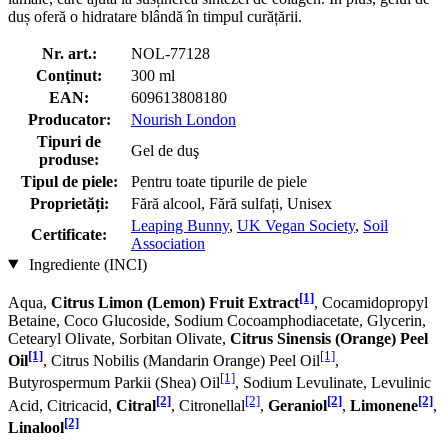
duș oferă o hidratare blândă în timpul curățării.
Nr. art.:
NOL-77128
Conținut:
300 ml
EAN:
609613808180
Producator:
Nourish London
Tipuri de
Gel de duş
produse:
Tipul de piele:
Pentru toate tipurile de piele
Proprietăți:
Fără alcool, Fără sulfați, Unisex
Leaping Bunny
,
UK Vegan Society
,
Soil
Certificate:
Association
Ingrediente (INCI)
[1]
Aqua,
Citrus Limon (Lemon) Fruit Extract
, Cocamidopropyl
Betaine, Coco Glucoside, Sodium Cocoamphodiacetate, Glycerin,
Cetearyl Olivate, Sorbitan Olivate,
Citrus Sinensis (Orange) Peel
[1]
[1]
Oil
, Citrus Nobilis (Mandarin Orange) Peel Oil
,
[1]
Butyrospermum Parkii (Shea) Oil
, Sodium Levulinate, Levulinic
[2]
[2]
[2]
[2]
Acid, Citricacid,
Citral
, Citronellal
,
Geraniol
,
Limonene
,
[2]
Linalool