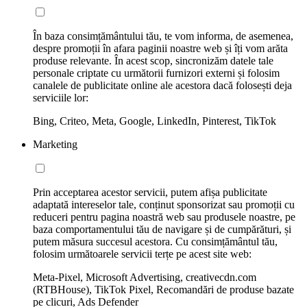
În baza consimțământului tău, te vom informa, de asemenea,
despre promoții în afara paginii noastre web și îți vom arăta
produse relevante. În acest scop, sincronizăm datele tale
personale criptate cu următorii furnizori externi și folosim
canalele de publicitate online ale acestora dacă folosești deja
serviciile lor:
Bing, Criteo, Meta, Google, LinkedIn, Pinterest, TikTok
Marketing
Prin acceptarea acestor servicii, putem afișa publicitate
adaptată intereselor tale, conținut sponsorizat sau promoții cu
reduceri pentru pagina noastră web sau produsele noastre, pe
baza comportamentului tău de navigare și de cumpărături, și
putem măsura succesul acestora. Cu consimțământul tău,
folosim următoarele servicii terțe pe acest site web:
Meta-Pixel, Microsoft Advertising, creativecdn.com
(RTBHouse), TikTok Pixel, Recomandări de produse bazate
pe clicuri, Ads Defender