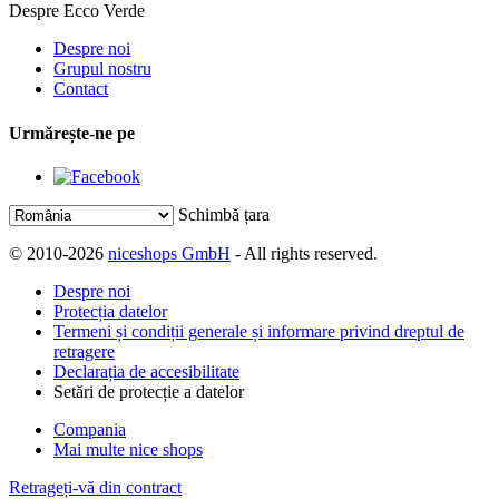
Despre Ecco Verde
Despre noi
Grupul nostru
Contact
Urmărește-ne pe
Schimbă țara
© 2010-2026
niceshops GmbH
- All rights reserved.
Despre noi
Protecția datelor
Termeni și condiții generale și informare privind dreptul de
retragere
Declarația de accesibilitate
Setări de protecție a datelor
Compania
Mai multe nice shops
Retrageți-vă din contract