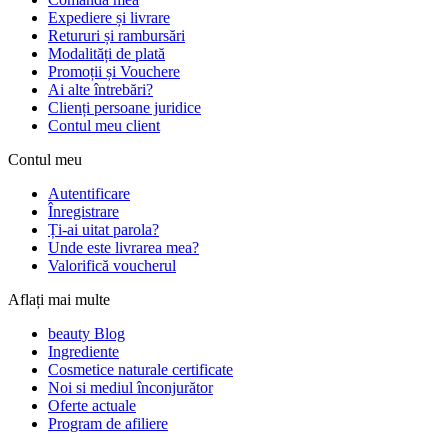
Expediere și livrare
Retururi și rambursări
Modalități de plată
Promoții și Vouchere
Ai alte întrebări?
Clienți persoane juridice
Contul meu client
Contul meu
Autentificare
Înregistrare
Ți-ai uitat parola?
Unde este livrarea mea?
Valorifică voucherul
Aflați mai multe
beauty Blog
Ingrediente
Cosmetice naturale certificate
Noi si mediul înconjurător
Oferte actuale
Program de afiliere