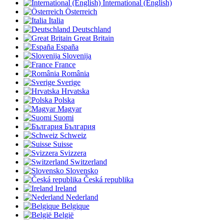
International (English)
Österreich
Italia
Deutschland
Great Britain
España
Slovenija
France
România
Sverige
Hrvatska
Polska
Magyar
Suomi
България
Schweiz
Suisse
Svizzera
Switzerland
Slovensko
Česká republika
Ireland
Nederland
Belgique
België