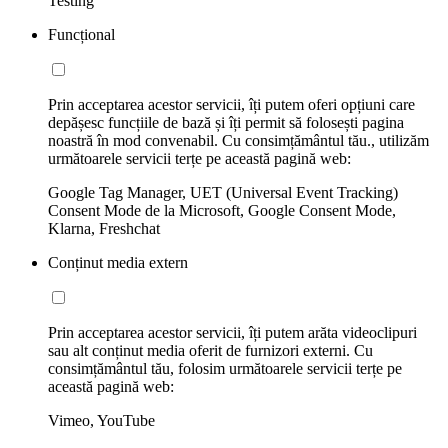
Testing
Funcțional
Prin acceptarea acestor servicii, îți putem oferi opțiuni care
depășesc funcțiile de bază și îți permit să folosești pagina
noastră în mod convenabil. Cu consimțământul tău., utilizăm
următoarele servicii terțe pe această pagină web:
Google Tag Manager, UET (Universal Event Tracking)
Consent Mode de la Microsoft, Google Consent Mode,
Klarna, Freshchat
Conținut media extern
Prin acceptarea acestor servicii, îți putem arăta videoclipuri
sau alt conținut media oferit de furnizori externi. Cu
consimțământul tău, folosim următoarele servicii terțe pe
această pagină web:
Vimeo, YouTube