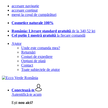
accesare navigație
accesare conținut
mergi la coșul de cumpărături
Cosmetice naturale 100%
România: Livrare standard gratuită
de la 340,52 lei
Cel puțin 1 mostră gratuită
la fiecare comandă
Ajutor
Unde este comanda mea?
Returnări
Costuri de expediere
Opțiuni de plată
Contact
Toate subiectele de ajutor
Conectează-te
Autentifică-te acum
Ești
nou aici?