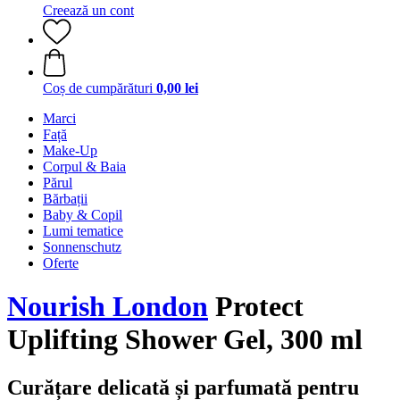
Creează un cont
Coș de cumpărături
0,00 lei
Marci
Față
Make-Up
Corpul & Baia
Părul
Bărbații
Baby & Copil
Lumi tematice
Sonnenschutz
Oferte
Nourish London
Protect
Uplifting Shower Gel, 300 ml
Curățare delicată și parfumată pentru