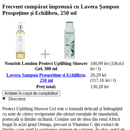
Frecvent cumpărat împreună cu Lavera Șampon
Prospețime și Echilibru, 250 ml
Nourish London Protect Uplifting Shower
100,99 lei
(336,63
Gel, 300 ml
lei / l)
Lavera Șampon Prospețime și Echilibru,
29,29 lei
250 ml
(117,16 lei / l)
Preț total:
130,28 lei
Ambele în coșul de cumpărături
Descriere
Protect Uplifting Shower Gel este o formulă delicată și îmbogățită
cu note de citrice revigorante din uleiuri esențiale de mandarină,
portocală și lămâie siciliană. Conține unt de shea din estul Africii
bogat în acizi grași Omega, precum și Vitamina C din extract de
lămâie, care ajută la susținerea sintezei de colagen. În plus, gelul de