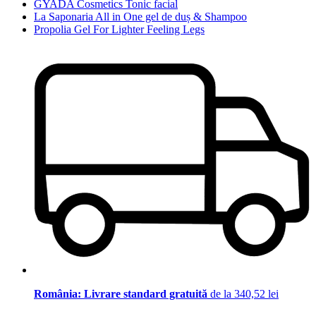
GYADA Cosmetics Tonic facial
La Saponaria All in One gel de duș & Shampoo
Propolia Gel For Lighter Feeling Legs
România: Livrare standard gratuită
de la 340,52 lei