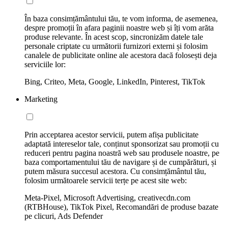
În baza consimțământului tău, te vom informa, de asemenea,
despre promoții în afara paginii noastre web și îți vom arăta
produse relevante. În acest scop, sincronizăm datele tale
personale criptate cu următorii furnizori externi și folosim
canalele de publicitate online ale acestora dacă folosești deja
serviciile lor:
Bing, Criteo, Meta, Google, LinkedIn, Pinterest, TikTok
Marketing
Prin acceptarea acestor servicii, putem afișa publicitate
adaptată intereselor tale, conținut sponsorizat sau promoții cu
reduceri pentru pagina noastră web sau produsele noastre, pe
baza comportamentului tău de navigare și de cumpărături, și
putem măsura succesul acestora. Cu consimțământul tău,
folosim următoarele servicii terțe pe acest site web:
Meta-Pixel, Microsoft Advertising, creativecdn.com
(RTBHouse), TikTok Pixel, Recomandări de produse bazate
pe clicuri, Ads Defender