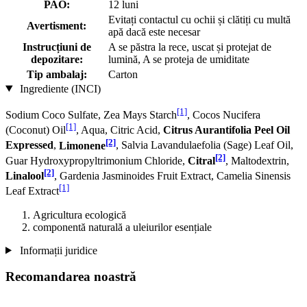
PAO:
12 luni
Evitați contactul cu ochii și clătiți cu multă
Avertisment:
apă dacă este necesar
Instrucțiuni de
A se păstra la rece, uscat și protejat de
depozitare:
lumină, A se proteja de umiditate
Tip ambalaj:
Carton
Ingrediente (INCI)
[1]
Sodium Coco­ Sulfate, Zea Mays Starch
, Cocos Nucifera
[1]
(Coconut) Oil
, Aqua, Citric Acid,
Citrus Aurantifolia Peel Oil
[2]
Expressed
,
Limonene
, Salvia Lavandulaefolia (Sage) Leaf Oil,
[2]
Guar Hydroxypropyltrimonium Chloride,
Citral
, Maltodextrin,
[2]
Linalool
, Gardenia Jasminoides Fruit Extract, Camelia Sinensis
[1]
Leaf Extract
Agricultura ecologică
componentă naturală a uleiurilor esențiale
Informații juridice
Recomandarea noastră