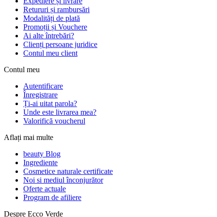
Expediere și livrare
Retururi și rambursări
Modalități de plată
Promoții și Vouchere
Ai alte întrebări?
Clienți persoane juridice
Contul meu client
Contul meu
Autentificare
Înregistrare
Ți-ai uitat parola?
Unde este livrarea mea?
Valorifică voucherul
Aflați mai multe
beauty Blog
Ingrediente
Cosmetice naturale certificate
Noi si mediul înconjurător
Oferte actuale
Program de afiliere
Despre Ecco Verde