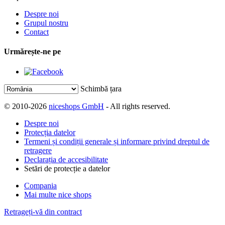
Despre noi
Grupul nostru
Contact
Urmărește-ne pe
Schimbă țara
© 2010-2026
niceshops GmbH
- All rights reserved.
Despre noi
Protecția datelor
Termeni și condiții generale și informare privind dreptul de
retragere
Declarația de accesibilitate
Setări de protecție a datelor
Compania
Mai multe nice shops
Retrageți-vă din contract