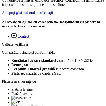
Cu numeroase măsuri ecologice specifice, contribuim la minimizarea
impactului nostru asupra mediului și climei.
Aici poți găsi mai multe informații.
Ai nevoie de ajutor cu comanda ta? Răspundem cu plăcere la
orice întrebare pe care o ai.
Contact
Calitate verificată
Cumpărături sigure și conformtabile
România: Livrare standard gratuită
de la 340,52 lei
Retur gratuit
Cel puțin 1 mostră gratuită
la fiecare comandă
Plată securizată
cu criptare SSL
Plătește în siguranță cu
Plata la livrare
Plată în avans