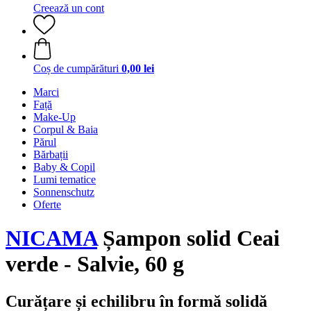
Creează un cont
Coș de cumpărături
0,00 lei
Marci
Față
Make-Up
Corpul & Baia
Părul
Bărbații
Baby & Copil
Lumi tematice
Sonnenschutz
Oferte
NICAMA
Șampon solid Ceai
verde - Salvie, 60 g
Curățare și echilibru în formă solidă