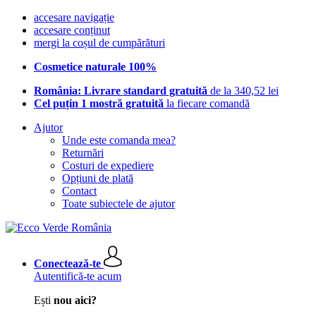
accesare navigație
accesare conținut
mergi la coșul de cumpărături
Cosmetice naturale 100%
România: Livrare standard gratuită
de la 340,52 lei
Cel puțin 1 mostră gratuită
la fiecare comandă
Ajutor
Unde este comanda mea?
Returnări
Costuri de expediere
Opțiuni de plată
Contact
Toate subiectele de ajutor
Conectează-te
Autentifică-te acum
Ești
nou aici?