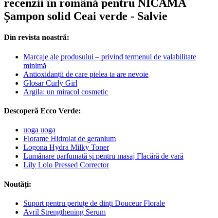
recenzii în română pentru NICAMA
Șampon solid Ceai verde - Salvie
Din revista noastră:
Marcaje ale produsului – privind termenul de valabilitate
minimă
Antioxidanții de care pielea ta are nevoie
Glosar Curly Girl
Argila: un miracol cosmetic
Descoperă Ecco Verde:
uoga uoga
Florame Hidrolat de geranium
Logona Hydra Milky Toner
Lumânare parfumată și pentru masaj Flacără de vară
Lily Lolo Pressed Corrector
Noutăți:
Suport pentru periuțe de dinți Douceur Florale
Avril Strengthening Serum