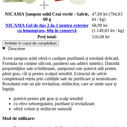
NICAMA Șampon solid Ceai verde - Salvie,
47,69 lei
(794,83
60 g
lei / kg)
NICAMA Gel de duș 2-în-1 pentru exterior
68,99 lei
cu lemongrass, 60g în conservă
(1.149,83 lei / kg)
Preț total:
116,68 lei
Ambele în coșul de cumpărături
Descriere
Acest șampon solid oferă o curățare purifiantă și totodată delicată.
Formula nu conține siliconi, parabeni sau aditivi sintetici. Datorită
proprietăților sale echilibrante, șamponul este potrivit atât pentru
părul gras, cât și pentru scalpul sensibil. Extractul de salvie
completează rețeta prin calitățile sale de purificare și neutralizare.
Rezultatul este un păr revitalizat, strălucitor, care se simte ușor și
îngrijit.
potrivit pentru păr gras și scalp sensibil
cu efect seboregulator, purifiant și revitalizant
oferă volum și strălucire naturală
Mod de utilizare: