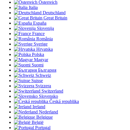
Österreich
Italia
Deutschland
Great Britain
España
Slovenija
France
România
Sverige
Hrvatska
Polska
Magyar
Suomi
България
Schweiz
Suisse
Svizzera
Switzerland
Slovensko
Česká republika
Ireland
Nederland
Belgique
België
Portugal