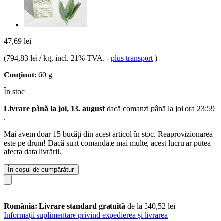
47,69 lei
(
794,83 lei / kg
, incl. 21% TVA.
-
plus transport
)
Conţinut:
60 g
În stoc
Livrare până la joi, 13. august
dacă comanzi până la
joi ora 23:59
.
Mai avem doar 15 bucăți din acest articol în stoc. Reaprovizionarea
este pe drum! Dacă sunt comandate mai multe, acest lucru ar putea
afecta data livrării.
În coșul de cumpărături
România: Livrare standard gratuită
de la 340,52 lei
Informații suplimentare privind expedierea și livrarea