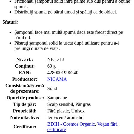
Frictionați șamponul solid între palme sub duș pentru a obține
spumă.
Distribuiți spuma pe părul umed și spălați ca de obicei.
Sfaturi:
Șamponul face mai multă spumă dacă este frecat direct pe
părul ud.
Păstrați șamponul solid la uscat după utilizare pentru a-i
prelungi durata de viață.
Nr. art.:
NIC-213
Conținut:
60 g
EAN:
4280001996540
Producator:
NICAMA
Consistență/Formă
Solid
de prezentare:
Tipuri de produse:
Șampoane
Tip de păr:
Scalp sensibil, Păr gras
Proprietăți:
Fără plastic, Unisex
Note olfactive:
Ierbaceu / aromatic
BDIH - Cosmos Organic
,
Vegan fără
Certificate:
certificare