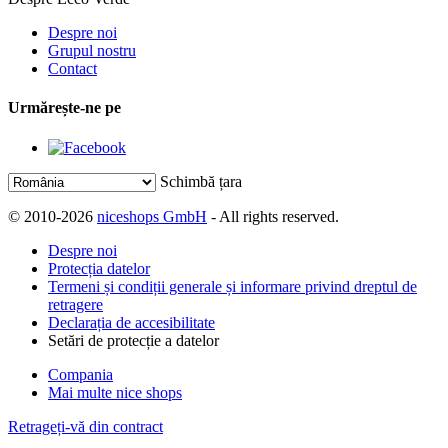
Despre noi
Grupul nostru
Contact
Urmărește-ne pe
Schimbă țara
© 2010-2026
niceshops GmbH
- All rights reserved.
Despre noi
Protecția datelor
Termeni și condiții generale și informare privind dreptul de
retragere
Declarația de accesibilitate
Setări de protecție a datelor
Compania
Mai multe nice shops
Retrageți-vă din contract