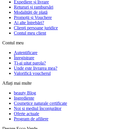
Expediere și livrare
Retururi și rambursări
Modalități de plată
Promoții și Vouchere
Ai alte întrebări?
Clienți persoane juridice
Contul meu client
Contul meu
Autentificare
Înregistrare
Ți-ai uitat parola?
Unde este livrarea mea?
Valorifică voucherul
Aflați mai multe
beauty Blog
Ingrediente
Cosmetice naturale certificate
Noi si mediul înconjurător
Oferte actuale
Program de afiliere
Despre Ecco Verde