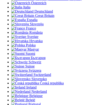
Österreich
Italia
Deutschland
Great Britain
España
Slovenija
France
România
Sverige
Hrvatska
Polska
Magyar
Suomi
България
Schweiz
Suisse
Svizzera
Switzerland
Slovensko
Česká republika
Ireland
Nederland
Belgique
België
Portugal