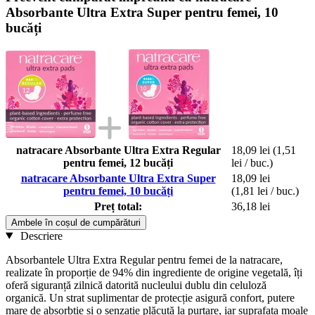
Absorbante Ultra Extra Super pentru femei, 10
bucăți
natracare Absorbante Ultra Extra Regular
18,09 lei
(1,51
pentru femei, 12 bucăți
lei / buc.)
natracare Absorbante Ultra Extra Super
18,09 lei
pentru femei, 10 bucăți
(1,81 lei / buc.)
Preț total:
36,18 lei
Ambele în coșul de cumpărături
Descriere
Absorbantele Ultra Extra Regular pentru femei de la natracare,
realizate în proporție de 94% din ingrediente de origine vegetală, îți
oferă siguranță zilnică datorită nucleului dublu din celuloză
organică. Un strat suplimentar de protecție asigură confort, putere
mare de absorbție și o senzație plăcută la purtare, iar suprafața moale