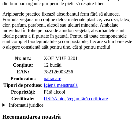
din bumbac organic pur permite pielii să respire liber.
Aripioarele practice fixează absorbantul ferm fără să alunece.
Formula vegană nu conține deloc materiale plastice, viscoză, latex,
clor, parfum, parabeni, alcool sau uleiuri minerale. Ambalate
individual în folie pe bază de amidon vegetal, absorbantele sunt
ideale pentru a fi purtate în geantă. Pentru că toate componentele
sunt complet biodegradabile și compostabile, fiecare schimbare este
o alegere conștientă atât pentru tine, cât și pentru mediu!
Nr. art.:
XOF-MUE-3201
Conținut:
12 bucăți
EAN:
782126003256
Producator:
natracare
Tipuri de produse:
Igienă menstruală
Proprietăți:
Fără alcool
Certificate:
USDA bio
,
Vegan fără certificare
Informații juridice
Recomandarea noastră