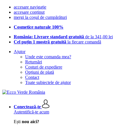
accesare navigație
accesare conținut
mergi la coșul de cumpărături
Cosmetice naturale 100%
România: Livrare standard gratuită
de la 341,00 lei
Cel puțin 1 mostră gratuită
la fiecare comandă
Ajutor
Unde este comanda mea?
Returnări
Costuri de expediere
Opțiuni de plată
Contact
Toate subiectele de ajutor
Conectează-te
Autentifică-te acum
Ești
nou aici?