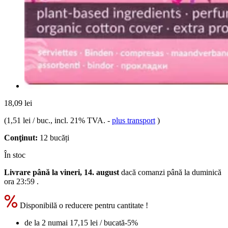
18,09 lei
(
1,51 lei / buc.
, incl. 21% TVA.
-
plus transport
)
Conţinut:
12 bucăți
În stoc
Livrare până la vineri, 14. august
dacă comanzi până la
duminică
ora 23:59
.
Disponibilă o reducere pentru cantitate !
de la 2 numai
17,15 lei
/ bucată
-5%