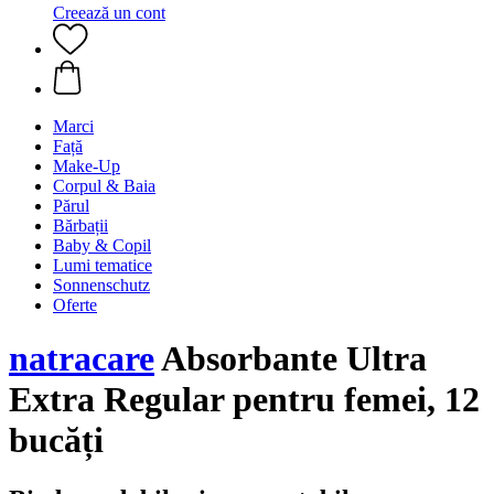
Creează un cont
Marci
Față
Make-Up
Corpul & Baia
Părul
Bărbații
Baby & Copil
Lumi tematice
Sonnenschutz
Oferte
natracare
Absorbante Ultra
Extra Regular pentru femei, 12
bucăți