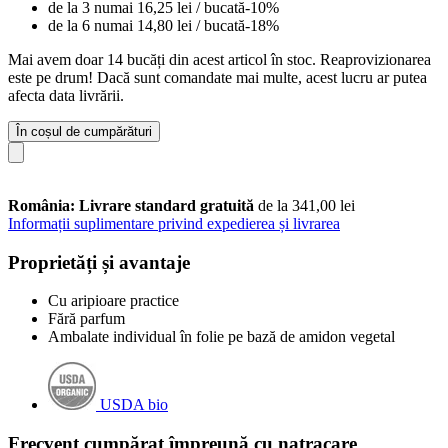
de la 3 numai
16,25 lei
/ bucată
-10%
de la 6 numai
14,80 lei
/ bucată
-18%
Mai avem doar 14 bucăți din acest articol în stoc. Reaprovizionarea
este pe drum! Dacă sunt comandate mai multe, acest lucru ar putea
afecta data livrării.
În coșul de cumpărături
România: Livrare standard gratuită
de la 341,00 lei
Informații suplimentare privind expedierea și livrarea
Proprietăți și avantaje
Cu aripioare practice
Fără parfum
Ambalate individual în folie pe bază de amidon vegetal
USDA bio
Frecvent cumpărat împreună cu natracare