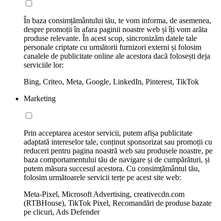
În baza consimțământului tău, te vom informa, de asemenea,
despre promoții în afara paginii noastre web și îți vom arăta
produse relevante. În acest scop, sincronizăm datele tale
personale criptate cu următorii furnizori externi și folosim
canalele de publicitate online ale acestora dacă folosești deja
serviciile lor:
Bing, Criteo, Meta, Google, LinkedIn, Pinterest, TikTok
Marketing
Prin acceptarea acestor servicii, putem afișa publicitate
adaptată intereselor tale, conținut sponsorizat sau promoții cu
reduceri pentru pagina noastră web sau produsele noastre, pe
baza comportamentului tău de navigare și de cumpărături, și
putem măsura succesul acestora. Cu consimțământul tău,
folosim următoarele servicii terțe pe acest site web:
Meta-Pixel, Microsoft Advertising, creativecdn.com
(RTBHouse), TikTok Pixel, Recomandări de produse bazate
pe clicuri, Ads Defender