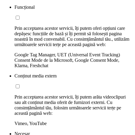
Funcțional
Prin acceptarea acestor servicii, îți putem oferi opțiuni care
depășesc funcțiile de bază și îți permit să folosești pagina
noastră în mod convenabil. Cu consimțământul tău., utilizăm
următoarele servicii terțe pe această pagină web:
Google Tag Manager, UET (Universal Event Tracking)
Consent Mode de la Microsoft, Google Consent Mode,
Klarna, Freshchat
Conținut media extern
Prin acceptarea acestor servicii, îți putem arăta videoclipuri
sau alt conținut media oferit de furnizori externi. Cu
consimțământul tău, folosim următoarele servicii terțe pe
această pagină web:
Vimeo, YouTube
Necesar