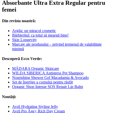
Absorbante Ultra Extra Regular pentru
femei
Din revista noastră:
Argila: un miracol cosmetic
Bărbieritul: ca totul să meargă bine!
Skin Longevity
Marcaje ale produsului – privind termenul de valabilitate
minimă
Descoperă Ecco Verde:
MÁDARA Organic Skincare
WILDA SIBERICA Antistress Pet Shampoo
Nourishing Shower Gel Macadamia & Avocado
Set de îngrijire a corpului pentru răsfăț
Organic Shop Intense SOS Repair Lip Balm
Noutăți:
Avril Hydrating Styling Jelly
Avril Pro Âge+ Rich Day Cream