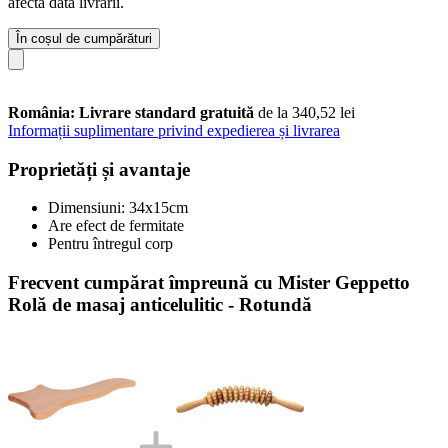
afecta data livrării.
În coșul de cumpărături
România: Livrare standard gratuită
de la 340,52 lei
Informații suplimentare privind expedierea și livrarea
Proprietăți și avantaje
Dimensiuni: 34x15cm
Are efect de fermitate
Pentru întregul corp
Frecvent cumpărat împreună cu Mister Geppetto
Rolă de masaj anticelulitic - Rotundă