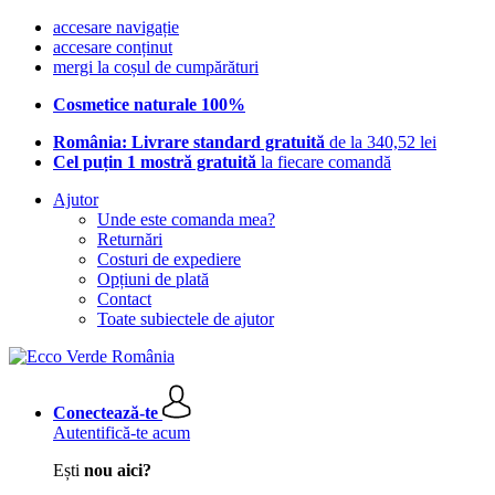
accesare navigație
accesare conținut
mergi la coșul de cumpărături
Cosmetice naturale 100%
România: Livrare standard gratuită
de la 340,52 lei
Cel puțin 1 mostră gratuită
la fiecare comandă
Ajutor
Unde este comanda mea?
Returnări
Costuri de expediere
Opțiuni de plată
Contact
Toate subiectele de ajutor
Conectează-te
Autentifică-te acum
Ești
nou aici?