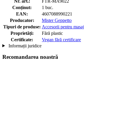
Nr. art.:
FTR-MA9022
Conținut:
1 buc.
EAN:
4607088990221
Producator:
Mister Geppetto
Tipuri de produse:
Accesorii pentru masaj
Proprietăți:
Fără plastic
Certificate:
Vegan fără certificare
Informații juridice
Recomandarea noastră