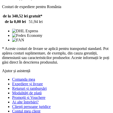
Costuri de expediere pentru România
de la 340,52 lei
gratuit*
de la 0,00 lei
51,94 lei
* Aceste costuri de livrare se aplică pentru transportul standard. Pot
apărea costuri suplimentare, de exemplu, din cauza greutății,
dimensiunii sau caracteristicilor produselor. Aceste informații le poți
găsi direct în descrierea produsului.
Ajutor și asistență
Comanda mea
Expediere și livrare
Retururi și rambursări
Modalități de plată
Promoții și Vouchere
Ai alte întrebări?
Clienți persoane juridice
Contul meu client