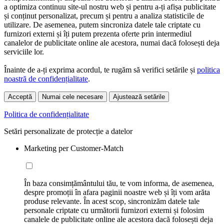
a optimiza continuu site-ul nostru web și pentru a-ți afișa publicitate
și conținut personalizat, precum și pentru a analiza statisticile de
utilizare. De asemenea, putem sincroniza datele tale criptate cu
furnizori externi și îți putem prezenta oferte prin intermediul
canalelor de publicitate online ale acestora, numai dacă folosești deja
serviciile lor.
Înainte de a-ți exprima acordul, te rugăm să verifici setările și
politica
noastră de confidențialitate
.
Acceptă
Numai cele necesare
Ajustează setările
Politica de confidențialitate
Setări personalizate de protecție a datelor
Marketing per Customer-Match
În baza consimțământului tău, te vom informa, de asemenea,
despre promoții în afara paginii noastre web și îți vom arăta
produse relevante. În acest scop, sincronizăm datele tale
personale criptate cu următorii furnizori externi și folosim
canalele de publicitate online ale acestora dacă folosești deja