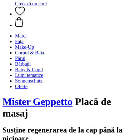
Creează un cont
Marci
Față
Make-Up
Corpul & Baia
Părul
Bărbații
Baby & Copil
Lumi tematice
Sonnenschutz
Oferte
Mister Geppetto
Placă de
masaj
Susține regenerarea de la cap până la
picioare