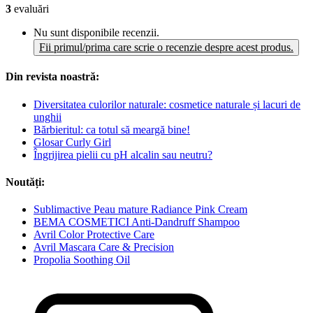
3
evaluări
Nu sunt disponibile recenzii.
Fii primul/prima care scrie o recenzie despre acest produs.
Din revista noastră:
Diversitatea culorilor naturale: cosmetice naturale și lacuri de
unghii
Bărbieritul: ca totul să meargă bine!
Glosar Curly Girl
Îngrijirea pielii cu pH alcalin sau neutru?
Noutăți:
Sublimactive Peau mature Radiance Pink Cream
BEMA COSMETICI Anti-Dandruff Shampoo
Avril Color Protective Care
Avril Mascara Care & Precision
Propolia Soothing Oil