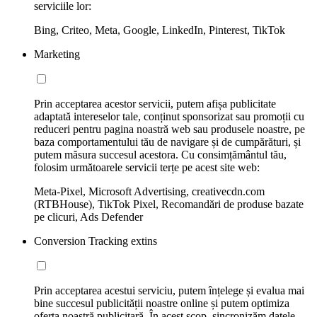
serviciile lor:
Bing, Criteo, Meta, Google, LinkedIn, Pinterest, TikTok
Marketing
Prin acceptarea acestor servicii, putem afișa publicitate
adaptată intereselor tale, conținut sponsorizat sau promoții cu
reduceri pentru pagina noastră web sau produsele noastre, pe
baza comportamentului tău de navigare și de cumpărături, și
putem măsura succesul acestora. Cu consimțământul tău,
folosim următoarele servicii terțe pe acest site web:
Meta-Pixel, Microsoft Advertising, creativecdn.com
(RTBHouse), TikTok Pixel, Recomandări de produse bazate
pe clicuri, Ads Defender
Conversion Tracking extins
Prin acceptarea acestui serviciu, putem înțelege și evalua mai
bine succesul publicității noastre online și putem optimiza
oferta noastră publicitară. În acest scop, sincronizăm datele