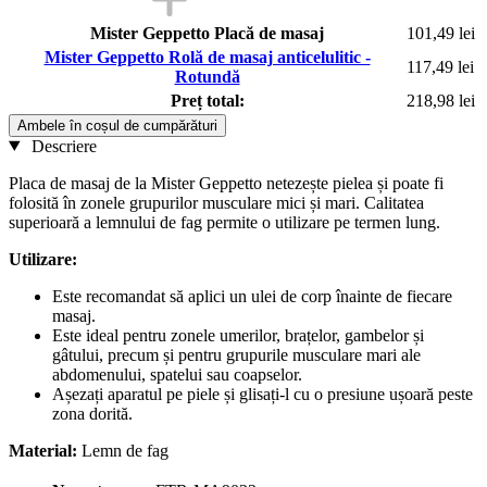
Mister Geppetto Placă de masaj
101,49 lei
Mister Geppetto Rolă de masaj anticelulitic -
117,49 lei
Rotundă
Preț total:
218,98 lei
Ambele în coșul de cumpărături
Descriere
Placa de masaj de la Mister Geppetto netezește pielea și poate fi
folosită în zonele grupurilor musculare mici și mari. Calitatea
superioară a lemnului de fag permite o utilizare pe termen lung.
Utilizare:
Este recomandat să aplici un ulei de corp înainte de fiecare
masaj.
Este ideal pentru zonele umerilor, brațelor, gambelor și
gâtului, precum și pentru grupurile musculare mari ale
abdomenului, spatelui sau coapselor.
Așezați aparatul pe piele și glisați-l cu o presiune ușoară peste
zona dorită.
Material:
Lemn de fag