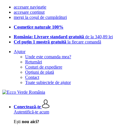
accesare navigație
accesare conținut
mergi la coșul de cumpărături
Cosmetice naturale 100%
România: Livrare standard gratuită
de la 340,89 lei
Cel puțin 1 mostră gratuită
la fiecare comandă
Ajutor
Unde este comanda mea?
Returnări
Costuri de expediere
Opțiuni de plată
Contact
Toate subiectele de ajutor
Conectează-te
Autentifică-te acum
Ești
nou aici?