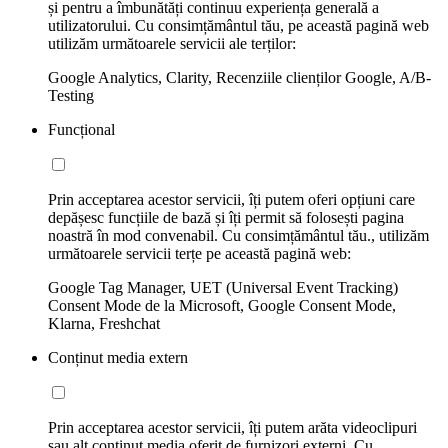
și pentru a îmbunătăți continuu experiența generală a
utilizatorului. Cu consimțământul tău, pe această pagină web
utilizăm următoarele servicii ale terților:
Google Analytics, Clarity, Recenziile clienților Google, A/B-
Testing
Funcțional
Prin acceptarea acestor servicii, îți putem oferi opțiuni care
depășesc funcțiile de bază și îți permit să folosești pagina
noastră în mod convenabil. Cu consimțământul tău., utilizăm
următoarele servicii terțe pe această pagină web:
Google Tag Manager, UET (Universal Event Tracking)
Consent Mode de la Microsoft, Google Consent Mode,
Klarna, Freshchat
Conținut media extern
Prin acceptarea acestor servicii, îți putem arăta videoclipuri
sau alt conținut media oferit de furnizori externi. Cu