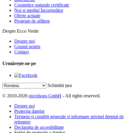
Cosmetice naturale certificate
Noi si mediul înconjurător
Oferte actuale
Program de afiliere
Despre Ecco Verde
Despre noi
Grupul nostru
Contact
Urmărește-ne pe
Schimbă țara
© 2010-2026
niceshops GmbH
- All rights reserved.
Despre noi
Protecția datelor
Termeni și condiții generale și informare privind dreptul de
retragere
Declarația de accesibilitate
Setări de protecție a datelor