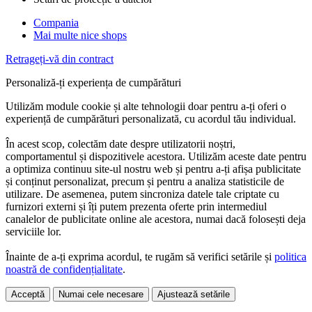
Compania
Mai multe nice shops
Retrageți-vă din contract
Personaliză-ți experiența de cumpărături
Utilizăm module cookie și alte tehnologii doar pentru a-ți oferi o
experiență de cumpărături personalizată, cu acordul tău individual.
În acest scop, colectăm date despre utilizatorii noștri,
comportamentul și dispozitivele acestora. Utilizăm aceste date pentru
a optimiza continuu site-ul nostru web și pentru a-ți afișa publicitate
și conținut personalizat, precum și pentru a analiza statisticile de
utilizare. De asemenea, putem sincroniza datele tale criptate cu
furnizori externi și îți putem prezenta oferte prin intermediul
canalelor de publicitate online ale acestora, numai dacă folosești deja
serviciile lor.
Înainte de a-ți exprima acordul, te rugăm să verifici setările și
politica
noastră de confidențialitate
.
Acceptă
Numai cele necesare
Ajustează setările