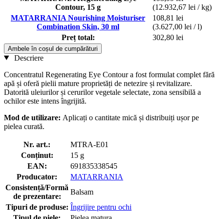
Contour, 15 g
(12.932,67 lei / kg)
MATARRANIA Nourishing Moisturiser
108,81 lei
Combination Skin, 30 ml
(3.627,00 lei / l)
Preț total:
302,80 lei
Ambele în coșul de cumpărături
Descriere
Concentratul Regenerating Eye Contour a fost formulat complet fără
apă și oferă pielii mature proprietăți de netezire și revitalizare.
Datorită uleiurilor și cerurilor vegetale selectate, zona sensibilă a
ochilor este intens îngrijită.
Mod de utilizare:
Aplicați o cantitate mică și distribuiți ușor pe
pielea curată.
Nr. art.:
MTRA-E01
Conținut:
15 g
EAN:
691835338545
Producator:
MATARRANIA
Consistență/Formă
Balsam
de prezentare:
Tipuri de produse:
Îngrijire pentru ochi
Tipul de piele:
Pielea matura