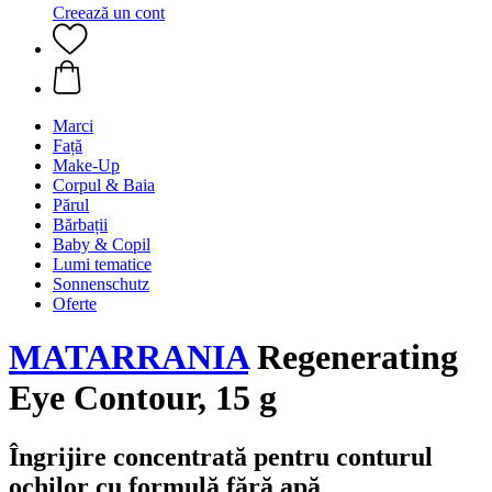
Creează un cont
Marci
Față
Make-Up
Corpul & Baia
Părul
Bărbații
Baby & Copil
Lumi tematice
Sonnenschutz
Oferte
MATARRANIA
Regenerating
Eye Contour, 15 g
Îngrijire concentrată pentru conturul
ochilor cu formulă fără apă