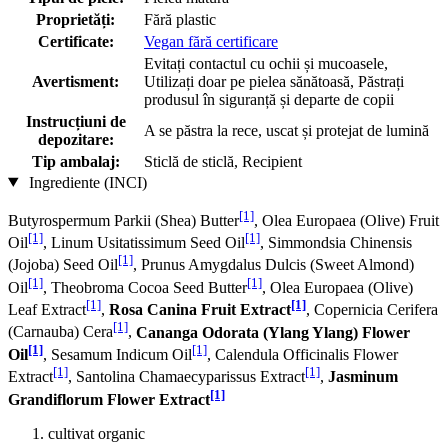
Proprietăți:
Fără plastic
Certificate:
Vegan fără certificare
Evitați contactul cu ochii și mucoasele,
Avertisment:
Utilizați doar pe pielea sănătoasă, Păstrați
produsul în siguranță și departe de copii
Instrucțiuni de
A se păstra la rece, uscat și protejat de lumină
depozitare:
Tip ambalaj:
Sticlă de sticlă, Recipient
Ingrediente (INCI)
[1]
Butyrospermum Parkii (Shea) Butter
, Olea Europaea (Olive) Fruit
[1]
[1]
Oil
, Linum Usitatissimum Seed Oil
, Simmondsia Chinensis
[1]
(Jojoba) Seed Oil
, Prunus Amygdalus Dulcis (Sweet Almond)
[1]
[1]
Oil
, Theobroma Cocoa Seed Butter
, Olea Europaea (Olive)
[1]
[1]
Leaf Extract
,
Rosa Canina Fruit Extract
, Copernicia Cerifera
[1]
(Carnauba) Cera
,
Cananga Odorata (Ylang Ylang) Flower
[1]
[1]
Oil
, Sesamum Indicum Oil
, Calendula Officinalis Flower
[1]
[1]
Extract
, Santolina Chamaecyparissus Extract
,
Jasminum
[1]
Grandiflorum Flower Extract
cultivat organic