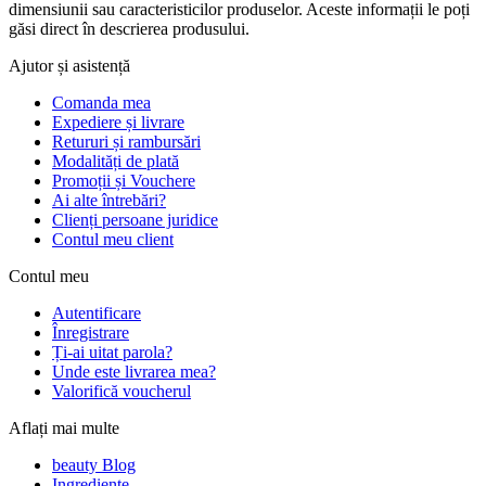
dimensiunii sau caracteristicilor produselor. Aceste informații le poți
găsi direct în descrierea produsului.
Ajutor și asistență
Comanda mea
Expediere și livrare
Retururi și rambursări
Modalități de plată
Promoții și Vouchere
Ai alte întrebări?
Clienți persoane juridice
Contul meu client
Contul meu
Autentificare
Înregistrare
Ți-ai uitat parola?
Unde este livrarea mea?
Valorifică voucherul
Aflați mai multe
beauty Blog
Ingrediente