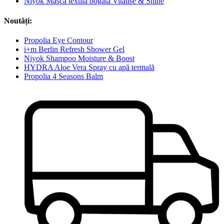
Niyok Masca textilă bogată Vitalise & Shine
Noutăți:
Propolia Eye Contour
i+m Berlin Refresh Shower Gel
Niyok Shampoo Moisture & Boost
HYDRA Aloe Vera Spray cu apă termală
Propolia 4 Seasons Balm