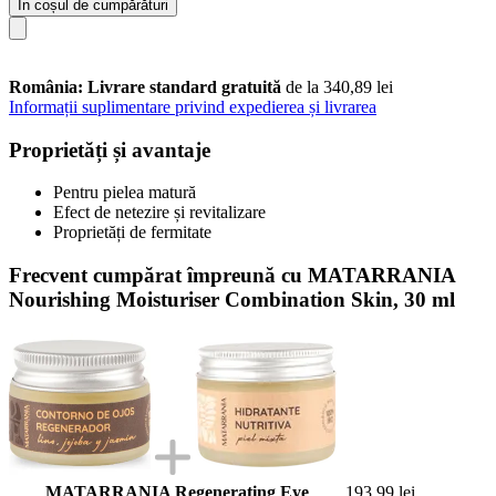
În coșul de cumpărături
România: Livrare standard gratuită
de la 340,89 lei
Informații suplimentare privind expedierea și livrarea
Proprietăți și avantaje
Pentru pielea matură
Efect de netezire și revitalizare
Proprietăți de fermitate
Frecvent cumpărat împreună cu MATARRANIA
Nourishing Moisturiser Combination Skin, 30 ml
MATARRANIA Regenerating Eye
193,99 lei