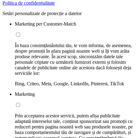
Politica de confidențialitate
Setări personalizate de protecție a datelor
Marketing per Customer-Match
În baza consimțământului tău, te vom informa, de asemenea,
despre promoții în afara paginii noastre web și îți vom arăta
produse relevante. În acest scop, sincronizăm datele tale
personale criptate cu următorii furnizori externi și folosim
canalele de publicitate online ale acestora dacă folosești deja
serviciile lor:
Bing, Criteo, Meta, Google, LinkedIn, Pinterest, TikTok
Marketing
Prin acceptarea acestor servicii, putem afișa publicitate
adaptată intereselor tale, conținut sponsorizat sau promoții cu
reduceri pentru pagina noastră web sau produsele noastre, pe
baza comportamentului tău de navigare și de cumpărături, și
putem măsura succesul acestora. Cu consimțământul tău,