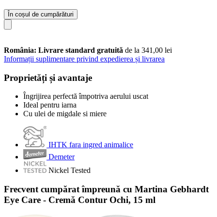
În coșul de cumpărături
România: Livrare standard gratuită
de la 341,00 lei
Informații suplimentare privind expedierea și livrarea
Proprietăți și avantaje
Îngrijirea perfectă împotriva aerului uscat
Ideal pentru iarna
Cu ulei de migdale si miere
IHTK fara ingred animalice
Demeter
Nickel Tested
Frecvent cumpărat împreună cu Martina Gebhardt
Eye Care - Cremă Contur Ochi, 15 ml