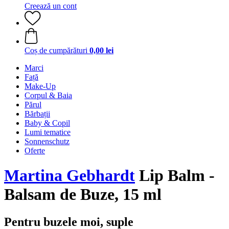
Creează un cont
Coș de cumpărături
0,00 lei
Marci
Față
Make-Up
Corpul & Baia
Părul
Bărbații
Baby & Copil
Lumi tematice
Sonnenschutz
Oferte
Martina Gebhardt
Lip Balm -
Balsam de Buze, 15 ml
Pentru buzele moi, suple