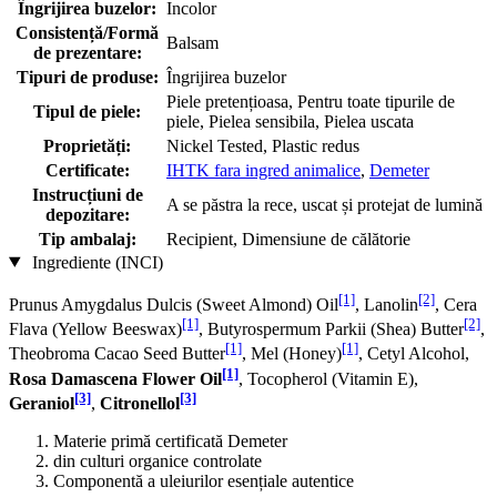
Îngrijirea buzelor:
Incolor
Consistență/Formă
Balsam
de prezentare:
Tipuri de produse:
Îngrijirea buzelor
Piele pretențioasa, Pentru toate tipurile de
Tipul de piele:
piele, Pielea sensibila, Pielea uscata
Proprietăți:
Nickel Tested, Plastic redus
Certificate:
IHTK fara ingred animalice
,
Demeter
Instrucțiuni de
A se păstra la rece, uscat și protejat de lumină
depozitare:
Tip ambalaj:
Recipient, Dimensiune de călătorie
Ingrediente (INCI)
[1]
[2]
Prunus Amygdalus Dulcis (Sweet Almond) Oil
, Lanolin
, Cera
[1]
[2]
Flava (Yellow Beeswax)
, Butyrospermum Parkii (Shea) Butter
,
[1]
[1]
Theobroma Cacao Seed Butter
, Mel (Honey)
, Cetyl Alcohol,
[1]
Rosa Damascena Flower Oil
, Tocopherol (Vitamin E),
[3]
[3]
Geraniol
,
Citronellol
Materie primă certificată Demeter
din culturi organice controlate
Componentă a uleiurilor esențiale autentice