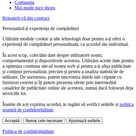
Compania
Mai multe nice shops
Retrageți-vă din contract
Personaliză-ți experiența de cumpărături
Utilizăm module cookie și alte tehnologii doar pentru a-ți oferi o
experiență de cumpărături personalizată, cu acordul tău individual.
În acest scop, colectăm date despre utilizatorii noștri,
comportamentul și dispozitivele acestora. Utilizăm aceste date pentru
a optimiza continuu site-ul nostru web și pentru a-ți afișa publicitate
și conținut personalizat, precum și pentru a analiza statisticile de
utilizare. De asemenea, putem sincroniza datele tale criptate cu
furnizori externi și îți putem prezenta oferte prin intermediul
canalelor de publicitate online ale acestora, numai dacă folosești deja
serviciile lor.
Înainte de a-ți exprima acordul, te rugăm să verifici setările și
politica
noastră de confidențialitate
.
Acceptă
Numai cele necesare
Ajustează setările
Politica de confidențialitate