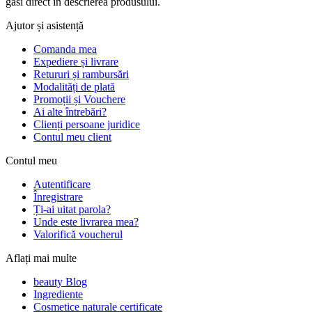
găsi direct în descrierea produsului.
Ajutor și asistență
Comanda mea
Expediere și livrare
Retururi și rambursări
Modalități de plată
Promoții și Vouchere
Ai alte întrebări?
Clienți persoane juridice
Contul meu client
Contul meu
Autentificare
Înregistrare
Ți-ai uitat parola?
Unde este livrarea mea?
Valorifică voucherul
Aflați mai multe
beauty Blog
Ingrediente
Cosmetice naturale certificate