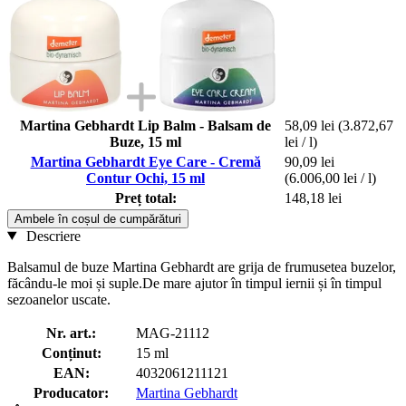
Martina Gebhardt Lip Balm - Balsam de
58,09 lei
(3.872,67
Buze, 15 ml
lei / l)
Martina Gebhardt Eye Care - Cremă
90,09 lei
Contur Ochi, 15 ml
(6.006,00 lei / l)
Preț total:
148,18 lei
Ambele în coșul de cumpărături
Descriere
Balsamul de buze Martina Gebhardt are grija de frumusetea buzelor,
făcându-le moi și suple.De mare ajutor în timpul iernii și în timpul
sezoanelor uscate.
Nr. art.:
MAG-21112
Conținut:
15 ml
EAN:
4032061211121
Producator:
Martina Gebhardt