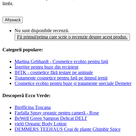
limbi.
Afișează
Nu sunt disponibile recenzii.
Fii primul/prima care scrie o recenzie despre acest produs.
Categorii populare:
Martina Gebhardt - Cosmetice ecobio pentru față
Îngrijire pentru buze din recipient
IHTK - cosmetice fără testare pe animale
Tratamente cosmetice pentru față pe timpul iernii
Cosmetice ecobio pentru buze și tratamente speciale Demeter
Descoperă Ecco Verde:
Biofficina Toscana
Farfalla Spray organic pentru cameră - Rose
BeWell Green Șampon Delicat DELI'
vielö Organic Body Lotion
DEMMERS TEEHAUS Ceai de plante Ghimbir Spice