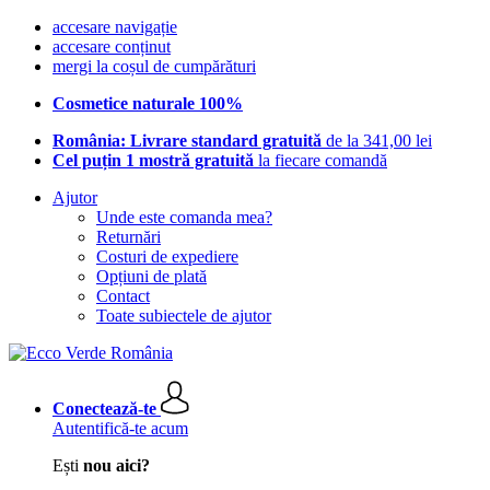
accesare navigație
accesare conținut
mergi la coșul de cumpărături
Cosmetice naturale 100%
România: Livrare standard gratuită
de la 341,00 lei
Cel puțin 1 mostră gratuită
la fiecare comandă
Ajutor
Unde este comanda mea?
Returnări
Costuri de expediere
Opțiuni de plată
Contact
Toate subiectele de ajutor
Conectează-te
Autentifică-te acum
Ești
nou aici?