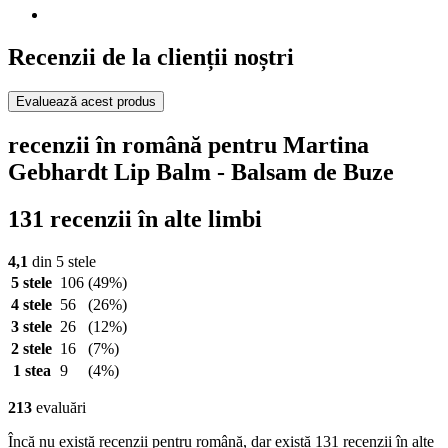
Recenzii de la clienții noștri
Evaluează acest produs
recenzii în română pentru Martina
Gebhardt Lip Balm - Balsam de Buze
131 recenzii în alte limbi
4,1
din 5 stele
5 stele
106
(49%)
4 stele
56
(26%)
3 stele
26
(12%)
2 stele
16
(7%)
1 stea
9
(4%)
213
evaluări
Încă nu există recenzii pentru română, dar există 131 recenzii în alte