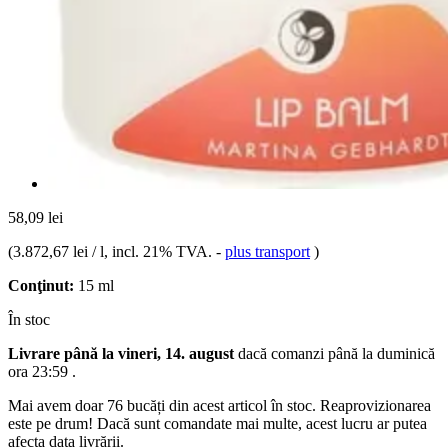
58,09 lei
(
3.872,67 lei / l
, incl. 21% TVA.
-
plus transport
)
Conţinut:
15 ml
În stoc
Livrare până la vineri, 14. august
dacă comanzi până la
duminică
ora 23:59
.
Mai avem doar 76 bucăți din acest articol în stoc. Reaprovizionarea
este pe drum! Dacă sunt comandate mai multe, acest lucru ar putea
afecta data livrării.