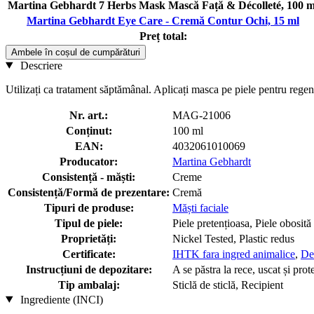
Martina Gebhardt 7 Herbs Mask Mască Față & Décolleté, 100 m
Martina Gebhardt Eye Care - Cremă Contur Ochi, 15 ml
Preț total:
Ambele în coșul de cumpărături
Descriere
Utilizați ca tratament săptămânal. Aplicați masca pe piele pentru regener
Nr. art.:
MAG-21006
Conținut:
100 ml
EAN:
4032061010069
Producator:
Martina Gebhardt
Consistență - măști:
Creme
Consistență/Formă de prezentare:
Cremă
Tipuri de produse:
Măști faciale
Tipul de piele:
Piele pretențioasa, Piele obosită
Proprietăți:
Nickel Tested, Plastic redus
Certificate:
IHTK fara ingred animalice
,
De
Instrucțiuni de depozitare:
A se păstra la rece, uscat și prot
Tip ambalaj:
Sticlă de sticlă, Recipient
Ingrediente (INCI)