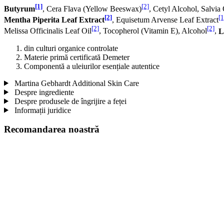
[1]
[2]
Butyrum
, Cera Flava (Yellow Beeswax)
, Cetyl Alcohol, Salvia 
[2]
[1
Mentha Piperita Leaf Extract
, Equisetum Arvense Leaf Extract
[2]
[2]
Melissa Officinalis Leaf Oil
, Tocopherol (Vitamin E), Alcohol
,
L
din culturi organice controlate
Materie primă certificată Demeter
Componentă a uleiurilor esențiale autentice
Martina Gebhardt Additional Skin Care
Despre ingrediente
Despre produsele de îngrijire a feței
Informații juridice
Recomandarea noastră