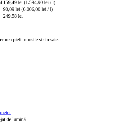
l
159,49 lei
(1.594,90 lei / l)
90,09 lei
(6.006,00 lei / l)
249,58 lei
area pielii obosite și stresate.
meter
ejat de lumină