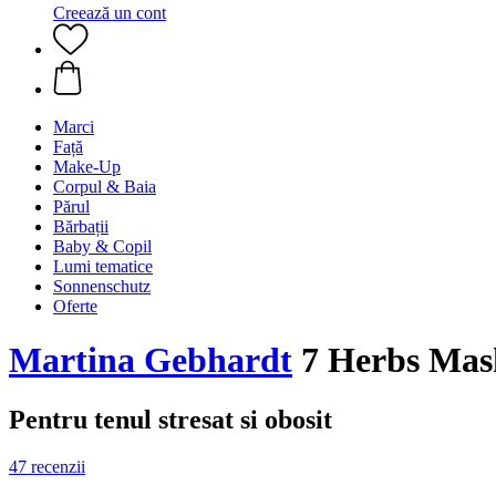
Creează un cont
Marci
Față
Make-Up
Corpul & Baia
Părul
Bărbații
Baby & Copil
Lumi tematice
Sonnenschutz
Oferte
Martina Gebhardt
7 Herbs Mask
Pentru tenul stresat si obosit
47 recenzii