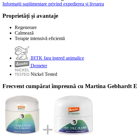
Informații suplimentare privind expedierea și livrarea
Proprietăți și avantaje
Regenerare
Calmează
Terapie intensivă eficientă
IHTK fara ingred animalice
Demeter
Nickel Tested
Frecvent cumpărat împreună cu Martina Gebhardt E