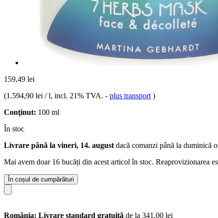
159,49 lei
(
1.594,90 lei / l
, incl. 21% TVA.
-
plus transport
)
Conţinut:
100 ml
În stoc
Livrare până la vineri, 14. august
dacă comanzi până la
duminică o
Mai avem doar 16 bucăți din acest articol în stoc. Reaprovizionarea es
În coșul de cumpărături
România: Livrare standard gratuită
de la 341,00 lei