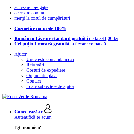
accesare navigație
accesare conținut
mergi la coșul de cumpărături
Cosmetice naturale 100%
România: Livrare standard gratuită
de la 341,00 lei
Cel puțin 1 mostră gratuită
la fiecare comandă
Ajutor
Unde este comanda mea?
Returnări
Costuri de expediere
Opțiuni de plată
Contact
Toate subiectele de ajutor
Conectează-te
Autentifică-te acum
Ești
nou aici?