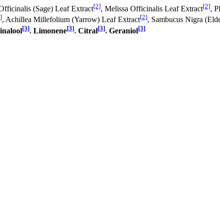
[2]
[2]
Officinalis (Sage) Leaf Extract
, Melissa Officinalis Leaf Extract
, P
]
[2]
, Achillea Millefolium (Yarrow) Leaf Extract
, Sambucus Nigra (Elde
[3]
[3]
[3]
[3]
inalool
,
Limonene
,
Citral
,
Geraniol