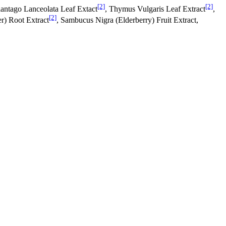
[2]
[2]
lantago Lanceolata Leaf Extact
, Thymus Vulgaris Leaf Extract
,
[2]
r) Root Extract
, Sambucus Nigra (Elderberry) Fruit Extract,