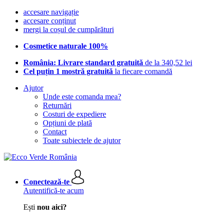
accesare navigație
accesare conținut
mergi la coșul de cumpărături
Cosmetice naturale 100%
România: Livrare standard gratuită
de la 340,52 lei
Cel puțin 1 mostră gratuită
la fiecare comandă
Ajutor
Unde este comanda mea?
Returnări
Costuri de expediere
Opțiuni de plată
Contact
Toate subiectele de ajutor
Conectează-te
Autentifică-te acum
Ești
nou aici?