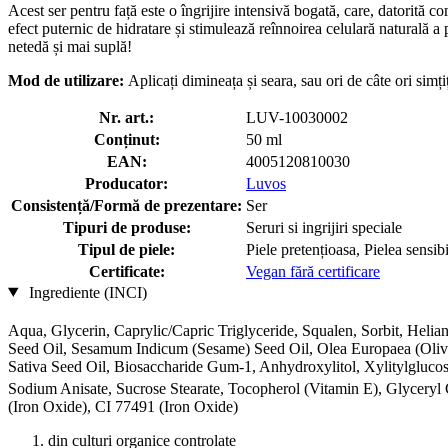
Acest ser pentru față este o îngrijire intensivă bogată, care, datorită c
efect puternic de hidratare și stimulează reînnoirea celulară naturală a p
netedă și mai suplă!
Mod de utilizare:
Aplicați dimineața și seara, sau ori de câte ori simțiț
Nr. art.:
LUV-10030002
Conținut:
50 ml
EAN:
4005120810030
Producator:
Luvos
Consistență/Formă de prezentare:
Ser
Tipuri de produse:
Seruri si ingrijiri speciale
Tipul de piele:
Piele pretențioasa, Pielea sensibi
Certificate:
Vegan fără certificare
Ingrediente (INCI)
Aqua, Glycerin, Caprylic/Capric Triglyceride, Squalen, Sorbit, Heli
Seed Oil, Sesamum Indicum (Sesame) Seed Oil, Olea Europaea (Olive) 
Sativa Seed Oil, Biosaccharide Gum-1, Anhydroxylitol, Xylitylgluc
Sodium Anisate, Sucrose Stearate, Tocopherol (Vitamin E), Glyceryl 
(Iron Oxide), CI 77491 (Iron Oxide)
din culturi organice controlate