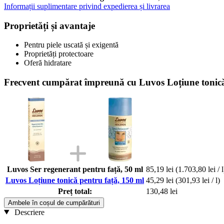
Informații suplimentare privind expedierea și livrarea
Proprietăți și avantaje
Pentru piele uscată și exigentă
Proprietăți protectoare
Oferă hidratare
Frecvent cumpărat împreună cu Luvos Loțiune tonică
Luvos Ser regenerant pentru față, 50 ml
85,19 lei
(1.703,80 lei / l
Luvos Loțiune tonică pentru față, 150 ml
45,29 lei
(301,93 lei / l)
Preț total:
130,48 lei
Ambele în coșul de cumpărături
Descriere