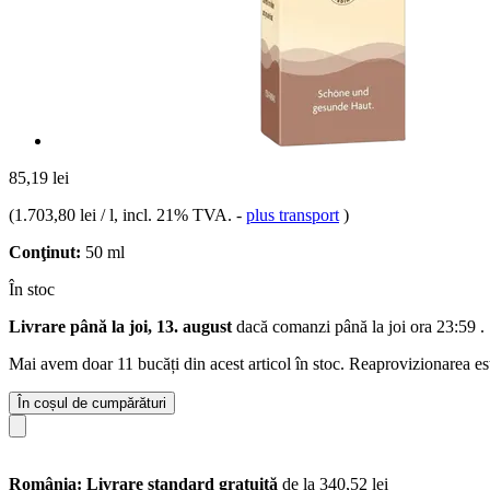
85,19 lei
(
1.703,80 lei / l
, incl. 21% TVA.
-
plus transport
)
Conţinut:
50 ml
În stoc
Livrare până la joi, 13. august
dacă comanzi până la
joi ora 23:59
.
Mai avem doar 11 bucăți din acest articol în stoc. Reaprovizionarea es
În coșul de cumpărături
România: Livrare standard gratuită
de la 340,52 lei