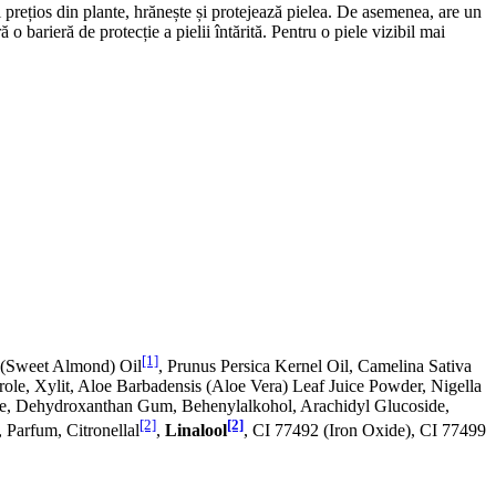
ui prețios din plante, hrănește și protejează pielea. De asemenea, are un
 o barieră de protecție a pielii întărită. Pentru o piele vizibil mai
[1]
 (Sweet Almond) Oil
, Prunus Persica Kernel Oil, Camelina Sativa
ole, Xylit, Aloe Barbadensis (Aloe Vera) Leaf Juice Powder, Nigella
ate, Dehydroxanthan Gum, Behenylalkohol, Arachidyl Glucoside,
[2]
[2]
 Parfum, Citronellal
,
Linalool
, CI 77492 (Iron Oxide), CI 77499