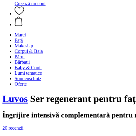
Creează un cont
Marci
Față
Make-Up
Corpul & Baia
Părul
Bărbații
Baby & Copil
Lumi tematice
Sonnenschutz
Oferte
Luvos
Ser regenerant pentru faț
Îngrijire intensivă complementară pentru 
20 recenzii