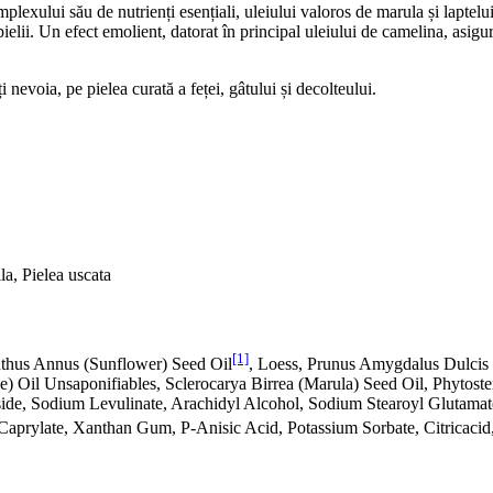
omplexului său de nutrienți esențiali, uleiului valoros de marula și laptel
ielii. Un efect emolient, datorat în principal uleiului de camelina, asigură
i nevoia, pe pielea curată a feței, gâtului și decolteului.
la, Pielea uscata
[1]
anthus Annus (Sunflower) Seed Oil
, Loess, Prunus Amygdalus Dulcis
Oil Unsaponifiables, Sclerocarya Birrea (Marula) Seed Oil, Phytoster
oside, Sodium Levulinate, Arachidyl Alcohol, Sodium Stearoyl Glutam
Caprylate, Xanthan Gum, P-Anisic Acid, Potassium Sorbate, Citricacid,