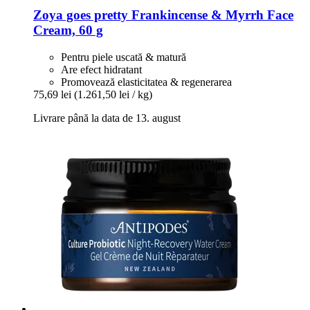
Zoya goes pretty
Frankincense & Myrrh Face
Cream, 60 g
Pentru piele uscată & matură
Are efect hidratant
Promovează elasticitatea & regenerarea
75,69 lei
(1.261,50 lei / kg)
Livrare până la data de 13. august