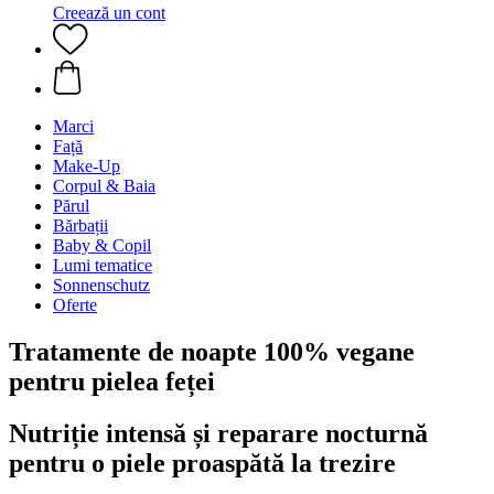
Creează un cont
Marci
Față
Make-Up
Corpul & Baia
Părul
Bărbații
Baby & Copil
Lumi tematice
Sonnenschutz
Oferte
Tratamente de noapte 100% vegane
pentru pielea feței
Nutriție intensă și reparare nocturnă
pentru o piele proaspătă la trezire