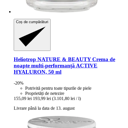
Coș de cumpărături
Heliotrop NATURE & BEAUTY
Crema de
noapte multi-​performanță ACTIVE
HYALURON, 50 ml
-20%
Potrivită pentru toate tipurile de piele
Proprietăți de netezire
155,09 lei
193,99 lei
(3.101,80 lei / l)
Livrare până la data de 13. august