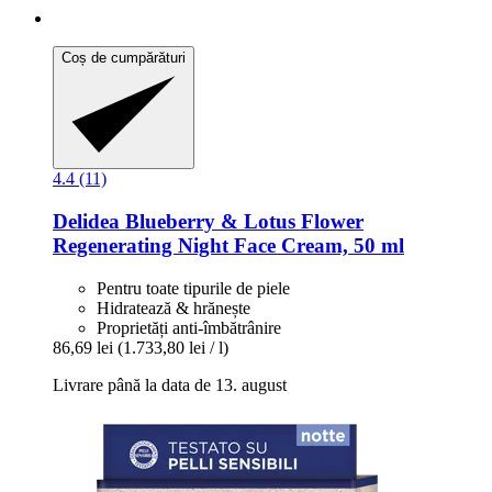
Coș de cumpărături
4.4 (11)
Delidea
Blueberry & Lotus Flower
Regenerating Night Face Cream, 50 ml
Pentru toate tipurile de piele
Hidratează & hrănește
Proprietăți anti-îmbătrânire
86,69 lei
(1.733,80 lei / l)
Livrare până la data de 13. august