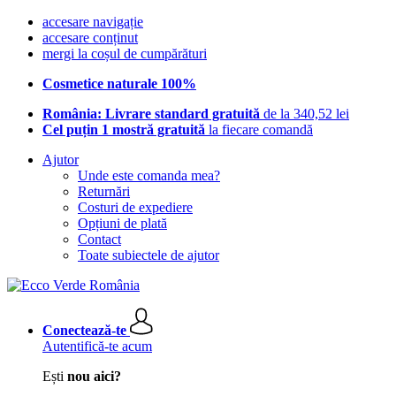
accesare navigație
accesare conținut
mergi la coșul de cumpărături
Cosmetice naturale 100%
România: Livrare standard gratuită
de la 340,52 lei
Cel puțin 1 mostră gratuită
la fiecare comandă
Ajutor
Unde este comanda mea?
Returnări
Costuri de expediere
Opțiuni de plată
Contact
Toate subiectele de ajutor
Conectează-te
Autentifică-te acum
Ești
nou aici?