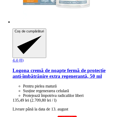
Coș de cumpărături
4.4 (8)
Logona
cremă de noapte fermă de protecție
anti-​îmbătrânire extra regenerantă, 50 ml
Pentru pielea matură
Susține regenerarea celulară
Protejează împotriva radicalilor liberi
135,49 lei
(2.709,80 lei / l)
Livrare până la data de 13. august