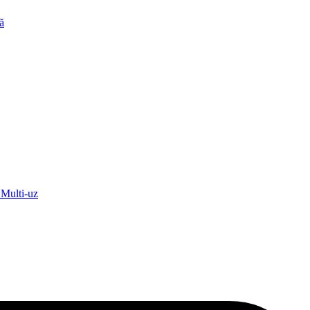
ă
ulti-uz