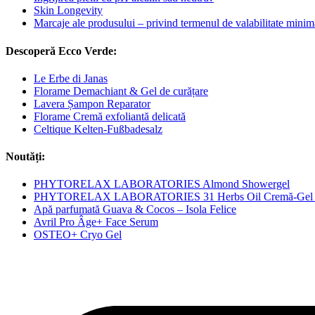
Skin Longevity
Marcaje ale produsului – privind termenul de valabilitate minim
Descoperă Ecco Verde:
Le Erbe di Janas
Florame Demachiant & Gel de curățare
Lavera Șampon Reparator
Florame Cremă exfoliantă delicată
Celtique Kelten-Fußbadesalz
Noutăți:
PHYTORELAX LABORATORIES Almond Showergel
PHYTORELAX LABORATORIES 31 Herbs Oil Cremă-Gel M
Apă parfumată Guava & Cocos – Isola Felice
Avril Pro Âge+ Face Serum
OSTEO+ Cryo Gel