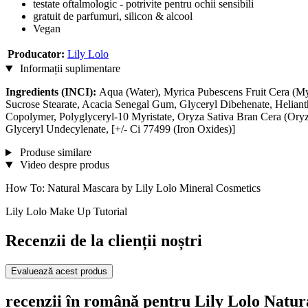
testate oftalmologic - potrivite pentru ochii sensibili
gratuit de parfumuri, silicon & alcool
Vegan
Producator:
Lily Lolo
Informații suplimentare
Ingredients (INCI):
Aqua (Water), Myrica Pubescens Fruit Cera (Myr
Sucrose Stearate, Acacia Senegal Gum, Glyceryl Dibehenate, Helian
Copolymer, Polyglyceryl-10 Myristate, Oryza Sativa Bran Cera (Oryz
Glyceryl Undecylenate, [+/- Ci 77499 (Iron Oxides)]
Produse similare
Video despre produs
How To: Natural Mascara by Lily Lolo Mineral Cosmetics
Lily Lolo Make Up Tutorial
Recenzii de la clienții noștri
Evaluează acest produs
recenzii în română pentru Lily Lolo Natu