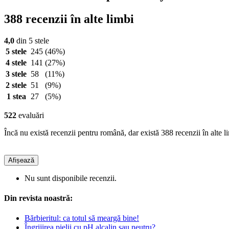
388 recenzii în alte limbi
4,0
din 5 stele
5 stele
245
(46%)
4 stele
141
(27%)
3 stele
58
(11%)
2 stele
51
(9%)
1 stea
27
(5%)
522
evaluări
Încă nu există recenzii pentru română, dar există 388 recenzii în alte l
Afișează
Nu sunt disponibile recenzii.
Din revista noastră:
Bărbieritul: ca totul să meargă bine!
Îngrijirea pielii cu pH alcalin sau neutru?