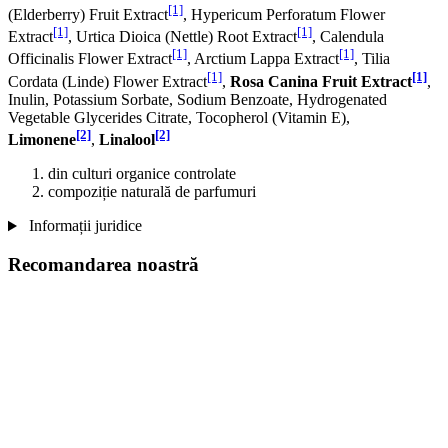
[1]
(Elderberry) Fruit Extract
, Hypericum Perforatum Flower
[1]
[1]
Extract
, Urtica Dioica (Nettle) Root Extract
, Calendula
[1]
[1]
Officinalis Flower Extract
, Arctium Lappa Extract
, Tilia
[1]
[1]
Cordata (Linde) Flower Extract
,
Rosa Canina Fruit Extract
,
Inulin, Potassium Sorbate, Sodium Benzoate, Hydrogenated
Vegetable Glycerides Citrate, Tocopherol (Vitamin E),
[2]
[2]
Limonene
,
Linalool
din culturi organice controlate
compoziție naturală de parfumuri
Informații juridice
Recomandarea noastră