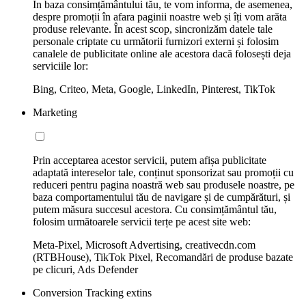
În baza consimțământului tău, te vom informa, de asemenea,
despre promoții în afara paginii noastre web și îți vom arăta
produse relevante. În acest scop, sincronizăm datele tale
personale criptate cu următorii furnizori externi și folosim
canalele de publicitate online ale acestora dacă folosești deja
serviciile lor:
Bing, Criteo, Meta, Google, LinkedIn, Pinterest, TikTok
Marketing
Prin acceptarea acestor servicii, putem afișa publicitate
adaptată intereselor tale, conținut sponsorizat sau promoții cu
reduceri pentru pagina noastră web sau produsele noastre, pe
baza comportamentului tău de navigare și de cumpărături, și
putem măsura succesul acestora. Cu consimțământul tău,
folosim următoarele servicii terțe pe acest site web:
Meta-Pixel, Microsoft Advertising, creativecdn.com
(RTBHouse), TikTok Pixel, Recomandări de produse bazate
pe clicuri, Ads Defender
Conversion Tracking extins