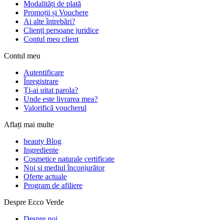
Modalități de plată
Promoții și Vouchere
Ai alte întrebări?
Clienți persoane juridice
Contul meu client
Contul meu
Autentificare
Înregistrare
Ți-ai uitat parola?
Unde este livrarea mea?
Valorifică voucherul
Aflați mai multe
beauty Blog
Ingrediente
Cosmetice naturale certificate
Noi si mediul înconjurător
Oferte actuale
Program de afiliere
Despre Ecco Verde
Despre noi