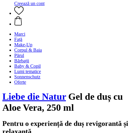
Creează un cont
Marci
Față
Make-Up
Corpul & Baia
Părul
Bărbații
Baby & Copil
Lumi tematice
Sonnenschutz
Oferte
Liebe die Natur
Gel de duș cu
Aloe Vera, 250 ml
Pentru o experiență de duș revigorantă și
relaxantă