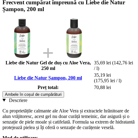
Frecvent cumpărat împreună cu Liebe die Natur
Șampon, 200 ml
Liebe die Natur Gel de duș cu Aloe Vera,
35,69 lei
(142,76 lei
250 ml
/ l)
35,19 lei
Liebe die Natur Șampon, 200 ml
(175,95 lei / l)
Preț total:
70,88 lei
Ambele în coșul de cumpărături
Descriere
Cu proprietățile calmante ale Aloe Vera și extractele hrănitoare de
alun vrăjitoresc, acest gel nu doar curăță temeinic, dar asigură și o
senzație de piele moale și catifelată. Formula sa extrem de hidratantă
protejează pielea și îți oferă o senzație de curățenie veselă.
Mod de utilizare
: