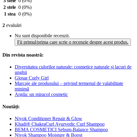
3 stele
0
(0%)
2 stele
0
(0%)
1 stea
0
(0%)
2
evaluări
Nu sunt disponibile recenzii.
Fii primul/prima care scrie o recenzie despre acest produs.
Din revista noastră:
Diversitatea culorilor naturale: cosmetice naturale și lacuri de
unghii
Glosar Curly Girl
Marcaje ale produsului – privind termenul de valabilitate
minimă
Argila: un miracol cosmetic
Noutăți:
Niyok Conditioner Repair & Glow
Khadi® ChakraCurl Ayurvedic Curl Shampoo
BEMA COSMETICI Sebum-Balance Shampoo
Niyok Shampoo Moisture & Boost