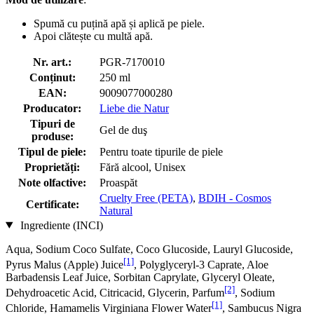
Spumă cu puțină apă și aplică pe piele.
Apoi clătește cu multă apă.
Nr. art.:
PGR-7170010
Conținut:
250 ml
EAN:
9009077000280
Producator:
Liebe die Natur
Tipuri de
Gel de duş
produse:
Tipul de piele:
Pentru toate tipurile de piele
Proprietăți:
Fără alcool, Unisex
Note olfactive:
Proaspăt
Cruelty Free (PETA)
,
BDIH - Cosmos
Certificate:
Natural
Ingrediente (INCI)
Aqua, Sodium Coco­ Sulfate, Coco Glucoside, Lauryl Glucoside,
[1]
Pyrus Malus (Apple) Juice
, Polyglyceryl-3 Caprate, Aloe
Barbadensis Leaf Juice, Sorbitan Caprylate, Glyceryl Oleate,
[2]
Dehydroacetic Acid, Citricacid, Glycerin, Parfum
, Sodium
[1]
Chloride, Hamamelis Virginiana Flower Water
, Sambucus Nigra