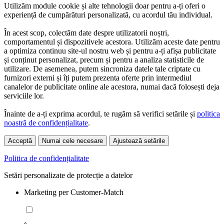
Utilizăm module cookie și alte tehnologii doar pentru a-ți oferi o
experiență de cumpărături personalizată, cu acordul tău individual.
În acest scop, colectăm date despre utilizatorii noștri,
comportamentul și dispozitivele acestora. Utilizăm aceste date pentru
a optimiza continuu site-ul nostru web și pentru a-ți afișa publicitate
și conținut personalizat, precum și pentru a analiza statisticile de
utilizare. De asemenea, putem sincroniza datele tale criptate cu
furnizori externi și îți putem prezenta oferte prin intermediul
canalelor de publicitate online ale acestora, numai dacă folosești deja
serviciile lor.
Înainte de a-ți exprima acordul, te rugăm să verifici setările și
politica
noastră de confidențialitate
.
Acceptă
Numai cele necesare
Ajustează setările
Politica de confidențialitate
Setări personalizate de protecție a datelor
Marketing per Customer-Match