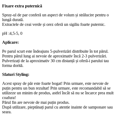
Fixare extra puternică
Spray-ul de par conferă un aspect de volum și strălucire pentru o
lungă durată.
Extractele de ceai verde și orez oferă un sigiliu foarte puternic.
pH :4,5-5, 0
Aplicare:
Pe parul scurt este îndeajuns 5-pulverizări distribuite în tot părul.
Pentru părul lung ai nevoie de aproximativ încă 2-3 pulverizări.
Pulverizați de la aproximativ 30 cm distanță și oferă-i parului tau
forma dorită.
Sfaturi Styling:
Acest spray de păr este foarte bogat! Prin urmare, este nevoie de
puțin pentru un bun rezultat! Prin urmare, este recomandabil să se
utilizeze un minim de produs, astfel încât să nu se încarce prea mult
coafura!
Părul fin are nevoie de mai puțin produs.
După utilizare, pieptănați parul cu atentie inainte de samponare sau
seara.