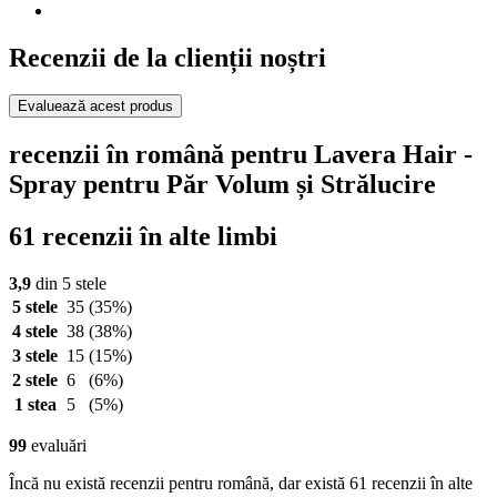
Recenzii de la clienții noștri
Evaluează acest produs
recenzii în română pentru Lavera Hair -
Spray pentru Păr Volum și Strălucire
61 recenzii în alte limbi
3,9
din 5 stele
5 stele
35
(35%)
4 stele
38
(38%)
3 stele
15
(15%)
2 stele
6
(6%)
1 stea
5
(5%)
99
evaluări
Încă nu există recenzii pentru română, dar există 61 recenzii în alte