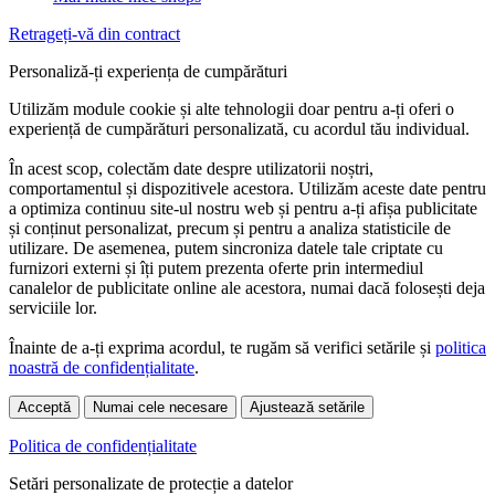
Retrageți-vă din contract
Personaliză-ți experiența de cumpărături
Utilizăm module cookie și alte tehnologii doar pentru a-ți oferi o
experiență de cumpărături personalizată, cu acordul tău individual.
În acest scop, colectăm date despre utilizatorii noștri,
comportamentul și dispozitivele acestora. Utilizăm aceste date pentru
a optimiza continuu site-ul nostru web și pentru a-ți afișa publicitate
și conținut personalizat, precum și pentru a analiza statisticile de
utilizare. De asemenea, putem sincroniza datele tale criptate cu
furnizori externi și îți putem prezenta oferte prin intermediul
canalelor de publicitate online ale acestora, numai dacă folosești deja
serviciile lor.
Înainte de a-ți exprima acordul, te rugăm să verifici setările și
politica
noastră de confidențialitate
.
Acceptă
Numai cele necesare
Ajustează setările
Politica de confidențialitate
Setări personalizate de protecție a datelor