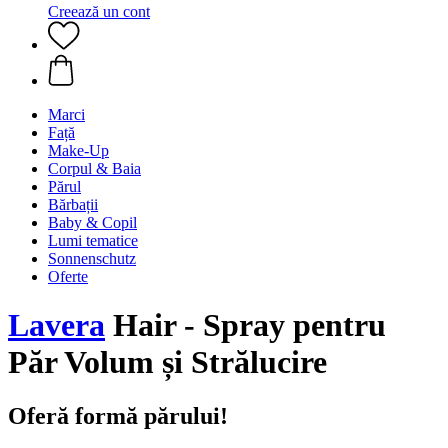
Creează un cont
Marci
Față
Make-Up
Corpul & Baia
Părul
Bărbații
Baby & Copil
Lumi tematice
Sonnenschutz
Oferte
Lavera
Hair - Spray pentru
Păr Volum și Strălucire
Oferă formă părului!