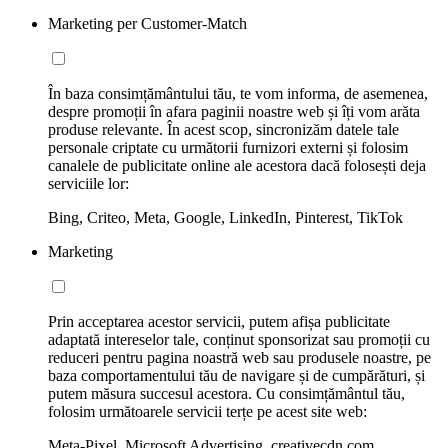
Marketing per Customer-Match
În baza consimțământului tău, te vom informa, de asemenea,
despre promoții în afara paginii noastre web și îți vom arăta
produse relevante. În acest scop, sincronizăm datele tale
personale criptate cu următorii furnizori externi și folosim
canalele de publicitate online ale acestora dacă folosești deja
serviciile lor:
Bing, Criteo, Meta, Google, LinkedIn, Pinterest, TikTok
Marketing
Prin acceptarea acestor servicii, putem afișa publicitate
adaptată intereselor tale, conținut sponsorizat sau promoții cu
reduceri pentru pagina noastră web sau produsele noastre, pe
baza comportamentului tău de navigare și de cumpărături, și
putem măsura succesul acestora. Cu consimțământul tău,
folosim următoarele servicii terțe pe acest site web:
Meta-Pixel, Microsoft Advertising, creativecdn.com