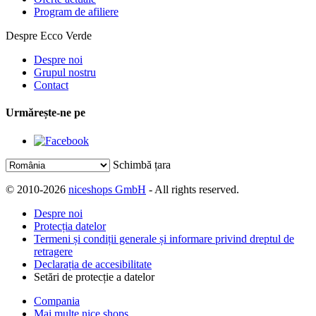
Program de afiliere
Despre Ecco Verde
Despre noi
Grupul nostru
Contact
Urmărește-ne pe
Schimbă țara
© 2010-2026
niceshops GmbH
- All rights reserved.
Despre noi
Protecția datelor
Termeni și condiții generale și informare privind dreptul de
retragere
Declarația de accesibilitate
Setări de protecție a datelor
Compania
Mai multe nice shops