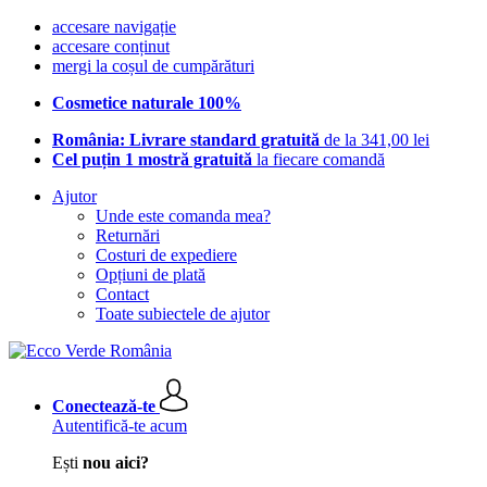
accesare navigație
accesare conținut
mergi la coșul de cumpărături
Cosmetice naturale 100%
România: Livrare standard gratuită
de la 341,00 lei
Cel puțin 1 mostră gratuită
la fiecare comandă
Ajutor
Unde este comanda mea?
Returnări
Costuri de expediere
Opțiuni de plată
Contact
Toate subiectele de ajutor
Conectează-te
Autentifică-te acum
Ești
nou aici?