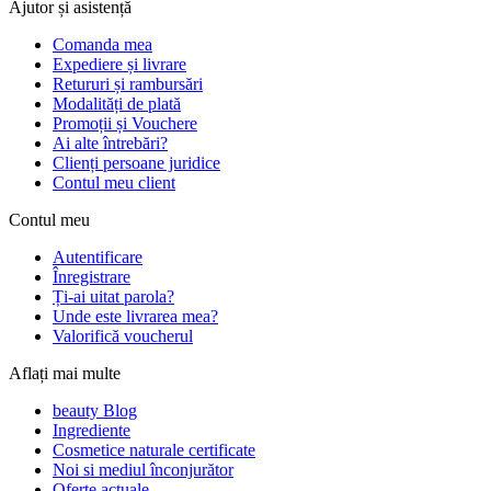
Ajutor și asistență
Comanda mea
Expediere și livrare
Retururi și rambursări
Modalități de plată
Promoții și Vouchere
Ai alte întrebări?
Clienți persoane juridice
Contul meu client
Contul meu
Autentificare
Înregistrare
Ți-ai uitat parola?
Unde este livrarea mea?
Valorifică voucherul
Aflați mai multe
beauty Blog
Ingrediente
Cosmetice naturale certificate
Noi si mediul înconjurător
Oferte actuale