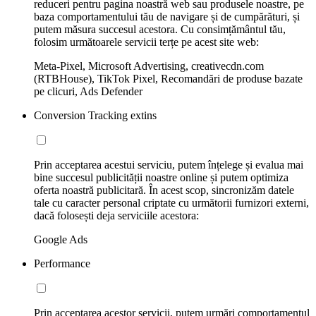
reduceri pentru pagina noastră web sau produsele noastre, pe
baza comportamentului tău de navigare și de cumpărături, și
putem măsura succesul acestora. Cu consimțământul tău,
folosim următoarele servicii terțe pe acest site web:
Meta-Pixel, Microsoft Advertising, creativecdn.com
(RTBHouse), TikTok Pixel, Recomandări de produse bazate
pe clicuri, Ads Defender
Conversion Tracking extins
Prin acceptarea acestui serviciu, putem înțelege și evalua mai
bine succesul publicității noastre online și putem optimiza
oferta noastră publicitară. În acest scop, sincronizăm datele
tale cu caracter personal criptate cu următorii furnizori externi,
dacă folosești deja serviciile acestora:
Google Ads
Performance
Prin acceptarea acestor servicii, putem urmări comportamentul