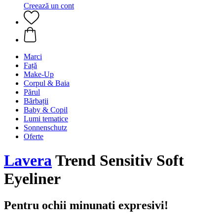
Creează un cont
Marci
Față
Make-Up
Corpul & Baia
Părul
Bărbații
Baby & Copil
Lumi tematice
Sonnenschutz
Oferte
Lavera
Trend Sensitiv Soft
Eyeliner
Pentru ochii minunati expresivi!