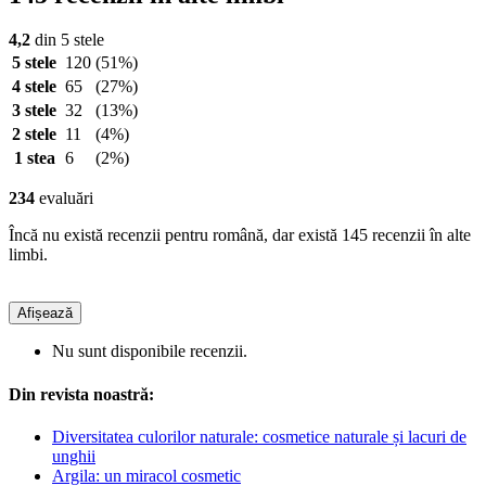
4,2
din 5 stele
5 stele
120
(51%)
4 stele
65
(27%)
3 stele
32
(13%)
2 stele
11
(4%)
1 stea
6
(2%)
234
evaluări
Încă nu există recenzii pentru română, dar există 145 recenzii în alte
limbi.
Afișează
Nu sunt disponibile recenzii.
Din revista noastră:
Diversitatea culorilor naturale: cosmetice naturale și lacuri de
unghii
Argila: un miracol cosmetic