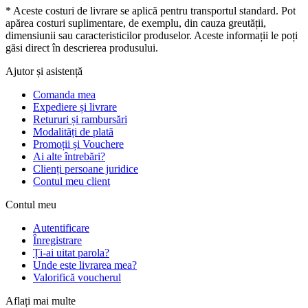
* Aceste costuri de livrare se aplică pentru transportul standard. Pot
apărea costuri suplimentare, de exemplu, din cauza greutății,
dimensiunii sau caracteristicilor produselor. Aceste informații le poți
găsi direct în descrierea produsului.
Ajutor și asistență
Comanda mea
Expediere și livrare
Retururi și rambursări
Modalități de plată
Promoții și Vouchere
Ai alte întrebări?
Clienți persoane juridice
Contul meu client
Contul meu
Autentificare
Înregistrare
Ți-ai uitat parola?
Unde este livrarea mea?
Valorifică voucherul
Aflați mai multe