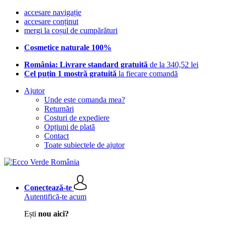
accesare navigație
accesare conținut
mergi la coșul de cumpărături
Cosmetice naturale 100%
România: Livrare standard gratuită
de la 340,52 lei
Cel puțin 1 mostră gratuită
la fiecare comandă
Ajutor
Unde este comanda mea?
Returnări
Costuri de expediere
Opțiuni de plată
Contact
Toate subiectele de ajutor
Conectează-te
Autentifică-te acum
Ești
nou aici?