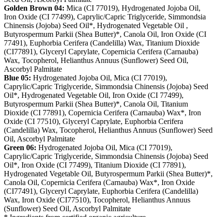
Golden Brown 04:
Mica (CI 77019), Hydrogenated Jojoba Oil,
Iron Oxide (CI 77499), Caprylic/Capric Triglyceride, Simmondsia
Chinensis (Jojoba) Seed Oil*, Hydrogenated Vegetable Oil ,
Butyrospermum Parkii (Shea Butter)*, Canola Oil, Iron Oxide (CI
77491), Euphorbia Cerifera (Candelilla) Wax, Titanium Dioxide
(CI77891), Glyceryl Caprylate, Copernicia Cerifera (Carnauba)
Wax, Tocopherol, Helianthus Annuus (Sunflower) Seed Oil,
Ascorbyl Palmitate
Blue 05:
Hydrogenated Jojoba Oil, Mica (CI 77019),
Caprylic/Capric Triglyceride, Simmondsia Chinensis (Jojoba) Seed
Oil*, Hydrogenated Vegetable Oil, Iron Oxide (CI 77499),
Butyrospermum Parkii (Shea Butter)*, Canola Oil, Titanium
Dioxide (CI 77891), Copernicia Cerifera (Carnauba) Wax*, Iron
Oxide (CI 77510), Glyceryl Caprylate, Euphorbia Cerifera
(Candelilla) Wax, Tocopherol, Helianthus Annuus (Sunflower) Seed
Oil, Ascorbyl Palmitate
Green 06:
Hydrogenated Jojoba Oil, Mica (CI 77019),
Caprylic/Capric Triglyceride, Simmondsia Chinensis (Jojoba) Seed
Oil*, Iron Oxide (CI 77499), Titanium Dioxide (CI 77891),
Hydrogenated Vegetable Oil, Butyrospermum Parkii (Shea Butter)*,
Canola Oil, Copernicia Cerifera (Carnauba) Wax*, Iron Oxide
(CI77491), Glyceryl Caprylate, Euphorbia Cerifera (Candelilla)
Wax, Iron Oxide (CI77510), Tocopherol, Helianthus Annuus
(Sunflower) Seed Oil, Ascorbyl Palmitate