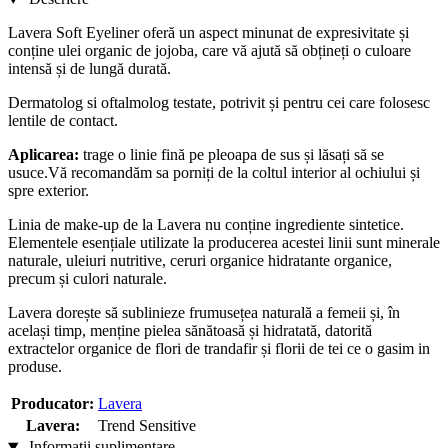
Lavera Soft Eyeliner oferă un aspect minunat de expresivitate și
conține ulei organic de jojoba, care vă ajută să obțineți o culoare
intensă și de lungă durată.
Dermatolog si oftalmolog testate, potrivit și pentru cei care folosesc
lentile de contact.
Aplicarea:
trage o linie fină pe pleoapa de sus și lăsați să se
usuce.Vă recomandăm sa porniți de la coltul interior al ochiului și
spre exterior.
Linia de make-up de la Lavera nu conține ingrediente sintetice.
Elementele esențiale utilizate la producerea acestei linii sunt minerale
naturale, uleiuri nutritive, ceruri organice hidratante organice,
precum și culori naturale.
Lavera dorește să sublinieze frumusețea naturală a femeii și, în
același timp, menține pielea sănătoasă și hidratată, datorită
extractelor organice de flori de trandafir și florii de tei ce o gasim in
produse.
Producator:
Lavera
Lavera:
Trend Sensitive
Informații suplimentare