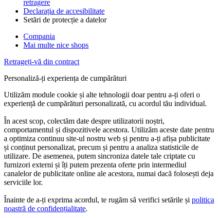
retragere
Declarația de accesibilitate
Setări de protecție a datelor
Compania
Mai multe nice shops
Retrageți-vă din contract
Personaliză-ți experiența de cumpărături
Utilizăm module cookie și alte tehnologii doar pentru a-ți oferi o
experiență de cumpărături personalizată, cu acordul tău individual.
În acest scop, colectăm date despre utilizatorii noștri,
comportamentul și dispozitivele acestora. Utilizăm aceste date pentru
a optimiza continuu site-ul nostru web și pentru a-ți afișa publicitate
și conținut personalizat, precum și pentru a analiza statisticile de
utilizare. De asemenea, putem sincroniza datele tale criptate cu
furnizori externi și îți putem prezenta oferte prin intermediul
canalelor de publicitate online ale acestora, numai dacă folosești deja
serviciile lor.
Înainte de a-ți exprima acordul, te rugăm să verifici setările și
politica
noastră de confidențialitate
.