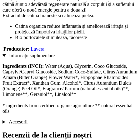
cătină sunt o adevărată regenerare naturală a corpului și a sufletului
care oferă o nouă energie pentru a doua zi!
Extractul de cătină hraneste si calmeaza pielea.
Catina organica reduce inflamația și ameliorează iritația și
protejează împotriva iritațiilor pielii.
Bio portocalele stimuleaza, răcoreste
Producator:
Lavera
Informații suplimentare
Ingredients (INCI):
Water (Aqua), Glycerin, Coco Glucoside,
Caprylyl/Capryl Glucoside, Sodium Coco-Sulfate, Citrus Aurantium
Amara (Bitter Orange) Flower Water*, Hippophae Rhamnoides
Fruit Extract*, Xanthan Gum, Alcohol*, Citrus Aurantium Dulcis
(Orange) Peel Oil*, Fragrance/ Parfum (natural essential oils)**,
Limonene**, Geraniol**, Linalool**
* ingredients from certified organic agriculture ** natural essential
oils
Accesorii
Recenzii de la clienții noștri