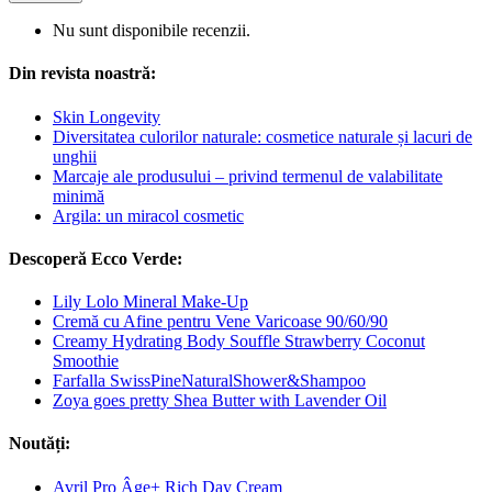
Nu sunt disponibile recenzii.
Din revista noastră:
Skin Longevity
Diversitatea culorilor naturale: cosmetice naturale și lacuri de
unghii
Marcaje ale produsului – privind termenul de valabilitate
minimă
Argila: un miracol cosmetic
Descoperă Ecco Verde:
Lily Lolo Mineral Make-Up
Cremă cu Afine pentru Vene Varicoase 90/60/90
Creamy Hydrating Body Souffle Strawberry Coconut
Smoothie
Farfalla SwissPineNaturalShower&Shampoo
Zoya goes pretty Shea Butter with Lavender Oil
Noutăți:
Avril Pro Âge+ Rich Day Cream