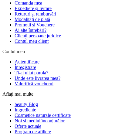
Comanda mea
Expediere și livrare
Retururi și rambursări
Modalități de plată
Promoții și Vouchere
Ai alte întrebări?
Clienți persoane juridice
Contul meu client
Contul meu
Autentificare
Înregistrare
Ți-ai uitat parola?
Unde este livrarea mea?
Valorifică voucherul
Aflați mai multe
beauty Blog
Ingrediente
Cosmetice naturale certificate
Noi si mediul înconjurător
Oferte actuale
Program de afiliere