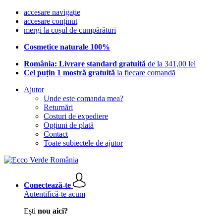
accesare navigație
accesare conținut
mergi la coșul de cumpărături
Cosmetice naturale 100%
România: Livrare standard gratuită
de la 341,00 lei
Cel puțin 1 mostră gratuită
la fiecare comandă
Ajutor
Unde este comanda mea?
Returnări
Costuri de expediere
Opțiuni de plată
Contact
Toate subiectele de ajutor
Conectează-te
Autentifică-te acum
Ești
nou aici?