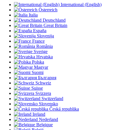
International (English)
Österreich
Italia
Deutschland
Great Britain
España
Slovenija
France
România
Sverige
Hrvatska
Polska
Magyar
Suomi
България
Schweiz
Suisse
Svizzera
Switzerland
Slovensko
Česká republika
Ireland
Nederland
Belgique
België