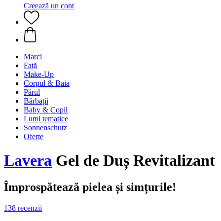
Creează un cont
Marci
Față
Make-Up
Corpul & Baia
Părul
Bărbații
Baby & Copil
Lumi tematice
Sonnenschutz
Oferte
Lavera
Gel de Duș Revitalizant
Împrospătează pielea și simțurile!
138 recenzii