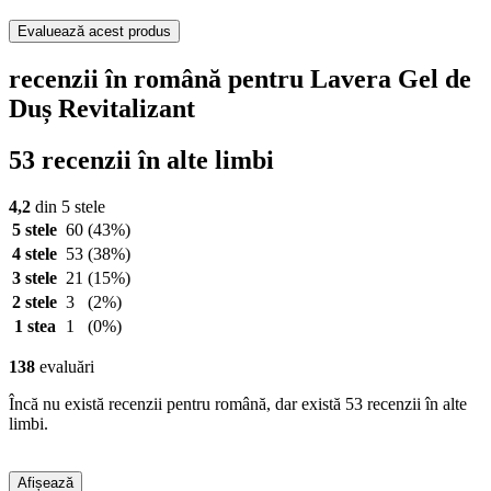
Evaluează acest produs
recenzii în română pentru Lavera Gel de
Duș Revitalizant
53 recenzii în alte limbi
4,2
din 5 stele
5 stele
60
(43%)
4 stele
53
(38%)
3 stele
21
(15%)
2 stele
3
(2%)
1 stea
1
(0%)
138
evaluări
Încă nu există recenzii pentru română, dar există 53 recenzii în alte
limbi.
Afișează