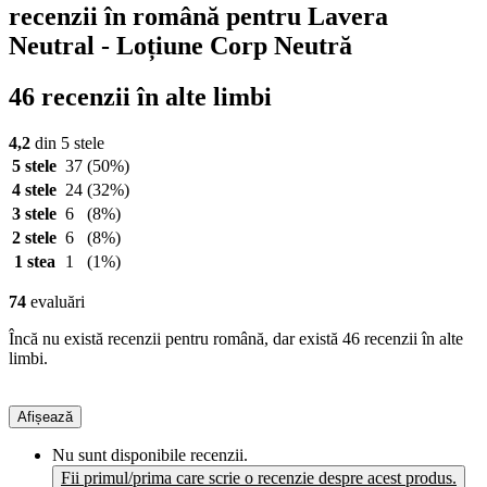
recenzii în română pentru Lavera
Neutral - Loțiune Corp Neutră
46 recenzii în alte limbi
4,2
din 5 stele
5 stele
37
(50%)
4 stele
24
(32%)
3 stele
6
(8%)
2 stele
6
(8%)
1 stea
1
(1%)
74
evaluări
Încă nu există recenzii pentru română, dar există 46 recenzii în alte
limbi.
Afișează
Nu sunt disponibile recenzii.
Fii primul/prima care scrie o recenzie despre acest produs.