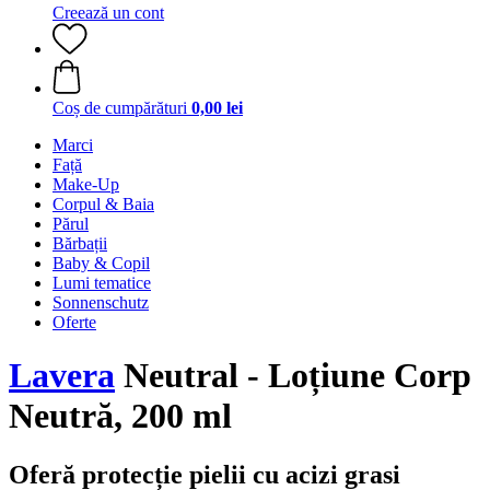
Creează un cont
Coș de cumpărături
0,00 lei
Marci
Față
Make-Up
Corpul & Baia
Părul
Bărbații
Baby & Copil
Lumi tematice
Sonnenschutz
Oferte
Lavera
Neutral - Loțiune Corp
Neutră, 200 ml
Oferă protecție pielii cu acizi grasi