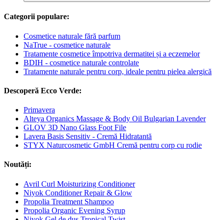
Categorii populare:
Cosmetice naturale fără parfum
NaTrue - cosmetice naturale
Tratamente cosmetice împotriva dermatitei și a eczemelor
BDIH - cosmetice naturale controlate
Tratamente naturale pentru corp, ideale pentru pielea alergică
Descoperă Ecco Verde:
Primavera
Alteya Organics Massage & Body Oil Bulgarian Lavender
GLOV 3D Nano Glass Foot File
Lavera Basis Sensitiv - Cremă Hidratantă
STYX Naturcosmetic GmbH Cremă pentru corp cu rodie
Noutăți:
Avril Curl Moisturizing Conditioner
Niyok Conditioner Repair & Glow
Propolia Treatment Shampoo
Propolia Organic Evening Syrup
Niyok Gel de duș Tropical Twist