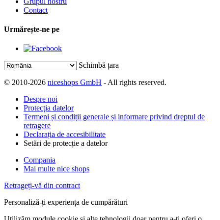
Grupul nostru
Contact
Urmărește-ne pe
Schimbă țara
© 2010-2026
niceshops GmbH
- All rights reserved.
Despre noi
Protecția datelor
Termeni și condiții generale și informare privind dreptul de
retragere
Declarația de accesibilitate
Setări de protecție a datelor
Compania
Mai multe nice shops
Retrageți-vă din contract
Personaliză-ți experiența de cumpărături
Utilizăm module cookie și alte tehnologii doar pentru a-ți oferi o