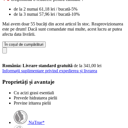
de la 2 numai
61,18 lei
/ bucată
-5%
de la 3 numai
57,96 lei
/ bucată
-10%
Mai avem doar 55 bucăți din acest articol în stoc. Reaprovizionarea
este pe drum! Dacă sunt comandate mai multe, acest lucru ar putea
afecta data livrării.
În coșul de cumpărături
România: Livrare standard gratuită
de la 341,00 lei
Informații suplimentare privind expedierea și livrarea
Proprietăți și avantaje
Cu acizi grasi esentiali
Prevede hidratarea pielii
Previne iritarea pielii
NaTrue*