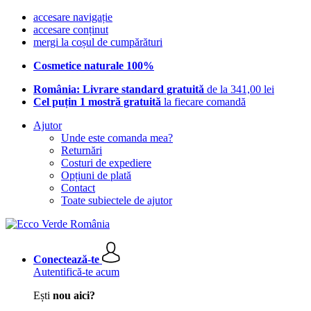
accesare navigație
accesare conținut
mergi la coșul de cumpărături
Cosmetice naturale 100%
România: Livrare standard gratuită
de la 341,00 lei
Cel puțin 1 mostră gratuită
la fiecare comandă
Ajutor
Unde este comanda mea?
Returnări
Costuri de expediere
Opțiuni de plată
Contact
Toate subiectele de ajutor
Conectează-te
Autentifică-te acum
Ești
nou aici?