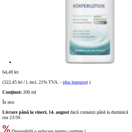
64,49 lei
(
322,45 lei / l
, incl. 21% TVA.
-
plus transport
)
Conţinut:
200 ml
În stoc
Livrare până la vineri, 14. august
dacă comanzi până la
duminică
ora 23:59
.
Disponibilă o reducere pentru cantitate !