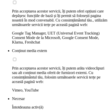
Prin acceptarea acestor servicii, îți putem oferi opțiuni care
depășesc funcțiile de bază și îți permit să folosești pagina
noastră în mod convenabil. Cu consimțământul tău., utilizăm
următoarele servicii terțe pe această pagină web:
Google Tag Manager, UET (Universal Event Tracking)
Consent Mode de la Microsoft, Google Consent Mode,
Klarna, Freshchat
Conținut media extern
Prin acceptarea acestor servicii, îți putem arăta videoclipuri
sau alt conținut media oferit de furnizori externi. Cu
consimțământul tău, folosim următoarele servicii terțe pe
această pagină web:
Vimeo, YouTube
Necesar
Întotdeauna activ(ă)