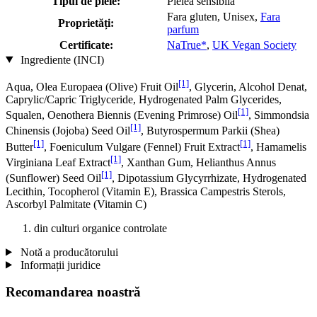
Tipul de piele:
Pielea sensibila
Fara gluten, Unisex,
Fara
Proprietăți:
parfum
Certificate:
NaTrue*
,
UK Vegan Society
Ingrediente (INCI)
[1]
Aqua, Olea Europaea (Olive) Fruit Oil
, Glycerin, Alcohol Denat,
Caprylic/Capric Triglyceride, Hydrogenated Palm Glycerides,
[1]
Squalen, Oenothera Biennis (Evening Primrose) Oil
, Simmondsia
[1]
Chinensis (Jojoba) Seed Oil
, Butyrospermum Parkii (Shea)
[1]
[1]
Butter
, Foeniculum Vulgare (Fennel) Fruit Extract
, Hamamelis
[1]
Virginiana Leaf Extract
, Xanthan Gum, Helianthus Annus
[1]
(Sunflower) Seed Oil
, Dipotassium Glycyrrhizate, Hydrogenated
Lecithin, Tocopherol (Vitamin E), Brassica Campestris Sterols,
Ascorbyl Palmitate (Vitamin C)
din culturi organice controlate
Notă a producătorului
Informații juridice
Recomandarea noastră