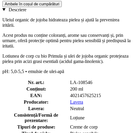
Ambele în coșul de cumpărături
Descriere
Uleiul organic de jojoba hidrateaza pielea și ajută la prevenirea
iritării.
Acest produs nu conține coloranți, arome sau conservanți și, prin
urmare, oferă protecție optimă pentru pielea sensibilă și predispusă la
iritatii.
Lotiunea de corp cu bio Primula și ulei de jojoba organic protejeaza
pielea prin acizi grasi esentiali (acidul gama-linolenic).
pH: 5,0-5,5 • emulsie de ulei-apă
Nr. art.:
LA-108546
Conținut:
200 ml
EAN:
4021457625215
Producator:
Lavera
Lavera:
Neutral
Consistență/Formă de
Loțiune
prezentare:
Tipuri de produse:
Creme de corp