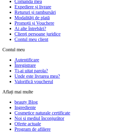
Comanda mea
Expediere și livrare
Retururi și rambursări
Modalități de plată
Promoții și Vouchere
Ai alte întrebări?
Clienți persoane juridice
Contul meu client
Contul meu
Autentificare
Înregistrare
Ți-ai uitat parola?
Unde este livrarea mea?
Valorifică voucherul
Aflați mai multe
beauty Blog
Ingrediente
Cosmetice naturale certificate
Noi si mediul înconjurător
Oferte actuale
Program de afiliere