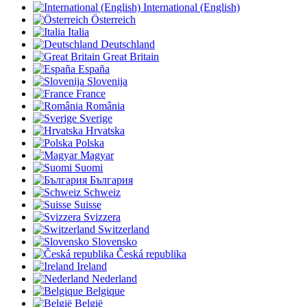
International (English)
Österreich
Italia
Deutschland
Great Britain
España
Slovenija
France
România
Sverige
Hrvatska
Polska
Magyar
Suomi
България
Schweiz
Suisse
Svizzera
Switzerland
Slovensko
Česká republika
Ireland
Nederland
Belgique
België