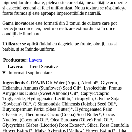
pigmenților de culoare, pielea este corectată, inexactitățile acoperite
și aspectul general al feței uniformizat. Noua textura se răspândește
foarte frumos și este aproape impercettibilde naturală.
Gama inovatoare este formată din 3 tonuri de culoare care pot
perfecționa orice ten, pentru o realizare extraordinară în orice
condiții de iluminare.
Utilizare:
se aplică fluidul cu degetele pe frunte, obraji, nas si
barbie, și se întinde-uniform.
Producator:
Lavera
Lavera:
Trend Sensitive
Informații suplimentare
Ingredients CTFA/INCI:
Water (Aqua), Alcohol*, Glycerin,
Helianthus Annuus (Sunflower) Seed Oil*, Lysolecithin, Prunus
Amygdalus Dulcis (Sweet Almond) Oil*, Capryic/Capric
Triglyceride, Hydrogenated Lecithin, Tricaprylin, Glycine Soja
(Soybean) Oil*, () Simmondsia Chinensis (Jojoba) Seed Oil*,
Butyrospermum Parkii (Shea Butter)*, Hydrogenated Palm
Glycerides, Theobroma Cacao (Cocoa) Seed Butter*, Cocos
Nucifera (Coconut) Oil*, Olea Europaea (Olive) Fruit Oil*,
Glycyrrhiza Glabra (Licorice) Root Extract*, Silica, Rosa Centifolia
Flower Extract*, Malva Sylvestris (Mallow) Flower Extract*, Tilia