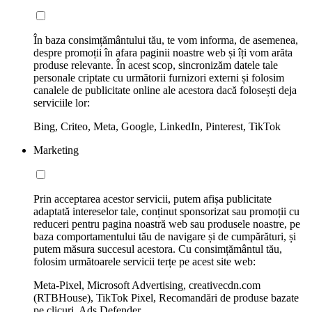
În baza consimțământului tău, te vom informa, de asemenea,
despre promoții în afara paginii noastre web și îți vom arăta
produse relevante. În acest scop, sincronizăm datele tale
personale criptate cu următorii furnizori externi și folosim
canalele de publicitate online ale acestora dacă folosești deja
serviciile lor:
Bing, Criteo, Meta, Google, LinkedIn, Pinterest, TikTok
Marketing
Prin acceptarea acestor servicii, putem afișa publicitate
adaptată intereselor tale, conținut sponsorizat sau promoții cu
reduceri pentru pagina noastră web sau produsele noastre, pe
baza comportamentului tău de navigare și de cumpărături, și
putem măsura succesul acestora. Cu consimțământul tău,
folosim următoarele servicii terțe pe acest site web:
Meta-Pixel, Microsoft Advertising, creativecdn.com
(RTBHouse), TikTok Pixel, Recomandări de produse bazate
pe clicuri, Ads Defender