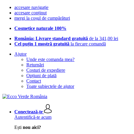
accesare navigație
accesare conținut
mergi la coșul de cumpărături
Cosmetice naturale 100%
România: Livrare standard gratuită
de la 341,00 lei
Cel puțin 1 mostră gratuită
la fiecare comandă
Ajutor
Unde este comanda mea?
Returnări
Costuri de expediere
Opțiuni de plată
Contact
Toate subiectele de ajutor
Conectează-te
Autentifică-te acum
Ești
nou aici?