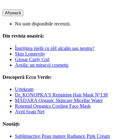
Afișează
Nu sunt disponibile recenzii.
Din revista noastră:
Îngrijirea pielii cu pH alcalin sau neutru?
Skin Longevity
Glosar Curly Girl
Argila: un miracol cosmetic
Descoperă Ecco Verde:
Urtekram
Dr. KONOPKA'S Repairing Hair Mask Nº138
MÁDARA Organic Skincare Micellar Water
Rosental Organics Cooling Face Mask
Avril Soap Net
Noutăți:
Sublimactive Peau mature Radiance Pink Cream