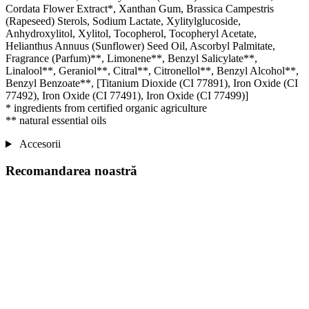
Cordata Flower Extract*, Xanthan Gum, Brassica Campestris
(Rapeseed) Sterols, Sodium Lactate, Xylitylglucoside,
Anhydroxylitol, Xylitol, Tocopherol, Tocopheryl Acetate,
Helianthus Annuus (Sunflower) Seed Oil, Ascorbyl Palmitate,
Fragrance (Parfum)**, Limonene**, Benzyl Salicylate**,
Linalool**, Geraniol**, Citral**, Citronellol**, Benzyl Alcohol**,
Benzyl Benzoate**, [Titanium Dioxide (CI 77891), Iron Oxide (CI
77492), Iron Oxide (CI 77491), Iron Oxide (CI 77499)]
* ingredients from certified organic agriculture
** natural essential oils
Accesorii
Recomandarea noastră