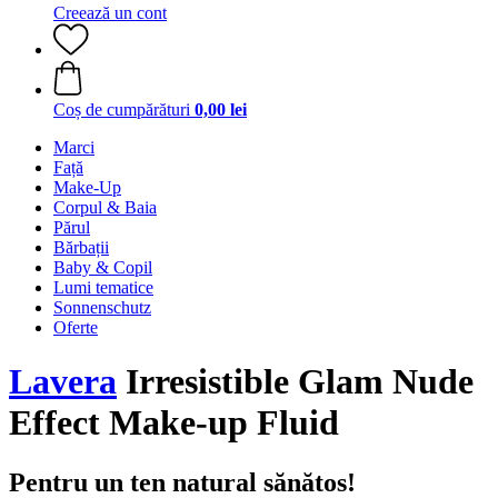
Creează un cont
Coș de cumpărături
0,00 lei
Marci
Față
Make-Up
Corpul & Baia
Părul
Bărbații
Baby & Copil
Lumi tematice
Sonnenschutz
Oferte
Lavera
Irresistible Glam Nude
Effect Make-up Fluid
Pentru un ten natural sănătos!