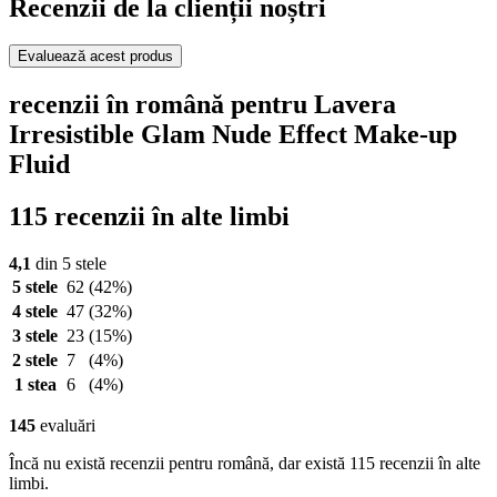
Recenzii de la clienții noștri
Evaluează acest produs
recenzii în română pentru Lavera
Irresistible Glam Nude Effect Make-up
Fluid
115 recenzii în alte limbi
4,1
din 5 stele
5 stele
62
(42%)
4 stele
47
(32%)
3 stele
23
(15%)
2 stele
7
(4%)
1 stea
6
(4%)
145
evaluări
Încă nu există recenzii pentru română, dar există 115 recenzii în alte
limbi.