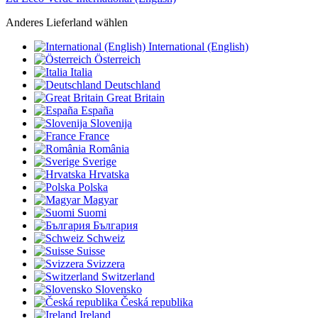
Anderes Lieferland wählen
International (English)
Österreich
Italia
Deutschland
Great Britain
España
Slovenija
France
România
Sverige
Hrvatska
Polska
Magyar
Suomi
България
Schweiz
Suisse
Svizzera
Switzerland
Slovensko
Česká republika
Ireland