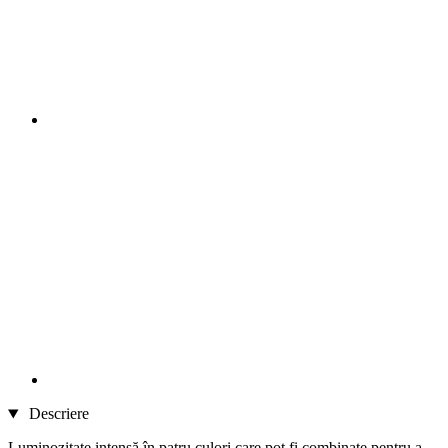
Descriere
Luminozitate intensă în patru culori care pot fi combinate pentru a