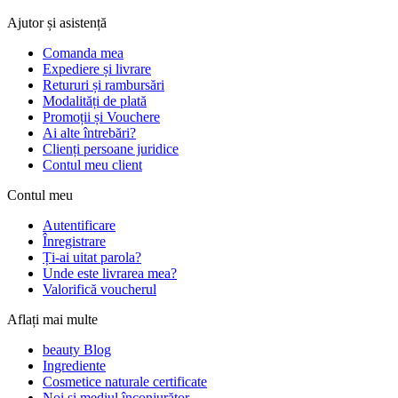
Ajutor și asistență
Comanda mea
Expediere și livrare
Retururi și rambursări
Modalități de plată
Promoții și Vouchere
Ai alte întrebări?
Clienți persoane juridice
Contul meu client
Contul meu
Autentificare
Înregistrare
Ți-ai uitat parola?
Unde este livrarea mea?
Valorifică voucherul
Aflați mai multe
beauty Blog
Ingrediente
Cosmetice naturale certificate
Noi si mediul înconjurător