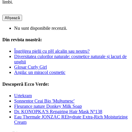
limbi.
Afișează
Nu sunt disponibile recenzii.
Din revista noastră:
Îngrijirea pielii cu pH alcalin sau neutru?
Diversitatea culorilor naturale: cosmetice naturale și lacuri de
unghii
Glosar Curly Girl
Argila: un miracol cosmetic
Descoperă Ecco Verde:
Urtekram
Sonnentor Ceai Bio 'Mulțumesc'
Fleurance nature Donkey Milk Soap
Dr. KONOPKA'S Repairing Hair Mask Nº138
Eau Thermale JONZAC REhydrate Extra-Rich Moisturizing
Cream