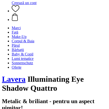
Creează un cont
Marci
Față
Make-Up
Corpul & Baia
Părul
Bărbații
Baby & Copil
Lumi tematice
Sonnenschutz
Oferte
Lavera
Illuminating Eye
Shadow Quattro
Metalic & briliant - pentru un aspect
uimitor!