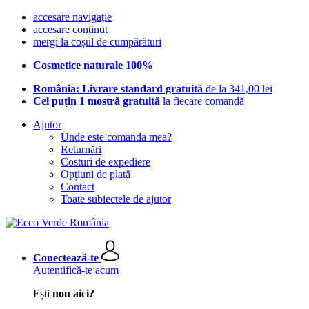
accesare navigație
accesare conținut
mergi la coșul de cumpărături
Cosmetice naturale 100%
România: Livrare standard gratuită
de la 341,00 lei
Cel puțin 1 mostră gratuită
la fiecare comandă
Ajutor
Unde este comanda mea?
Returnări
Costuri de expediere
Opțiuni de plată
Contact
Toate subiectele de ajutor
Conectează-te
Autentifică-te acum
Ești
nou aici?