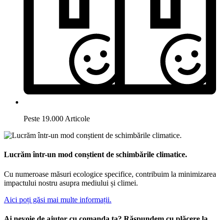
Peste 19.000 Articole
Lucrăm într-un mod conștient de schimbările climatice.
Cu numeroase măsuri ecologice specifice, contribuim la minimizarea
impactului nostru asupra mediului și climei.
Aici poți găsi mai multe informații.
Ai nevoie de ajutor cu comanda ta? Răspundem cu plăcere la