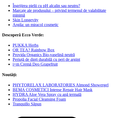
Îngrijirea pielii cu pH alcalin sau neutru?
Marcaje ale produsului – privind termenul de valabilitate
minimă
Skin Longevity
Argila: un miracol cosmetic
Descoperă Ecco Verde:
PUKKA Herbs
OR TEA? Rainbow Box
Provida Organics Bio-vaselină neutră
Periuță de dinți durabilă cu peri de argint
i+m Cremă Deo Grapefruit
Noutăți:
PHYTORELAX LABORATORIES Almond Showergel
BEMA COSMETICI Intense Repair Hair Mask
HYDRA Aloe Vera Spray cu apă termală
Propolia Facial Cleansing Foam
Tranquillo Săpun