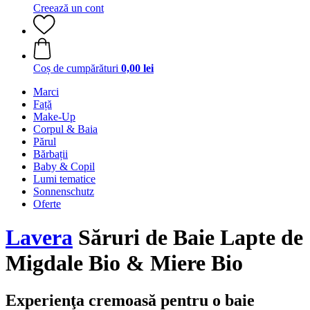
Creează un cont
Coș de cumpărături
0,00 lei
Marci
Față
Make-Up
Corpul & Baia
Părul
Bărbații
Baby & Copil
Lumi tematice
Sonnenschutz
Oferte
Lavera
Săruri de Baie Lapte de
Migdale Bio & Miere Bio
Experienţa cremoasă pentru o baie