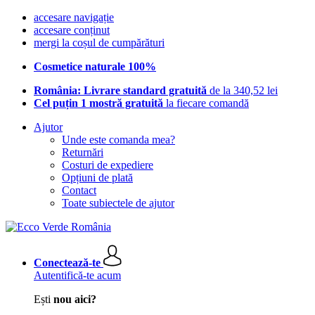
accesare navigație
accesare conținut
mergi la coșul de cumpărături
Cosmetice naturale 100%
România: Livrare standard gratuită
de la 340,52 lei
Cel puțin 1 mostră gratuită
la fiecare comandă
Ajutor
Unde este comanda mea?
Returnări
Costuri de expediere
Opțiuni de plată
Contact
Toate subiectele de ajutor
Conectează-te
Autentifică-te acum
Ești
nou aici?