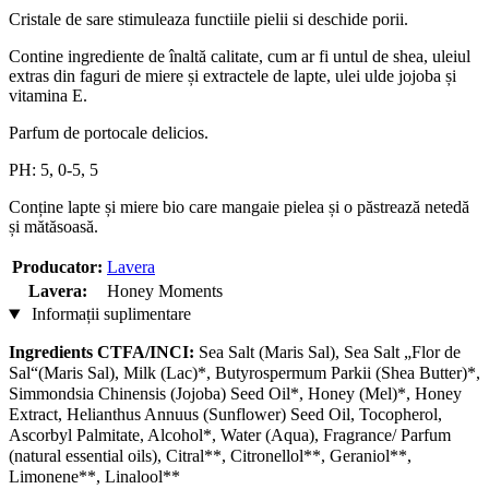
Cristale de sare stimuleaza functiile pielii si deschide porii.
Contine ingrediente de înaltă calitate, cum ar fi untul de shea, uleiul
extras din faguri de miere și extractele de lapte, ulei ulde jojoba și
vitamina E.
Parfum de portocale delicios.
PH: 5, 0-5, 5
Conține lapte și miere bio care mangaie pielea și o păstrează netedă
și mătăsoasă.
Producator:
Lavera
Lavera:
Honey Moments
Informații suplimentare
Ingredients CTFA/INCI:
Sea Salt (Maris Sal), Sea Salt „Flor de
Sal“(Maris Sal), Milk (Lac)*, Butyrospermum Parkii (Shea Butter)*,
Simmondsia Chinensis (Jojoba) Seed Oil*, Honey (Mel)*, Honey
Extract, Helianthus Annuus (Sunflower) Seed Oil, Tocopherol,
Ascorbyl Palmitate, Alcohol*, Water (Aqua), Fragrance/ Parfum
(natural essential oils), Citral**, Citronellol**, Geraniol**,
Limonene**, Linalool**