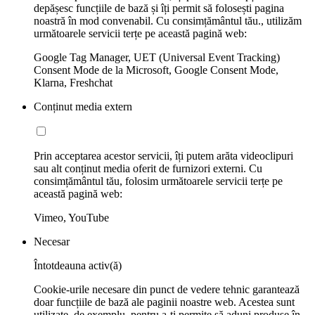
depășesc funcțiile de bază și îți permit să folosești pagina
noastră în mod convenabil. Cu consimțământul tău., utilizăm
următoarele servicii terțe pe această pagină web:
Google Tag Manager, UET (Universal Event Tracking)
Consent Mode de la Microsoft, Google Consent Mode,
Klarna, Freshchat
Conținut media extern
Prin acceptarea acestor servicii, îți putem arăta videoclipuri
sau alt conținut media oferit de furnizori externi. Cu
consimțământul tău, folosim următoarele servicii terțe pe
această pagină web:
Vimeo, YouTube
Necesar
Întotdeauna activ(ă)
Cookie-urile necesare din punct de vedere tehnic garantează
doar funcțiile de bază ale paginii noastre web. Acestea sunt
utilizate, de exemplu, pentru a-ți permite să aduni produse în