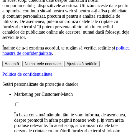
În acest scop, colectăm date despre utilizatorii noștri,
comportamentul și dispozitivele acestora. Utilizăm aceste date pentru
a optimiza continuu site-ul nostru web și pentru a-ți afișa publicitate
și conținut personalizat, precum și pentru a analiza statisticile de
utilizare. De asemenea, putem sincroniza datele tale criptate cu
furnizori externi și îți putem prezenta oferte prin intermediul
canalelor de publicitate online ale acestora, numai dacă folosești deja
serviciile lor.
Înainte de a-ți exprima acordul, te rugăm să verifici setările și
politica
noastră de confidențialitate
.
Acceptă
Numai cele necesare
Ajustează setările
Politica de confidențialitate
Setări personalizate de protecție a datelor
Marketing per Customer-Match
În baza consimțământului tău, te vom informa, de asemenea,
despre promoții în afara paginii noastre web și îți vom arăta
produse relevante. În acest scop, sincronizăm datele tale
personale criptate cu următorii furnizori externi și folosim