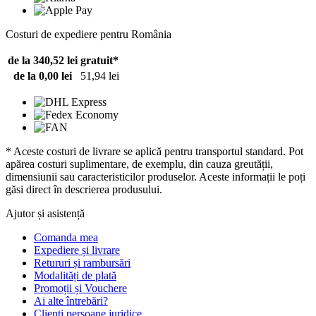
Costuri de expediere pentru România
de la 340,52 lei
gratuit*
de la 0,00 lei
51,94 lei
* Aceste costuri de livrare se aplică pentru transportul standard. Pot
apărea costuri suplimentare, de exemplu, din cauza greutății,
dimensiunii sau caracteristicilor produselor. Aceste informații le poți
găsi direct în descrierea produsului.
Ajutor și asistență
Comanda mea
Expediere și livrare
Retururi și rambursări
Modalități de plată
Promoții și Vouchere
Ai alte întrebări?
Clienți persoane juridice