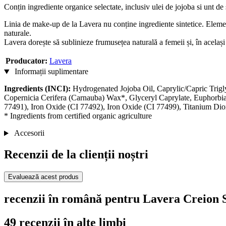
Conțin ingrediente organice selectate, inclusiv ulei de jojoba si unt de
Linia de make-up de la Lavera nu conține ingrediente sintetice. Elemente
naturale.
Lavera dorește să sublinieze frumusețea naturală a femeii și, în același 
Producator:
Lavera
Informații suplimentare
Ingredients (INCI):
Hydrogenated Jojoba Oil, Caprylic/Capric Trigl
Copernicia Cerifera (Carnauba) Wax*, Glyceryl Caprylate, Euphorbia 
77491), Iron Oxide (CI 77492), Iron Oxide (CI 77499), Titanium Dio
* Ingredients from certified organic agriculture
Accesorii
Recenzii de la clienții noștri
Evaluează acest produs
recenzii în română pentru Lavera Creion
49 recenzii în alte limbi