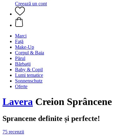
Creează un cont
Marci
Față
Make-Up
Corpul & Baia
Părul
Bărbații
Baby & Copil
Lumi tematice
Sonnenschutz
Oferte
Lavera
Creion Sprâncene
Sprancene definite și perfecte!
75 recenzii