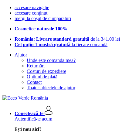
accesare navigație
accesare conținut
mergi la coșul de cumpărături
Cosmetice naturale 100%
România: Livrare standard gratuită
de la 341,00 lei
Cel puțin 1 mostră gratuită
la fiecare comandă
Ajutor
Unde este comanda mea?
Returnări
Costuri de expediere
Opțiuni de plată
Contact
Toate subiectele de ajutor
Conectează-te
Autentifică-te acum
Ești
nou aici?