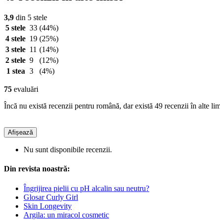
3,9
din 5 stele
5 stele
33
(44%)
4 stele
19
(25%)
3 stele
11
(14%)
2 stele
9
(12%)
1 stea
3
(4%)
75
evaluări
Încă nu există recenzii pentru română, dar există 49 recenzii în alte lim
Afișează
Nu sunt disponibile recenzii.
Din revista noastră:
Îngrijirea pielii cu pH alcalin sau neutru?
Glosar Curly Girl
Skin Longevity
Argila: un miracol cosmetic