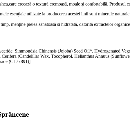
 shea,care creează o textură cremoasă, moale și confortabilă. Produsul es
le esențiale utilizate la producerea acestei linii sunt minerale naturale,
timp, menține pielea sănătoasă și hidratată, datorită extractelor organice 
yceride, Simmondsia Chinensis (Jojoba) Seed Oil*, Hydrogenated Vege
Cerifera (Candelilla) Wax, Tocopherol, Helianthus Annuus (Sunflower)
xide (CI 77891)]
 Sprâncene