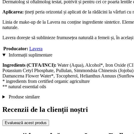
Dermatolog si oftalmolog testat, potrivit și pentru cei ce poarta lentile 
Aplicarea:
țineți peria orizontal și aplicati de la rădăcini la vârfuri cu
Linia de make-up de la Lavera nu conține ingrediente sintetice. Elemente
naturale.
Lavera dorește să sublinieze frumusețea naturală a femeii și, în același 
Producator:
Lavera
Informații suplimentare
Ingredients (CTFA/INCI):
Water (Aqua), Alcohol*, Iron Oxide (CI 
Potassium Cetyl Phosphate, Pullulan, Simmondsia Chinensis (Jojoba)
Damascena Flower Water*, Tocopherol, Helianthus Annuus (Sunflower)
* ingredients from certified organic agriculture
** natural essential oils
Produse similare
Recenzii de la clienții noștri
Evaluează acest produs