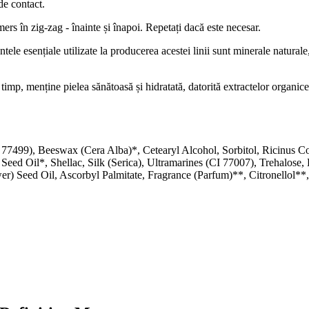
de contact.
 mers în zig-zag - înainte și înapoi. Repetați dacă este necesar.
le esențiale utilizate la producerea acestei linii sunt minerale naturale,
timp, menține pielea sănătoasă și hidratată, datorită extractelor organice d
77499), Beeswax (Cera Alba)*, Cetearyl Alcohol, Sorbitol, Ricinus Co
 Seed Oil*, Shellac, Silk (Serica), Ultramarines (CI 77007), Trehalo
 Seed Oil, Ascorbyl Palmitate, Fragrance (Parfum)**, Citronellol**,