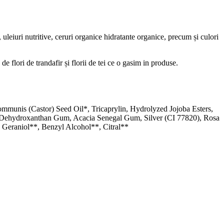
 uleiuri nutritive, ceruri organice hidratante organice, precum și culori
e flori de trandafir și florii de tei ce o gasim in produse.
mmunis (Castor) Seed Oil*, Tricaprylin, Hydrolyzed Jojoba Esters,
se, Dehydroxanthan Gum, Acacia Senegal Gum, Silver (CI 77820), Rosa
 Geraniol**, Benzyl Alcohol**, Citral**