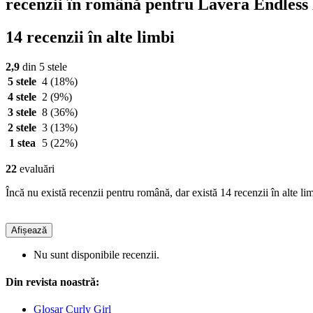
recenzii în română pentru Lavera Endless
14 recenzii în alte limbi
2,9
din 5 stele
5 stele
4
(18%)
4 stele
2
(9%)
3 stele
8
(36%)
2 stele
3
(13%)
1 stea
5
(22%)
22
evaluări
Încă nu există recenzii pentru română, dar există 14 recenzii în alte lim
Afișează
Nu sunt disponibile recenzii.
Din revista noastră:
Glosar Curly Girl