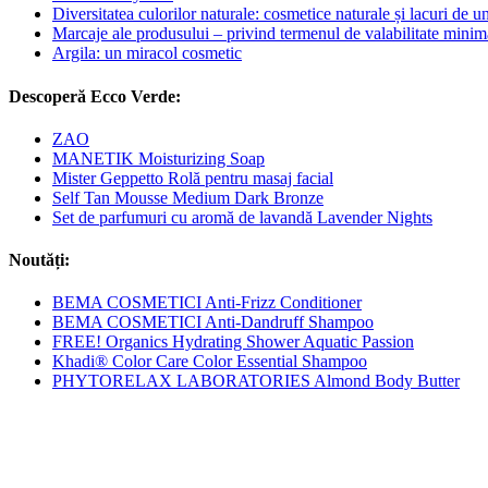
Diversitatea culorilor naturale: cosmetice naturale și lacuri de u
Marcaje ale produsului – privind termenul de valabilitate minim
Argila: un miracol cosmetic
Descoperă Ecco Verde:
ZAO
MANETIK Moisturizing Soap
Mister Geppetto Rolă pentru masaj facial
Self Tan Mousse Medium Dark Bronze
Set de parfumuri cu aromă de lavandă Lavender Nights
Noutăți:
BEMA COSMETICI Anti-Frizz Conditioner
BEMA COSMETICI Anti-Dandruff Shampoo
FREE! Organics Hydrating Shower Aquatic Passion
Khadi® Color Care Color Essential Shampoo
PHYTORELAX LABORATORIES Almond Body Butter