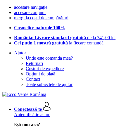
accesare navigație
accesare conținut
mergi la coșul de cumpărături
Cosmetice naturale 100%
România: Livrare standard gratuită
de la 341,00 lei
Cel puțin 1 mostră gratuită
la fiecare comandă
Ajutor
Unde este comanda mea?
Returnări
Costuri de expediere
Opțiuni de plată
Contact
Toate subiectele de ajutor
Conectează-te
Autentifică-te acum
Ești
nou aici?