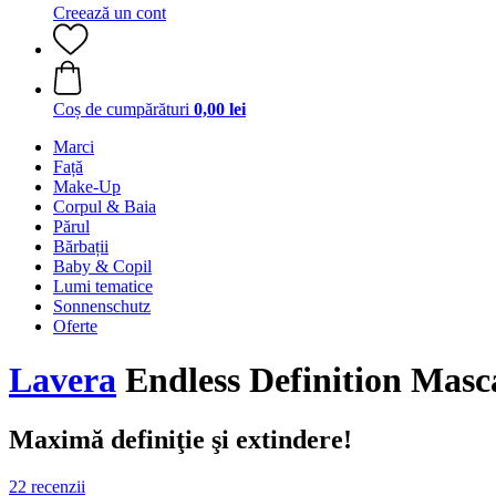
Creează un cont
Coș de cumpărături
0,00 lei
Marci
Față
Make-Up
Corpul & Baia
Părul
Bărbații
Baby & Copil
Lumi tematice
Sonnenschutz
Oferte
Lavera
Endless Definition Masc
Maximă definiţie şi extindere!
22 recenzii