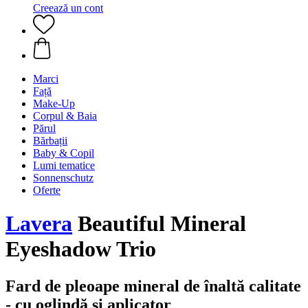
Creează un cont
Marci
Față
Make-Up
Corpul & Baia
Părul
Bărbații
Baby & Copil
Lumi tematice
Sonnenschutz
Oferte
Lavera
Beautiful Mineral
Eyeshadow Trio
Fard de pleoape mineral de înaltă calitate
- cu oglindă si aplicator