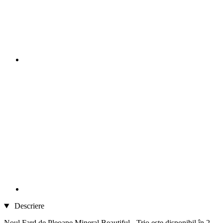
Descriere
Noul Fard de Pleoape Mineral Beautiful - Trio este disponibil în 2