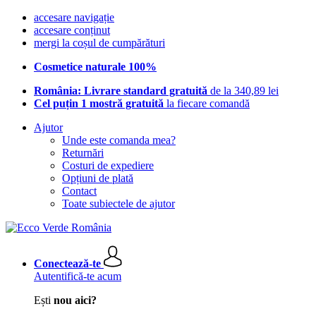
accesare navigație
accesare conținut
mergi la coșul de cumpărături
Cosmetice naturale 100%
România: Livrare standard gratuită
de la 340,89 lei
Cel puțin 1 mostră gratuită
la fiecare comandă
Ajutor
Unde este comanda mea?
Returnări
Costuri de expediere
Opțiuni de plată
Contact
Toate subiectele de ajutor
Conectează-te
Autentifică-te acum
Ești
nou aici?