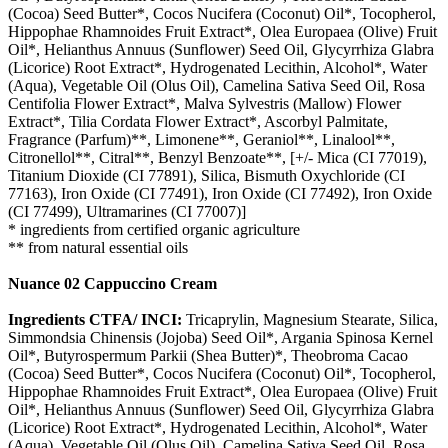
(Cocoa) Seed Butter*, Cocos Nucifera (Coconut) Oil*, Tocopherol,
Hippophae Rhamnoides Fruit Extract*, Olea Europaea (Olive) Fruit
Oil*, Helianthus Annuus (Sunflower) Seed Oil, Glycyrrhiza Glabra
(Licorice) Root Extract*, Hydrogenated Lecithin, Alcohol*, Water
(Aqua), Vegetable Oil (Olus Oil), Camelina Sativa Seed Oil, Rosa
Centifolia Flower Extract*, Malva Sylvestris (Mallow) Flower
Extract*, Tilia Cordata Flower Extract*, Ascorbyl Palmitate,
Fragrance (Parfum)**, Limonene**, Geraniol**, Linalool**,
Citronellol**, Citral**, Benzyl Benzoate**, [+/- Mica (CI 77019),
Titanium Dioxide (CI 77891), Silica, Bismuth Oxychloride (CI
77163), Iron Oxide (CI 77491), Iron Oxide (CI 77492), Iron Oxide
(CI 77499), Ultramarines (CI 77007)]
* ingredients from certified organic agriculture
** from natural essential oils
Nuance 02 Cappuccino Cream
Ingredients CTFA/ INCI:
Tricaprylin, Magnesium Stearate, Silica,
Simmondsia Chinensis (Jojoba) Seed Oil*, Argania Spinosa Kernel
Oil*, Butyrospermum Parkii (Shea Butter)*, Theobroma Cacao
(Cocoa) Seed Butter*, Cocos Nucifera (Coconut) Oil*, Tocopherol,
Hippophae Rhamnoides Fruit Extract*, Olea Europaea (Olive) Fruit
Oil*, Helianthus Annuus (Sunflower) Seed Oil, Glycyrrhiza Glabra
(Licorice) Root Extract*, Hydrogenated Lecithin, Alcohol*, Water
(Aqua), Vegetable Oil (Olus Oil), Camelina Sativa Seed Oil, Rosa