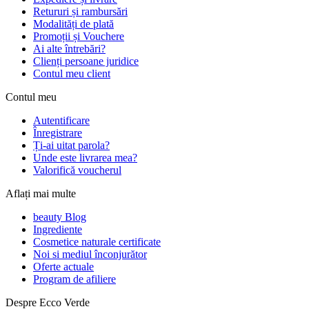
Retururi și rambursări
Modalități de plată
Promoții și Vouchere
Ai alte întrebări?
Clienți persoane juridice
Contul meu client
Contul meu
Autentificare
Înregistrare
Ți-ai uitat parola?
Unde este livrarea mea?
Valorifică voucherul
Aflați mai multe
beauty Blog
Ingrediente
Cosmetice naturale certificate
Noi si mediul înconjurător
Oferte actuale
Program de afiliere
Despre Ecco Verde