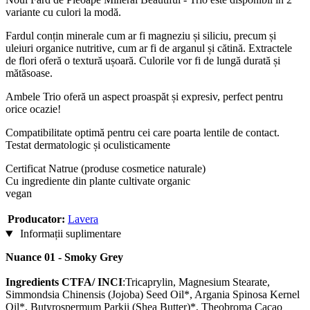
variante cu culori la modă.
Fardul conțin minerale cum ar fi magneziu și siliciu, precum și
uleiuri organice nutritive, cum ar fi de arganul și cătină. Extractele
de flori oferă o textură ușoară. Culorile vor fi de lungă durată și
mătăsoase.
Ambele Trio oferă un aspect proaspăt și expresiv, perfect pentru
orice ocazie!
Compatibilitate optimă pentru cei care poarta lentile de contact.
Testat dermatologic și oculisticamente
Certificat Natrue (produse cosmetice naturale)
Cu ingrediente din plante cultivate organic
vegan
Producator:
Lavera
Informații suplimentare
Nuance 01 - Smoky Grey
Ingredients CTFA/ INCI
:Tricaprylin, Magnesium Stearate,
Simmondsia Chinensis (Jojoba) Seed Oil*, Argania Spinosa Kernel
Oil*, Butyrospermum Parkii (Shea Butter)*, Theobroma Cacao