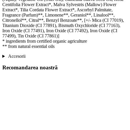
Centifolia Flower Extract*, Malva Sylvestris (Mallow) Flower
Extract*, Tilia Cordata Flower Extract*, Ascorbyl Palmitate,
Fragrance (Parfum)**, Limonene**, Geraniol**, Linalool**,
Citronellol**, Citral**, Benzyl Benzoate**, [+/- Mica (CI 77019),
Titanium Dioxide (CI 77891), Bismuth Oxychloride (CI 77163),
Iron Oxide (CI 77491), Iron Oxide (CI 77492), Iron Oxide (CI
77499), Tin Oxide (CI 77861)]
* ingredients from certified organic agriculture
** from natural essential oils
Accesorii
Recomandarea noastră