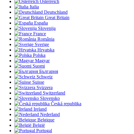
Österreich
Italia
Deutschland
Great Britain
España
Slovenija
France
România
Sverige
Hrvatska
Polska
Magyar
Suomi
България
Schweiz
Suisse
Svizzera
Switzerland
Slovensko
Česká republika
Ireland
Nederland
Belgique
België
Portugal