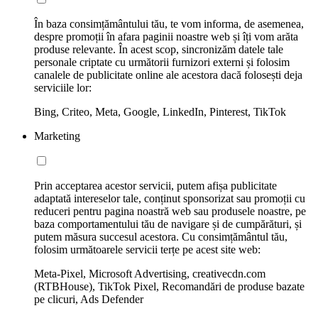
În baza consimțământului tău, te vom informa, de asemenea,
despre promoții în afara paginii noastre web și îți vom arăta
produse relevante. În acest scop, sincronizăm datele tale
personale criptate cu următorii furnizori externi și folosim
canalele de publicitate online ale acestora dacă folosești deja
serviciile lor:
Bing, Criteo, Meta, Google, LinkedIn, Pinterest, TikTok
Marketing
Prin acceptarea acestor servicii, putem afișa publicitate
adaptată intereselor tale, conținut sponsorizat sau promoții cu
reduceri pentru pagina noastră web sau produsele noastre, pe
baza comportamentului tău de navigare și de cumpărături, și
putem măsura succesul acestora. Cu consimțământul tău,
folosim următoarele servicii terțe pe acest site web:
Meta-Pixel, Microsoft Advertising, creativecdn.com
(RTBHouse), TikTok Pixel, Recomandări de produse bazate
pe clicuri, Ads Defender