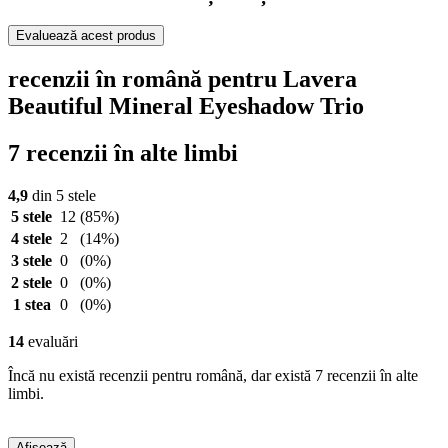
Evaluează acest produs
recenzii în română pentru Lavera
Beautiful Mineral Eyeshadow Trio
7 recenzii în alte limbi
4,9
din 5 stele
5 stele
12
(85%)
4 stele
2
(14%)
3 stele
0
(0%)
2 stele
0
(0%)
1 stea
0
(0%)
14
evaluări
Încă nu există recenzii pentru română, dar există 7 recenzii în alte
limbi.
Afișează