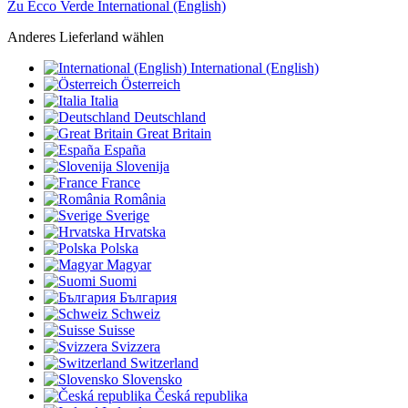
Zu Ecco Verde International (English)
Anderes Lieferland wählen
International (English)
Österreich
Italia
Deutschland
Great Britain
España
Slovenija
France
România
Sverige
Hrvatska
Polska
Magyar
Suomi
България
Schweiz
Suisse
Svizzera
Switzerland
Slovensko
Česká republika