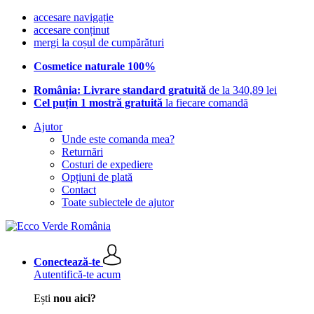
accesare navigație
accesare conținut
mergi la coșul de cumpărături
Cosmetice naturale 100%
România: Livrare standard gratuită
de la 340,89 lei
Cel puțin 1 mostră gratuită
la fiecare comandă
Ajutor
Unde este comanda mea?
Returnări
Costuri de expediere
Opțiuni de plată
Contact
Toate subiectele de ajutor
Conectează-te
Autentifică-te acum
Ești
nou aici?