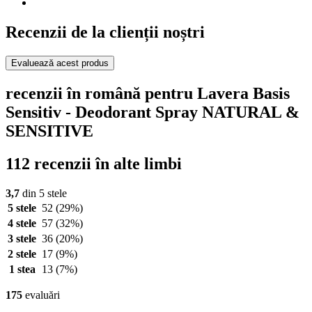
Recenzii de la clienții noștri
Evaluează acest produs
recenzii în română pentru Lavera Basis
Sensitiv - Deodorant Spray NATURAL &
SENSITIVE
112 recenzii în alte limbi
3,7
din 5 stele
5 stele
52
(29%)
4 stele
57
(32%)
3 stele
36
(20%)
2 stele
17
(9%)
1 stea
13
(7%)
175
evaluări