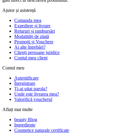
găsi direct în descrierea produsului.
Ajutor și asistență
Comanda mea
Expediere și livrare
Retururi și rambursări
Modalități de plată
Promoții și Vouchere
Ai alte întrebări?
Clienți persoane juridice
Contul meu client
Contul meu
Autentificare
Înregistrare
Ți-ai uitat parola?
Unde este livrarea mea?
Valorifică voucherul
Aflați mai multe
beauty Blog
Ingrediente
Cosmetice naturale certificate