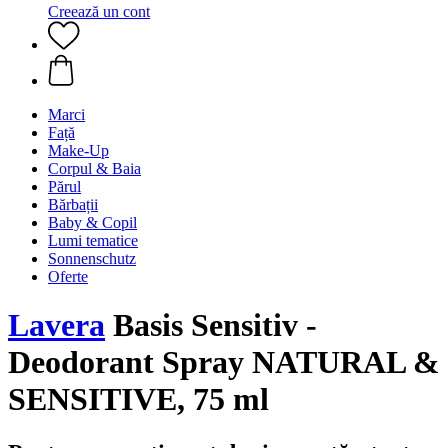
Creează un cont
Marci
Față
Make-Up
Corpul & Baia
Părul
Bărbații
Baby & Copil
Lumi tematice
Sonnenschutz
Oferte
Lavera
Basis Sensitiv -
Deodorant Spray NATURAL &
SENSITIVE, 75 ml