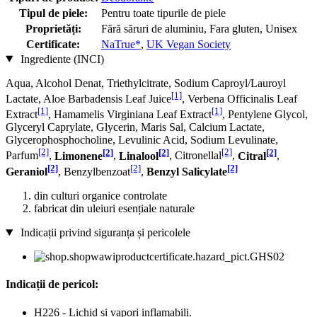
Tipul de piele:
Pentru toate tipurile de piele
Proprietăți:
Fără săruri de aluminiu, Fara gluten, Unisex
Certificate:
NaTrue*
,
UK Vegan Society
Ingrediente (INCI)
Aqua, Alcohol Denat, Triethylcitrate, Sodium Caproyl/Lauroyl
[1]
Lactate, Aloe Barbadensis Leaf Juice
, Verbena Officinalis Leaf
[1]
[1]
Extract
, Hamamelis Virginiana Leaf Extract
, Pentylene Glycol,
Glyceryl Caprylate, Glycerin, Maris Sal, Calcium Lactate,
Glycerophosphocholine, Levulinic Acid, Sodium Levulinate,
[2]
[2]
[2]
[2]
[2]
Parfum
,
Limonene
,
Linalool
, Citronellal
,
Citral
,
[2]
[2]
[2]
Geraniol
, Benzylbenzoat
,
Benzyl Salicylate
din culturi organice controlate
fabricat din uleiuri esențiale naturale
Indicații privind siguranța și pericolele
Indicații de pericol:
H226 - Lichid și vapori inflamabili.