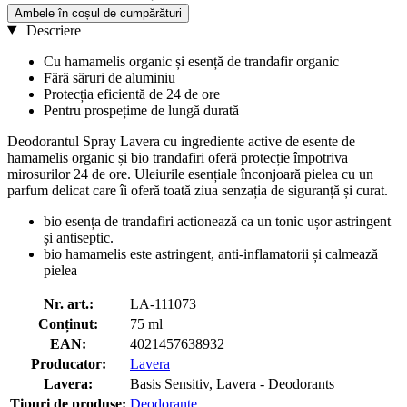
Ambele în coșul de cumpărături
Descriere
Cu hamamelis organic și esență de trandafir organic
Fără săruri de aluminiu
Protecția eficientă de 24 de ore
Pentru prospețime de lungă durată
Deodorantul Spray Lavera cu ingrediente active de esente de
hamamelis organic și bio trandafiri oferă protecție împotriva
mirosurilor 24 de ore. Uleiurile esențiale înconjoară pielea cu un
parfum delicat care îi oferă toată ziua senzația de siguranță și curat.
bio esența de trandafiri actionează ca un tonic ușor astringent
și antiseptic.
bio hamamelis este astringent, anti-inflamatorii și calmează
pielea
Nr. art.:
LA-111073
Conținut:
75 ml
EAN:
4021457638932
Producator:
Lavera
Lavera:
Basis Sensitiv, Lavera - Deodorants
Tipuri de produse:
Deodorante