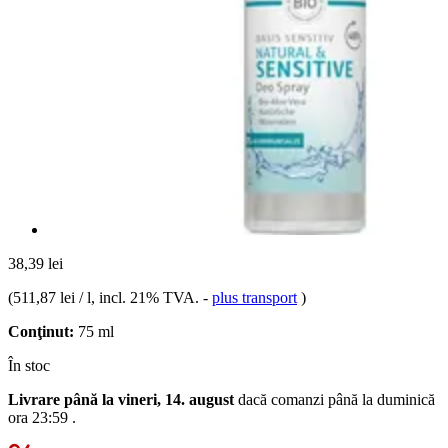
38,39 lei
(
511,87 lei / l
, incl. 21% TVA.
-
plus transport
)
Conţinut:
75 ml
În stoc
Livrare până la vineri, 14. august
dacă comanzi până la
duminică
ora 23:59
.