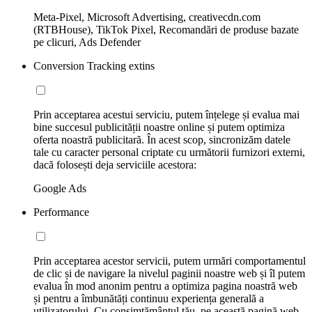
Meta-Pixel, Microsoft Advertising, creativecdn.com
(RTBHouse), TikTok Pixel, Recomandări de produse bazate
pe clicuri, Ads Defender
Conversion Tracking extins
Prin acceptarea acestui serviciu, putem înțelege și evalua mai
bine succesul publicității noastre online și putem optimiza
oferta noastră publicitară. În acest scop, sincronizăm datele
tale cu caracter personal criptate cu următorii furnizori externi,
dacă folosești deja serviciile acestora:
Google Ads
Performance
Prin acceptarea acestor servicii, putem urmări comportamentul
de clic și de navigare la nivelul paginii noastre web și îl putem
evalua în mod anonim pentru a optimiza pagina noastră web
și pentru a îmbunătăți continuu experiența generală a
utilizatorului. Cu consimțământul tău, pe această pagină web