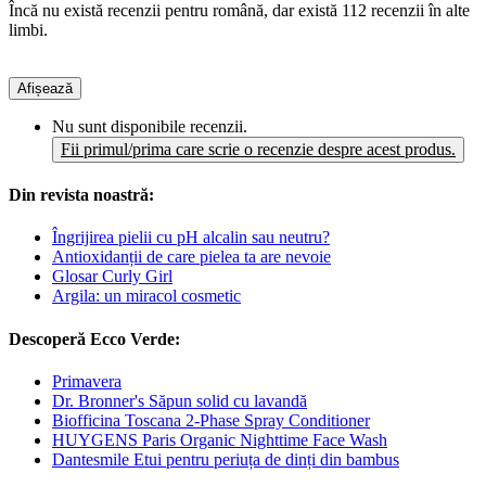
Încă nu există recenzii pentru română, dar există 112 recenzii în alte
limbi.
Afișează
Nu sunt disponibile recenzii.
Fii primul/prima care scrie o recenzie despre acest produs.
Din revista noastră:
Îngrijirea pielii cu pH alcalin sau neutru?
Antioxidanții de care pielea ta are nevoie
Glosar Curly Girl
Argila: un miracol cosmetic
Descoperă Ecco Verde:
Primavera
Dr. Bronner's Săpun solid cu lavandă
Biofficina Toscana 2-Phase Spray Conditioner
HUYGENS Paris Organic Nighttime Face Wash
Dantesmile Etui pentru periuța de dinți din bambus