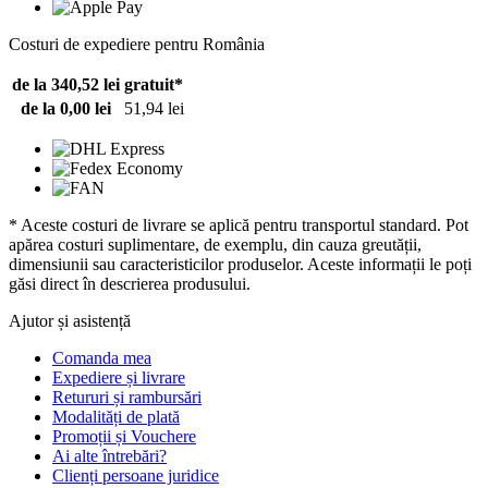
Costuri de expediere pentru România
de la 340,52 lei
gratuit*
de la 0,00 lei
51,94 lei
* Aceste costuri de livrare se aplică pentru transportul standard. Pot
apărea costuri suplimentare, de exemplu, din cauza greutății,
dimensiunii sau caracteristicilor produselor. Aceste informații le poți
găsi direct în descrierea produsului.
Ajutor și asistență
Comanda mea
Expediere și livrare
Retururi și rambursări
Modalități de plată
Promoții și Vouchere
Ai alte întrebări?
Clienți persoane juridice