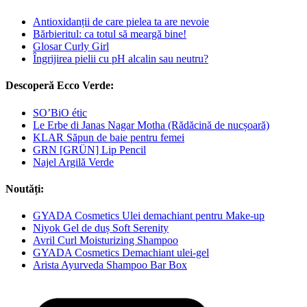
Antioxidanții de care pielea ta are nevoie
Bărbieritul: ca totul să meargă bine!
Glosar Curly Girl
Îngrijirea pielii cu pH alcalin sau neutru?
Descoperă Ecco Verde:
SO’BiO étic
Le Erbe di Janas Nagar Motha (Rădăcină de nucșoară)
KLAR Săpun de baie pentru femei
GRN [GRÜN] Lip Pencil
Najel Argilă Verde
Noutăți:
GYADA Cosmetics Ulei demachiant pentru Make-up
Niyok Gel de duș Soft Serenity
Avril Curl Moisturizing Shampoo
GYADA Cosmetics Demachiant ulei-gel
Arista Ayurveda Shampoo Bar Box