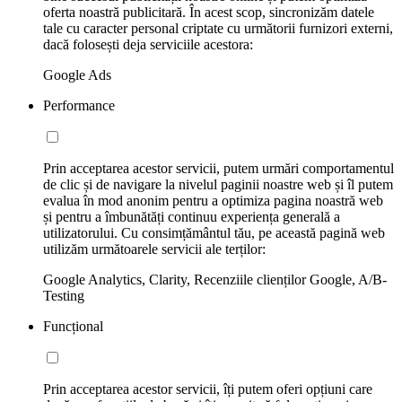
oferta noastră publicitară. În acest scop, sincronizăm datele
tale cu caracter personal criptate cu următorii furnizori externi,
dacă folosești deja serviciile acestora:
Google Ads
Performance
Prin acceptarea acestor servicii, putem urmări comportamentul
de clic și de navigare la nivelul paginii noastre web și îl putem
evalua în mod anonim pentru a optimiza pagina noastră web
și pentru a îmbunătăți continuu experiența generală a
utilizatorului. Cu consimțământul tău, pe această pagină web
utilizăm următoarele servicii ale terților:
Google Analytics, Clarity, Recenziile clienților Google, A/B-
Testing
Funcțional
Prin acceptarea acestor servicii, îți putem oferi opțiuni care