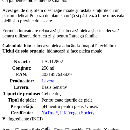
Cu galbenele bio si ulei de soia bio.
Acest gel de duș oferă o senzație moale și răsfață simțurile cu un
parfum delicat.Pe baza de plante, curăță și păstrează bine umezeala
pielii și o previne de uscare.
Formula inovatoare relaxează și calmează pielea și este adecvată
pentru utilizarea de zi cu zi și pentru întreaga familie.
Calendula bio:
calmeaza pielea aducând-o înapoi în echilibru
Uleiul de soia organic
: hidratează si face pielea moale
Nr. art.:
LA-112802
Conținut:
250 ml
EAN:
4021457648429
Producator:
Lavera
Lavera:
Basis Sensitiv
Tipuri de produse:
Gel de duş
Tipul de piele:
Pentru toate tipurile de piele
Proprietăți:
pH neutru pentru piele, Unisex
Certificate:
NaTrue*
,
UK Vegan Society
Ingrediente (INCI)
[1]
Aqua, Glycerin Soja Oil
, Coco Glucoside, Glycerin, Xanthan