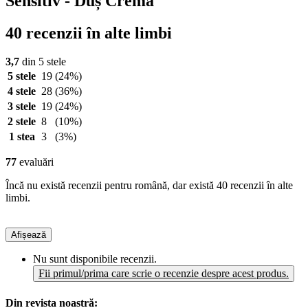
Sensitiv - Duș Cremă
40 recenzii în alte limbi
3,7
din 5 stele
5 stele
19
(24%)
4 stele
28
(36%)
3 stele
19
(24%)
2 stele
8
(10%)
1 stea
3
(3%)
77
evaluări
Încă nu există recenzii pentru română, dar există 40 recenzii în alte
limbi.
Afișează
Nu sunt disponibile recenzii.
Fii primul/prima care scrie o recenzie despre acest produs.
Din revista noastră: