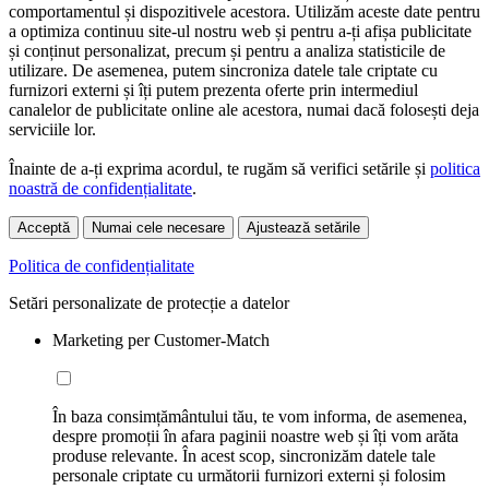
comportamentul și dispozitivele acestora. Utilizăm aceste date pentru
a optimiza continuu site-ul nostru web și pentru a-ți afișa publicitate
și conținut personalizat, precum și pentru a analiza statisticile de
utilizare. De asemenea, putem sincroniza datele tale criptate cu
furnizori externi și îți putem prezenta oferte prin intermediul
canalelor de publicitate online ale acestora, numai dacă folosești deja
serviciile lor.
Înainte de a-ți exprima acordul, te rugăm să verifici setările și
politica
noastră de confidențialitate
.
Acceptă
Numai cele necesare
Ajustează setările
Politica de confidențialitate
Setări personalizate de protecție a datelor
Marketing per Customer-Match
În baza consimțământului tău, te vom informa, de asemenea,
despre promoții în afara paginii noastre web și îți vom arăta
produse relevante. În acest scop, sincronizăm datele tale
personale criptate cu următorii furnizori externi și folosim