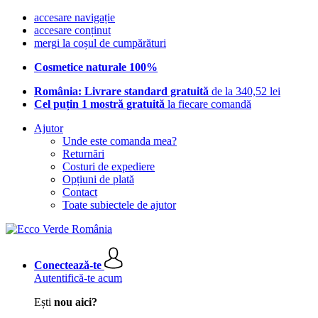
accesare navigație
accesare conținut
mergi la coșul de cumpărături
Cosmetice naturale 100%
România: Livrare standard gratuită
de la 340,52 lei
Cel puțin 1 mostră gratuită
la fiecare comandă
Ajutor
Unde este comanda mea?
Returnări
Costuri de expediere
Opțiuni de plată
Contact
Toate subiectele de ajutor
Conectează-te
Autentifică-te acum
Ești
nou aici?