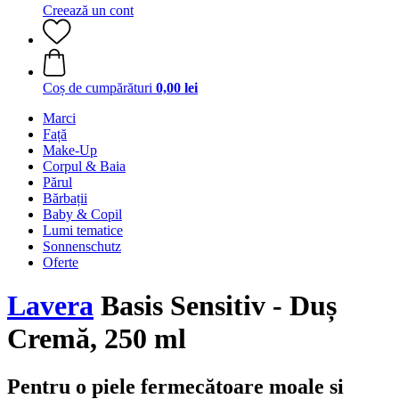
Creează un cont
Coș de cumpărături
0,00 lei
Marci
Față
Make-Up
Corpul & Baia
Părul
Bărbații
Baby & Copil
Lumi tematice
Sonnenschutz
Oferte
Lavera
Basis Sensitiv - Duș
Cremă, 250 ml
Pentru o piele fermecătoare moale si