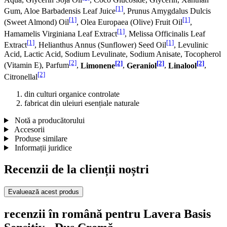
[1]
Gum, Aloe Barbadensis Leaf Juice
, Prunus Amygdalus Dulcis
[1]
[1]
(Sweet Almond) Oil
, Olea Europaea (Olive) Fruit Oil
,
[1]
Hamamelis Virginiana Leaf Extract
, Melissa Officinalis Leaf
[1]
[1]
Extract
, Helianthus Annus (Sunflower) Seed Oil
, Levulinic
Acid, Lactic Acid, Sodium Levulinate, Sodium Anisate, Tocopherol
[2]
[2]
[2]
[2]
(Vitamin E), Parfum
,
Limonene
,
Geraniol
,
Linalool
,
[2]
Citronellal
din culturi organice controlate
fabricat din uleiuri esențiale naturale
Notă a producătorului
Accesorii
Produse similare
Informații juridice
Recenzii de la clienții noștri
Evaluează acest produs
recenzii în română pentru Lavera Basis