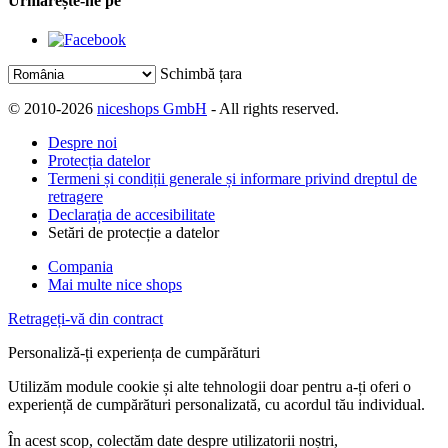
Urmărește-ne pe
Schimbă țara
© 2010-2026
niceshops GmbH
- All rights reserved.
Despre noi
Protecția datelor
Termeni și condiții generale și informare privind dreptul de
retragere
Declarația de accesibilitate
Setări de protecție a datelor
Compania
Mai multe nice shops
Retrageți-vă din contract
Personaliză-ți experiența de cumpărături
Utilizăm module cookie și alte tehnologii doar pentru a-ți oferi o
experiență de cumpărături personalizată, cu acordul tău individual.
În acest scop, colectăm date despre utilizatorii noștri,