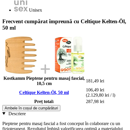
Unisex
Frecvent cumpărat împreună cu Celtique Kelten-Öl,
50 ml
Kostkamm Pieptene pentru masaj fascial,
181,49 lei
10,5 cm
106,49 lei
Celtique Kelten-Öl, 50 ml
(2.129,80 lei / l)
Preț total:
287,98 lei
Ambele în coșul de cumpărături
Descriere
Pieptene pentru masaj fascial a fost conceput în colaborare cu un
fizioterapeut. Rezultatul îmbină valorificarea optimă a materialului