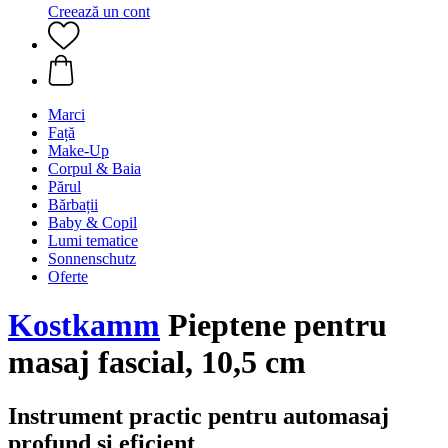
Creează un cont
Marci
Față
Make-Up
Corpul & Baia
Părul
Bărbații
Baby & Copil
Lumi tematice
Sonnenschutz
Oferte
Kostkamm
Pieptene pentru
masaj fascial, 10,5 cm
Instrument practic pentru automasaj
profund și eficient