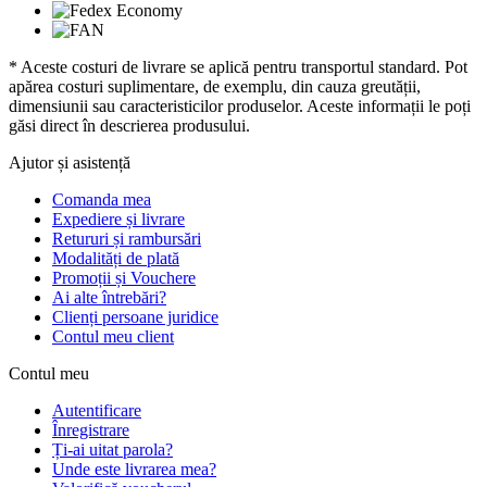
* Aceste costuri de livrare se aplică pentru transportul standard. Pot
apărea costuri suplimentare, de exemplu, din cauza greutății,
dimensiunii sau caracteristicilor produselor. Aceste informații le poți
găsi direct în descrierea produsului.
Ajutor și asistență
Comanda mea
Expediere și livrare
Retururi și rambursări
Modalități de plată
Promoții și Vouchere
Ai alte întrebări?
Clienți persoane juridice
Contul meu client
Contul meu
Autentificare
Înregistrare
Ți-ai uitat parola?
Unde este livrarea mea?