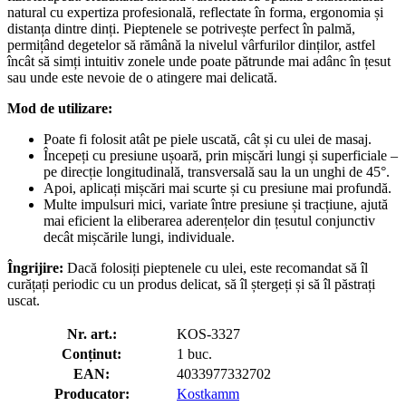
natural cu expertiza profesională, reflectate în forma, ergonomia și
distanța dintre dinți. Pieptenele se potrivește perfect în palmă,
permițând degetelor să rămână la nivelul vârfurilor dinților, astfel
încât să simți intuitiv zonele unde poate pătrunde mai adânc în țesut
sau unde este nevoie de o atingere mai delicată.
Mod de utilizare:
Poate fi folosit atât pe piele uscată, cât și cu ulei de masaj.
Începeți cu presiune ușoară, prin mișcări lungi și superficiale –
pe direcție longitudinală, transversală sau la un unghi de 45°.
Apoi, aplicați mișcări mai scurte și cu presiune mai profundă.
Multe impulsuri mici, variate între presiune și tracțiune, ajută
mai eficient la eliberarea aderențelor din țesutul conjunctiv
decât mișcările lungi, individuale.
Îngrijire:
Dacă folosiți pieptenele cu ulei, este recomandat să îl
curățați periodic cu un produs delicat, să îl ștergeți și să îl păstrați
uscat.
Nr. art.:
KOS-3327
Conținut:
1 buc.
EAN:
4033977332702
Producator:
Kostkamm