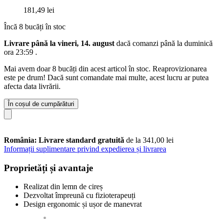
181,49 lei
Încă 8 bucăți în stoc
Livrare până la vineri, 14. august
dacă comanzi până la
duminică
ora 23:59
.
Mai avem doar 8 bucăți din acest articol în stoc. Reaprovizionarea
este pe drum! Dacă sunt comandate mai multe, acest lucru ar putea
afecta data livrării.
În coșul de cumpărături
România: Livrare standard gratuită
de la 341,00 lei
Informații suplimentare privind expedierea și livrarea
Proprietăți și avantaje
Realizat din lemn de cireș
Dezvoltat împreună cu fizioterapeuți
Design ergonomic și ușor de manevrat