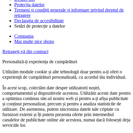
Protecția datelor
Termeni și condiții generale și informare privind dreptul de
retragere
Declarația de accesibilitate
Setări de protecție a datelor
Compania
Mai multe nice shops
Retrageți-vă din contract
Personaliză-ți experiența de cumpărături
Utilizăm module cookie și alte tehnologii doar pentru a-ți oferi o
experiență de cumpărături personalizată, cu acordul tău individual.
În acest scop, colectăm date despre utilizatorii noștri,
comportamentul și dispozitivele acestora. Utilizăm aceste date pentru
a optimiza continuu site-ul nostru web și pentru a-ți afișa publicitate
și conținut personalizat, precum și pentru a analiza statisticile de
utilizare. De asemenea, putem sincroniza datele tale criptate cu
furnizori externi și îți putem prezenta oferte prin intermediul
canalelor de publicitate online ale acestora, numai dacă folosești deja
serviciile lor.