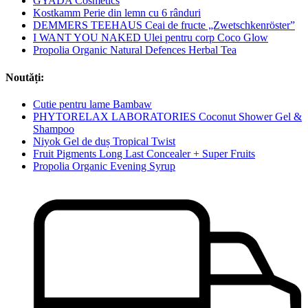
GYADA Cosmetics
Kostkamm Perie din lemn cu 6 rânduri
DEMMERS TEEHAUS Ceai de fructe „Zwetschkenröster”
I WANT YOU NAKED Ulei pentru corp Coco Glow
Propolia Organic Natural Defences Herbal Tea
Noutăți:
Cutie pentru lame Bambaw
PHYTORELAX LABORATORIES Coconut Shower Gel &
Shampoo
Niyok Gel de duș Tropical Twist
Fruit Pigments Long Last Concealer + Super Fruits
Propolia Organic Evening Syrup