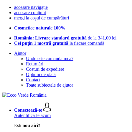
accesare navigație
accesare conținut
mergi la coșul de cumpărături
Cosmetice naturale 100%
România: Livrare standard gratuită
de la 341,00 lei
Cel puțin 1 mostră gratuită
la fiecare comandă
Ajutor
Unde este comanda mea?
Returnări
Costuri de expediere
Opțiuni de plată
Contact
Toate subiectele de ajutor
Conectează-te
Autentifică-te acum
Ești
nou aici?