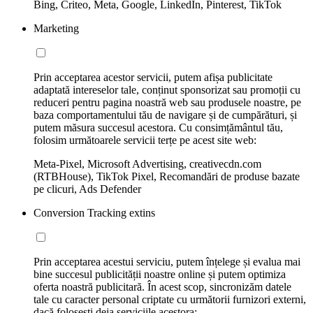
Bing, Criteo, Meta, Google, LinkedIn, Pinterest, TikTok
Marketing
Prin acceptarea acestor servicii, putem afișa publicitate
adaptată intereselor tale, conținut sponsorizat sau promoții cu
reduceri pentru pagina noastră web sau produsele noastre, pe
baza comportamentului tău de navigare și de cumpărături, și
putem măsura succesul acestora. Cu consimțământul tău,
folosim următoarele servicii terțe pe acest site web:
Meta-Pixel, Microsoft Advertising, creativecdn.com
(RTBHouse), TikTok Pixel, Recomandări de produse bazate
pe clicuri, Ads Defender
Conversion Tracking extins
Prin acceptarea acestui serviciu, putem înțelege și evalua mai
bine succesul publicității noastre online și putem optimiza
oferta noastră publicitară. În acest scop, sincronizăm datele
tale cu caracter personal criptate cu următorii furnizori externi,
dacă folosești deja serviciile acestora: