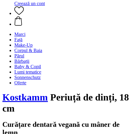
Creează un cont
Marci
Față
Make-Up
Corpul & Baia
Părul
Bărbații
Baby & Copil
Lumi tematice
Sonnenschutz
Oferte
Kostkamm
Periuță de dinți, 18
cm
Curățare dentară vegană cu mâner de
lemn