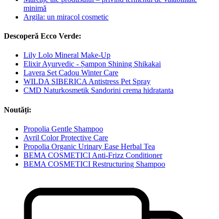
minimă
Argila: un miracol cosmetic
Descoperă Ecco Verde:
Lily Lolo Mineral Make-Up
Elixir Ayurvedic - Șampon Shining Shikakai
Lavera Set Cadou Winter Care
WILDA SIBERICA Antistress Pet Spray
CMD Naturkosmetik Sandorini crema hidratanta
Noutăți:
Propolia Gentle Shampoo
Avril Color Protective Care
Propolia Organic Urinary Ease Herbal Tea
BEMA COSMETICI Anti-Frizz Conditioner
BEMA COSMETICI Restructuring Shampoo