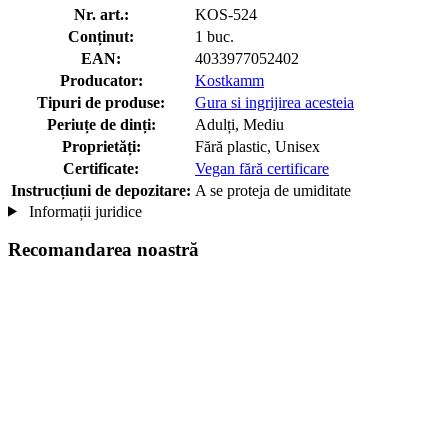
Nr. art.:
KOS-524
Conținut:
1 buc.
EAN:
4033977052402
Producator:
Kostkamm
Tipuri de produse:
Gura si ingrijirea acesteia
Periuțe de dinți:
Adulți, Mediu
Proprietăți:
Fără plastic, Unisex
Certificate:
Vegan fără certificare
Instrucțiuni de depozitare:
A se proteja de umiditate
Informații juridice
Recomandarea noastră