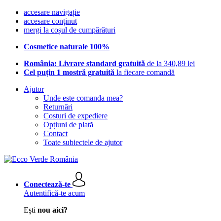
accesare navigație
accesare conținut
mergi la coșul de cumpărături
Cosmetice naturale 100%
România: Livrare standard gratuită
de la 340,89 lei
Cel puțin 1 mostră gratuită
la fiecare comandă
Ajutor
Unde este comanda mea?
Returnări
Costuri de expediere
Opțiuni de plată
Contact
Toate subiectele de ajutor
Conectează-te
Autentifică-te acum
Ești
nou aici?