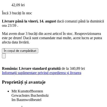
42,09 lei
Încă 3 bucăți în stoc
Livrare până la vineri, 14. august
dacă comanzi până la
duminică
ora 23:59
.
Mai avem doar 3 bucăți din acest articol în stoc. Reaprovizionarea
este pe drum! Dacă sunt comandate mai multe, acest lucru ar putea
afecta data livrării.
În coșul de cumpărături
România: Livrare standard gratuită
de la 340,89 lei
Informații suplimentare privind expedierea și livrarea
Proprietăți și avantaje
Mit Kunsttoffborsten
Gewachstes Buchenholz
Im Baumwollbeutel