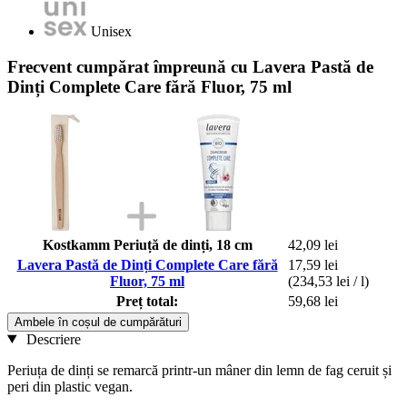
Unisex
Frecvent cumpărat împreună cu Lavera Pastă de
Dinți Complete Care fără Fluor, 75 ml
Kostkamm Periuță de dinți, 18 cm
42,09 lei
Lavera Pastă de Dinți Complete Care fără
17,59 lei
Fluor, 75 ml
(234,53 lei / l)
Preț total:
59,68 lei
Ambele în coșul de cumpărături
Descriere
Periuța de dinți se remarcă printr-un mâner din lemn de fag ceruit și
peri din plastic vegan.