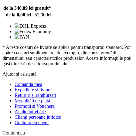
de la 340,89 lei
gratuit*
de la 0,00 lei
52,00 lei
* Aceste costuri de livrare se aplică pentru transportul standard. Pot
apărea costuri suplimentare, de exemplu, din cauza greutății,
dimensiunii sau caracteristicilor produselor. Aceste informații le poți
găsi direct în descrierea produsului.
Ajutor și asistență
Comanda mea
Expediere și livrare
Retururi și rambursări
Modalități de plată
Promoții și Vouchere
Ai alte întrebări?
Clienți persoane juridice
Contul meu client
Contul meu