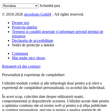
Schimbă țara
© 2010-2026
niceshops GmbH
- All rights reserved.
Despre noi
Protecția datelor
Termeni și condiții generale și informare privind dreptul de
retragere
Declarația de accesibilitate
Setări de protecție a datelor
Compania
Mai multe nice shops
Retrageți-vă din contract
Personaliză-ți experiența de cumpărături
Utilizăm module cookie și alte tehnologii doar pentru a-ți oferi o
experiență de cumpărături personalizată, cu acordul tău individual.
În acest scop, colectăm date despre utilizatorii noștri,
comportamentul și dispozitivele acestora. Utilizăm aceste date pentru
a optimiza continuu site-ul nostru web și pentru a-ți afișa publicitate
și conținut personalizat, precum și pentru a analiza statisticile de