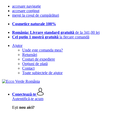
accesare navigație
accesare conținut
mergi la coșul de cumpărături
Cosmetice naturale 100%
România: Livrare standard gratuită
de la 341,00 lei
Cel puțin 1 mostră gratuită
la fiecare comandă
Ajutor
Unde este comanda mea?
Returnări
Costuri de expediere
Opțiuni de plată
Contact
Toate subiectele de ajutor
Conectează-te
Autentifică-te acum
Ești
nou aici?