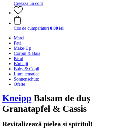
Creează un cont
Coș de cumpărături
0,00 lei
Marci
Față
Make-Up
Corpul & Baia
Părul
Bărbații
Baby & Copil
Lumi tematice
Sonnenschutz
Oferte
Kneipp
Balsam de duș
Granatapfel & Cassis
Revitalizează pielea si spiritul!