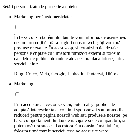
Setări personalizate de protecție a datelor
Marketing per Customer-Match
În baza consimțământului tău, te vom informa, de asemenea,
despre promoții în afara paginii noastre web și îți vom arăta
produse relevante. În acest scop, sincronizăm datele tale
personale criptate cu următorii furnizori externi și folosim
canalele de publicitate online ale acestora dacă folosești deja
serviciile lor:
Bing, Criteo, Meta, Google, LinkedIn, Pinterest, TikTok
Marketing
Prin acceptarea acestor servicii, putem afișa publicitate
adaptată intereselor tale, conținut sponsorizat sau promoții cu
reduceri pentru pagina noastră web sau produsele noastre, pe
baza comportamentului tău de navigare și de cumpărături, și
putem măsura succesul acestora. Cu consimțământul tău,
folosim următoarele servicii terțe pe acest site web: