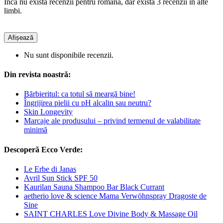
Încă nu există recenzii pentru română, dar există 3 recenzii în alte
limbi.
Afișează
Nu sunt disponibile recenzii.
Din revista noastră:
Bărbieritul: ca totul să meargă bine!
Îngrijirea pielii cu pH alcalin sau neutru?
Skin Longevity
Marcaje ale produsului – privind termenul de valabilitate
minimă
Descoperă Ecco Verde:
Le Erbe di Janas
Avril Sun Stick SPF 50
Kaurilan Sauna Shampoo Bar Black Currant
aetherio love & science Mama Verwöhnspray Dragoste de
Sine
SAINT CHARLES Love Divine Body & Massage Oil