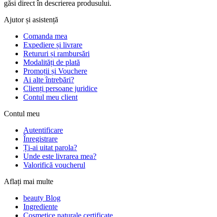
găsi direct în descrierea produsului.
Ajutor și asistență
Comanda mea
Expediere și livrare
Retururi și rambursări
Modalități de plată
Promoții și Vouchere
Ai alte întrebări?
Clienți persoane juridice
Contul meu client
Contul meu
Autentificare
Înregistrare
Ți-ai uitat parola?
Unde este livrarea mea?
Valorifică voucherul
Aflați mai multe
beauty Blog
Ingrediente
Cosmetice naturale certificate