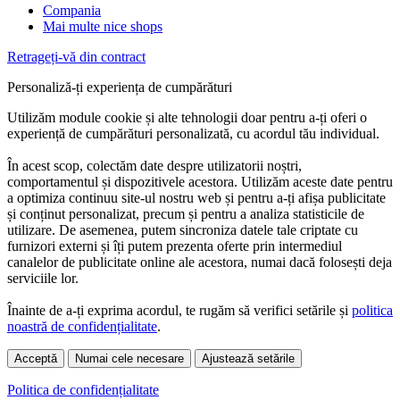
Compania
Mai multe nice shops
Retrageți-vă din contract
Personaliză-ți experiența de cumpărături
Utilizăm module cookie și alte tehnologii doar pentru a-ți oferi o
experiență de cumpărături personalizată, cu acordul tău individual.
În acest scop, colectăm date despre utilizatorii noștri,
comportamentul și dispozitivele acestora. Utilizăm aceste date pentru
a optimiza continuu site-ul nostru web și pentru a-ți afișa publicitate
și conținut personalizat, precum și pentru a analiza statisticile de
utilizare. De asemenea, putem sincroniza datele tale criptate cu
furnizori externi și îți putem prezenta oferte prin intermediul
canalelor de publicitate online ale acestora, numai dacă folosești deja
serviciile lor.
Înainte de a-ți exprima acordul, te rugăm să verifici setările și
politica
noastră de confidențialitate
.
Acceptă
Numai cele necesare
Ajustează setările
Politica de confidențialitate