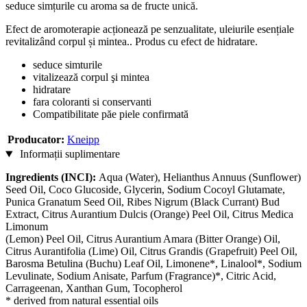
seduce simțurile cu aroma sa de fructe unică.
Efect de aromoterapie acționează pe senzualitate, uleiurile esențiale
revitalizând corpul și mintea.. Produs cu efect de hidratare.
seduce simturile
vitalizează corpul şi mintea
hidratare
fara coloranti si conservanti
Compatibilitate păe piele confirmată
Producator:
Kneipp
Informații suplimentare
Ingredients (INCI):
Aqua (Water), Helianthus Annuus (Sunflower)
Seed Oil, Coco Glucoside, Glycerin, Sodium Cocoyl Glutamate,
Punica Granatum Seed Oil, Ribes Nigrum (Black Currant) Bud
Extract, Citrus Aurantium Dulcis (Orange) Peel Oil, Citrus Medica
Limonum
(Lemon) Peel Oil, Citrus Aurantium Amara (Bitter Orange) Oil,
Citrus Aurantifolia (Lime) Oil, Citrus Grandis (Grapefruit) Peel Oil,
Barosma Betulina (Buchu) Leaf Oil, Limonene*, Linalool*, Sodium
Levulinate, Sodium Anisate, Parfum (Fragrance)*, Citric Acid,
Carrageenan, Xanthan Gum, Tocopherol
* derived from natural essential oils