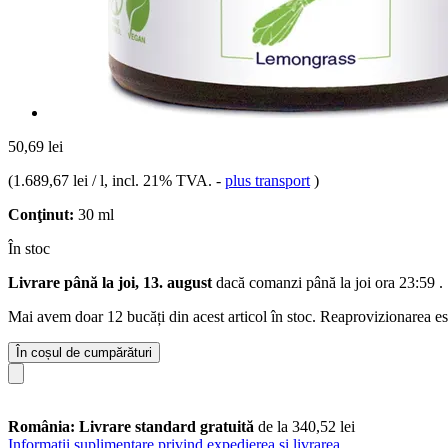
50,69 lei
(
1.689,67 lei / l
, incl. 21% TVA.
-
plus transport
)
Conţinut:
30 ml
În stoc
Livrare până la joi, 13. august
dacă comanzi până la
joi ora 23:59
.
Mai avem doar 12 bucăți din acest articol în stoc. Reaprovizionarea es
În coșul de cumpărături
România: Livrare standard gratuită
de la 340,52 lei
Informații suplimentare privind expedierea și livrarea