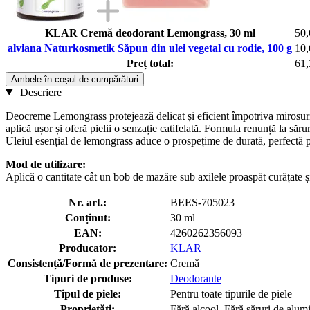
KLAR Cremă deodorant Lemongrass, 30 ml
50,
alviana Naturkosmetik Săpun din ulei vegetal cu rodie, 100 g
10,
Preț total:
61,
Ambele în coșul de cumpărături
Descriere
Deocreme Lemongrass protejează delicat și eficient împotriva mirosurilo
aplică ușor și oferă pielii o senzație catifelată. Formula renunță la săr
Uleiul esențial de lemongrass aduce o prospețime de durată, perfectă pe
Mod de utilizare:
Aplică o cantitate cât un bob de mazăre sub axilele proaspăt curățate 
Nr. art.:
BEES-705023
Conținut:
30 ml
EAN:
4260262356093
Producator:
KLAR
Consistență/Formă de prezentare:
Cremă
Tipuri de produse:
Deodorante
Tipul de piele:
Pentru toate tipurile de piele
Proprietăți:
Fără alcool, Fără săruri de alum