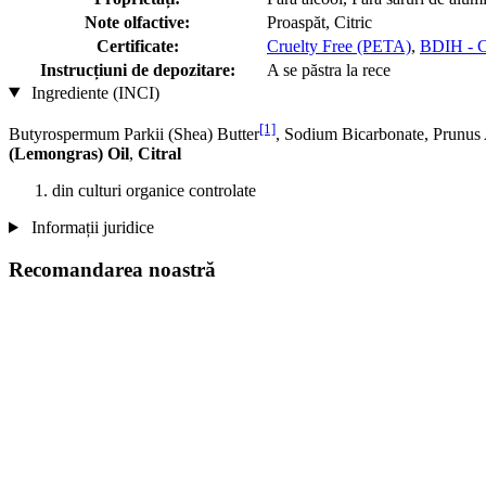
Note olfactive:
Proaspăt, Citric
Certificate:
Cruelty Free (PETA)
,
BDIH - C
Instrucțiuni de depozitare:
A se păstra la rece
Ingrediente (INCI)
[1]
Butyrospermum Parkii (Shea) Butter
, Sodium Bicarbonate, Prunus
(Lemongras) Oil
,
Citral
din culturi organice controlate
Informații juridice
Recomandarea noastră