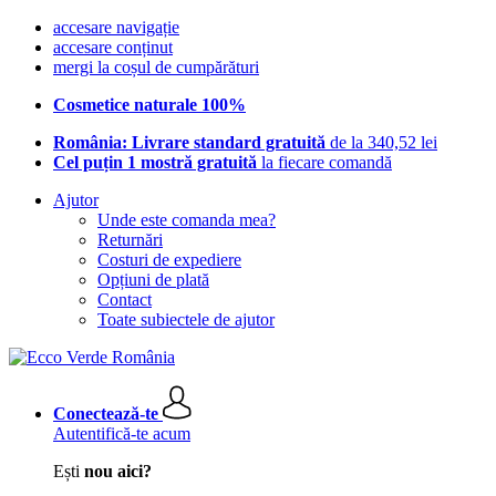
accesare navigație
accesare conținut
mergi la coșul de cumpărături
Cosmetice naturale 100%
România: Livrare standard gratuită
de la 340,52 lei
Cel puțin 1 mostră gratuită
la fiecare comandă
Ajutor
Unde este comanda mea?
Returnări
Costuri de expediere
Opțiuni de plată
Contact
Toate subiectele de ajutor
Conectează-te
Autentifică-te acum
Ești
nou aici?