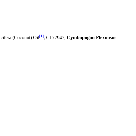
[1]
cifera (Coconut) Oil
, CI 77947,
Cymbopogon Flexuosus