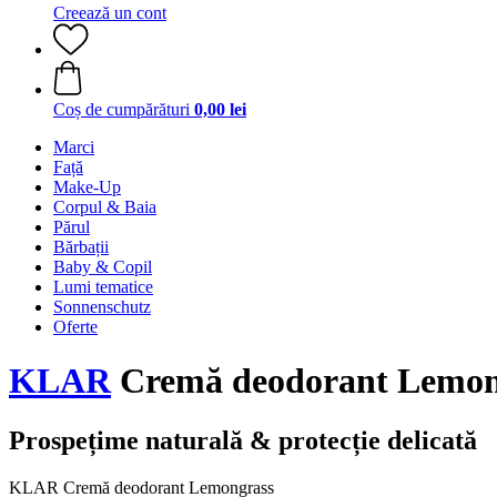
Creează un cont
Coș de cumpărături
0,00 lei
Marci
Față
Make-Up
Corpul & Baia
Părul
Bărbații
Baby & Copil
Lumi tematice
Sonnenschutz
Oferte
KLAR
Cremă deodorant Lemong
Prospețime naturală & protecție delicată
KLAR Cremă deodorant Lemongrass