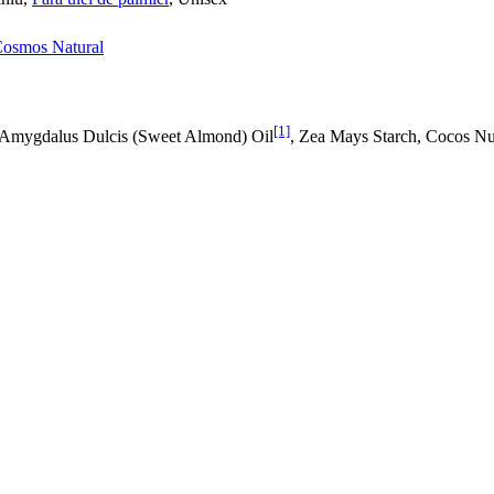
osmos Natural
[1]
 Amygdalus Dulcis (Sweet Almond) Oil
, Zea Mays Starch, Cocos Nu