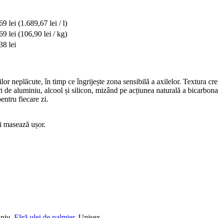
69 lei
(1.689,67 lei / l)
69 lei
(106,90 lei / kg)
38 lei
r neplăcute, în timp ce îngrijește zona sensibilă a axilelor. Textura cre
uri de aluminiu, alcool și silicon, mizând pe acțiunea naturală a bicarbona
ntru fiecare zi.
și masează ușor.
iniu,
Fără ulei de palmier
, Unisex