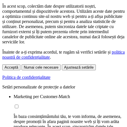
În acest scop, colectăm date despre utilizatorii noștri,
comportamentul și dispozitivele acestora. Utilizăm aceste date pentru
a optimiza continuu site-ul nostru web și pentru a-ți afișa publicitate
și conținut personalizat, precum și pentru a analiza statisticile de
utilizare. De asemenea, putem sincroniza datele tale criptate cu
furnizori externi și îți putem prezenta oferte prin intermediul
canalelor de publicitate online ale acestora, numai dacă folosești deja
serviciile lor.
Înainte de a-ți exprima acordul, te rugăm să verifici setările și
politica
noastră de confidențialitate
.
Acceptă
Numai cele necesare
Ajustează setările
Politica de confidențialitate
Setări personalizate de protecție a datelor
Marketing per Customer-Match
În baza consimțământului tău, te vom informa, de asemenea,
despre promoții în afara paginii noastre web și îți vom arăta
produse relevante. În acest scop, sincronizăm datele tale