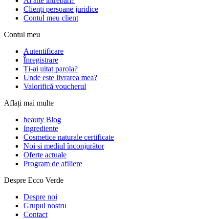
Ai alte întrebări?
Clienți persoane juridice
Contul meu client
Contul meu
Autentificare
Înregistrare
Ți-ai uitat parola?
Unde este livrarea mea?
Valorifică voucherul
Aflați mai multe
beauty Blog
Ingrediente
Cosmetice naturale certificate
Noi si mediul înconjurător
Oferte actuale
Program de afiliere
Despre Ecco Verde
Despre noi
Grupul nostru
Contact