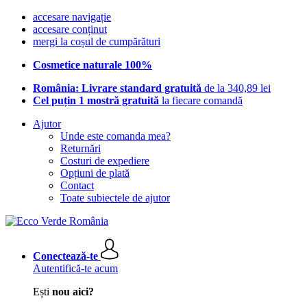
accesare navigație
accesare conținut
mergi la coșul de cumpărături
Cosmetice naturale 100%
România: Livrare standard gratuită
de la 340,89 lei
Cel puțin 1 mostră gratuită
la fiecare comandă
Ajutor
Unde este comanda mea?
Returnări
Costuri de expediere
Opțiuni de plată
Contact
Toate subiectele de ajutor
Conectează-te
Autentifică-te acum
Ești
nou aici?