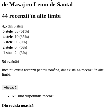
de Masaj cu Lemn de Santal
44 recenzii în alte limbi
4,5
din 5 stele
5 stele
33
(61%)
4 stele
19
(35%)
3 stele
0
(0%)
2 stele
0
(0%)
1 stea
2
(3%)
54
evaluări
Încă nu există recenzii pentru română, dar există 44 recenzii în alte
limbi.
Afișează
Nu sunt disponibile recenzii.
Din revista noastră: