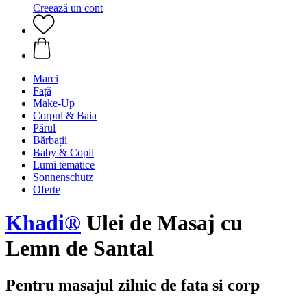
Creează un cont
Marci
Față
Make-Up
Corpul & Baia
Părul
Bărbații
Baby & Copil
Lumi tematice
Sonnenschutz
Oferte
Khadi®
Ulei de Masaj cu
Lemn de Santal
Pentru masajul zilnic de fata si corp