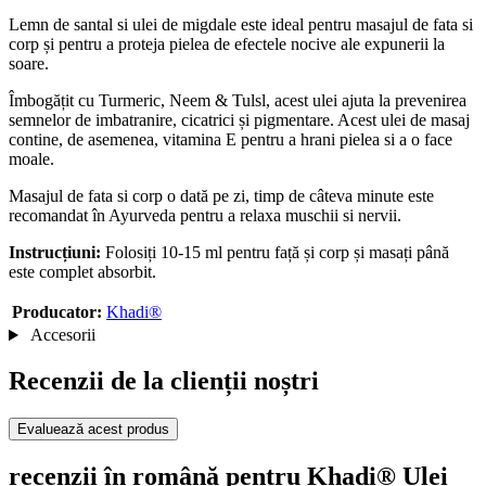
Lemn de santal si ulei de migdale este ideal pentru masajul de fata si
corp și pentru a proteja pielea de efectele nocive ale expunerii la
soare.
Îmbogățit cu Turmeric, Neem & Tulsl, acest ulei ajuta la prevenirea
semnelor de imbatranire, cicatrici și pigmentare. Acest ulei de masaj
contine, de asemenea, vitamina E pentru a hrani pielea si a o face
moale.
Masajul de fata si corp o dată pe zi, timp de câteva minute este
recomandat în Ayurveda pentru a relaxa muschii si nervii.
Instrucțiuni:
Folosiți 10-15 ml pentru față și corp și masați până
este complet absorbit.
Producator:
Khadi®
Accesorii
Recenzii de la clienții noștri
Evaluează acest produs
recenzii în română pentru Khadi® Ulei