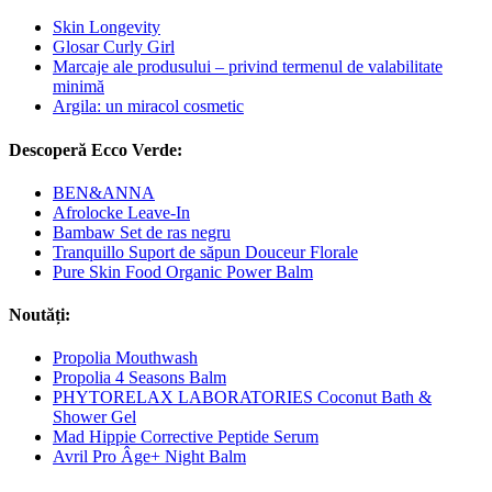
Skin Longevity
Glosar Curly Girl
Marcaje ale produsului – privind termenul de valabilitate
minimă
Argila: un miracol cosmetic
Descoperă Ecco Verde:
BEN&ANNA
Afrolocke Leave-In
Bambaw Set de ras negru
Tranquillo Suport de săpun Douceur Florale
Pure Skin Food Organic Power Balm
Noutăți:
Propolia Mouthwash
Propolia 4 Seasons Balm
PHYTORELAX LABORATORIES Coconut Bath &
Shower Gel
Mad Hippie Corrective Peptide Serum
Avril Pro Âge+ Night Balm