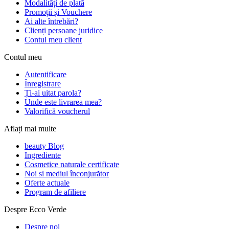
Modalități de plată
Promoții și Vouchere
Ai alte întrebări?
Clienți persoane juridice
Contul meu client
Contul meu
Autentificare
Înregistrare
Ți-ai uitat parola?
Unde este livrarea mea?
Valorifică voucherul
Aflați mai multe
beauty Blog
Ingrediente
Cosmetice naturale certificate
Noi si mediul înconjurător
Oferte actuale
Program de afiliere
Despre Ecco Verde
Despre noi