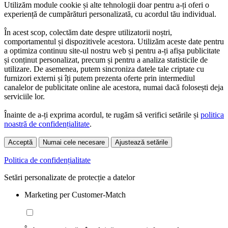
Utilizăm module cookie și alte tehnologii doar pentru a-ți oferi o
experiență de cumpărături personalizată, cu acordul tău individual.
În acest scop, colectăm date despre utilizatorii noștri,
comportamentul și dispozitivele acestora. Utilizăm aceste date pentru
a optimiza continuu site-ul nostru web și pentru a-ți afișa publicitate
și conținut personalizat, precum și pentru a analiza statisticile de
utilizare. De asemenea, putem sincroniza datele tale criptate cu
furnizori externi și îți putem prezenta oferte prin intermediul
canalelor de publicitate online ale acestora, numai dacă folosești deja
serviciile lor.
Înainte de a-ți exprima acordul, te rugăm să verifici setările și
politica
noastră de confidențialitate
.
Acceptă
Numai cele necesare
Ajustează setările
Politica de confidențialitate
Setări personalizate de protecție a datelor
Marketing per Customer-Match