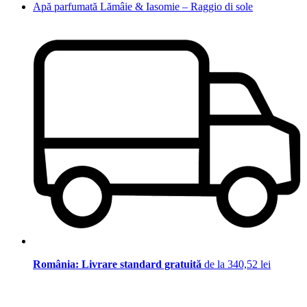
Apă parfumată Lămâie & Iasomie – Raggio di sole
România: Livrare standard gratuită
de la 340,52 lei