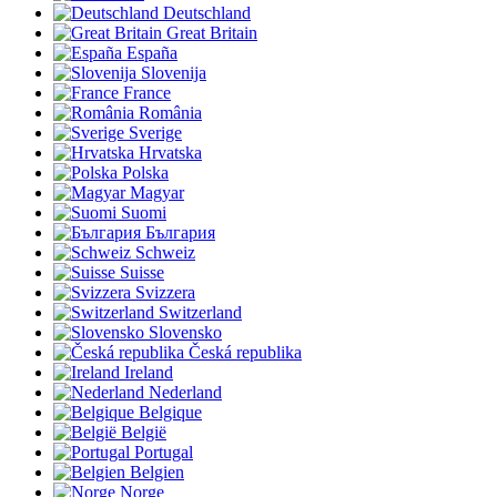
Deutschland
Great Britain
España
Slovenija
France
România
Sverige
Hrvatska
Polska
Magyar
Suomi
България
Schweiz
Suisse
Svizzera
Switzerland
Slovensko
Česká republika
Ireland
Nederland
Belgique
België
Portugal
Belgien
Norge