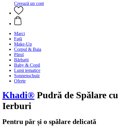
Creează un cont
Marci
Față
Make-Up
Corpul & Baia
Părul
Bărbații
Baby & Copil
Lumi tematice
Sonnenschutz
Oferte
Khadi®
Pudră de Spălare cu
Ierburi
Pentru păr și o spălare delicată