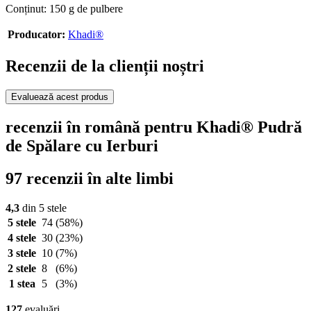
Conținut: 150 g de pulbere
Producator:
Khadi®
Recenzii de la clienții noștri
Evaluează acest produs
recenzii în română pentru Khadi® Pudră
de Spălare cu Ierburi
97 recenzii în alte limbi
4,3
din 5 stele
5 stele
74
(58%)
4 stele
30
(23%)
3 stele
10
(7%)
2 stele
8
(6%)
1 stea
5
(3%)
127
evaluări