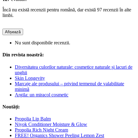
Încă nu există recenzii pentru română, dar există 97 recenzii în alte
limbi.
Afișează
Nu sunt disponibile recenzii.
Din revista noastră:
Diversitatea culorilor naturale: cosmetice naturale și lacuri de
unghii
Skin Longevity
Marcaje ale produsului – privind termenul de valabilitate
minimă
Argila: un miracol cosmetic
Noutăți:
Propolia Lip Balm
Niyok Conditioner Moisture & Glow
Propolia Rich Night Cream
FREE! Organics Shower Peeling Lemon Zest