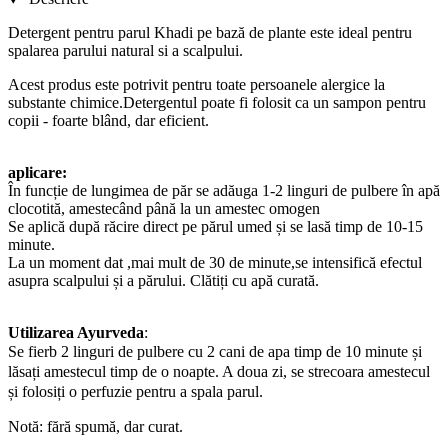
Detergent pentru parul Khadi pe bază de plante este ideal pentru
spalarea parului natural si a scalpului.
Acest produs este potrivit pentru toate persoanele alergice la
substante chimice.Detergentul poate fi folosit ca un sampon pentru
copii - foarte blând, dar eficient.
aplicare:
În funcție de lungimea de păr se adăuga 1-2 linguri de pulbere în apă
clocotită, amestecând până la un amestec omogen
Se aplică după răcire direct pe părul umed și se lasă timp de 10-15
minute.
La un moment dat ,mai mult de 30 de minute,se intensifică efectul
asupra scalpului și a părului. Clătiți cu apă curată.
Utilizarea Ayurveda
:
Se fierb 2 linguri de pulbere cu 2 cani de
apa timp de
10 minute și
lăsați amestecul timp de o noapte. A doua zi, se strecoara amestecul
și folosiți o perfuzie pentru a spala parul.
Notă: fără spumă, dar curat.