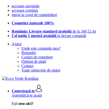
accesare navigație
accesare conținut
mergi la coșul de cumpărături
Cosmetice naturale 100%
România: Livrare standard gratuită
de la 340,52 lei
Cel puțin 1 mostră gratuită
la fiecare comandă
Ajutor
Unde este comanda mea?
Returnări
Costuri de expediere
Opțiuni de plată
Contact
Toate subiectele de ajutor
Conectează-te
Autentifică-te acum
Ești
nou aici?