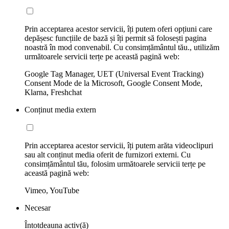
Prin acceptarea acestor servicii, îți putem oferi opțiuni care
depășesc funcțiile de bază și îți permit să folosești pagina
noastră în mod convenabil. Cu consimțământul tău., utilizăm
următoarele servicii terțe pe această pagină web:
Google Tag Manager, UET (Universal Event Tracking)
Consent Mode de la Microsoft, Google Consent Mode,
Klarna, Freshchat
Conținut media extern
Prin acceptarea acestor servicii, îți putem arăta videoclipuri
sau alt conținut media oferit de furnizori externi. Cu
consimțământul tău, folosim următoarele servicii terțe pe
această pagină web:
Vimeo, YouTube
Necesar
Întotdeauna activ(ă)