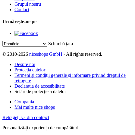
Grupul nostru
Contact
Urmărește-ne pe
Schimbă țara
© 2010-2026
niceshops GmbH
- All rights reserved.
Despre noi
Protecția datelor
Termeni și condiții generale și informare privind dreptul de
retragere
Declarația de accesibilitate
Setări de protecție a datelor
Compania
Mai multe nice shops
Retrageți-vă din contract
Personaliză-ți experiența de cumpărături