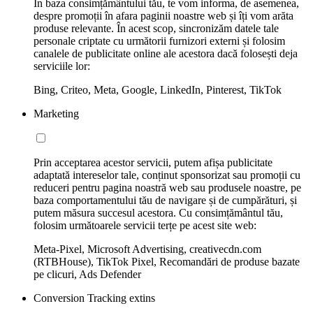
În baza consimțământului tău, te vom informa, de asemenea,
despre promoții în afara paginii noastre web și îți vom arăta
produse relevante. În acest scop, sincronizăm datele tale
personale criptate cu următorii furnizori externi și folosim
canalele de publicitate online ale acestora dacă folosești deja
serviciile lor:
Bing, Criteo, Meta, Google, LinkedIn, Pinterest, TikTok
Marketing
Prin acceptarea acestor servicii, putem afișa publicitate
adaptată intereselor tale, conținut sponsorizat sau promoții cu
reduceri pentru pagina noastră web sau produsele noastre, pe
baza comportamentului tău de navigare și de cumpărături, și
putem măsura succesul acestora. Cu consimțământul tău,
folosim următoarele servicii terțe pe acest site web:
Meta-Pixel, Microsoft Advertising, creativecdn.com
(RTBHouse), TikTok Pixel, Recomandări de produse bazate
pe clicuri, Ads Defender
Conversion Tracking extins