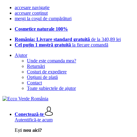
accesare navigație
accesare conținut
mergi la coșul de cumpărături
Cosmetice naturale 100%
România: Livrare standard gratuită
de la 340,89 lei
Cel puțin 1 mostră gratuită
la fiecare comandă
Ajutor
Unde este comanda mea?
Returnări
Costuri de expediere
Opțiuni de plată
Contact
Toate subiectele de ajutor
Conectează-te
Autentifică-te acum
Ești
nou aici?