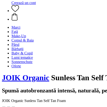
Creează un cont
Marci
Față
Make-Up
Corpul & Baia
Părul
Bărbații
Baby & Copil
Lumi tematice
Sonnenschutz
Oferte
JOIK Organic
Sunless Tan Self
Spumă autobronzantă intensă, naturală, p
JOIK Organic Sunless Tan Self Tan Foam