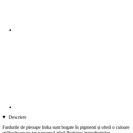
Descriere
Fardurile de pleoape Inika sunt bogate în pigmenti și oferă o culoare
strălucitoare pe tot parcursul zilei!
Puritatea ingredientelor