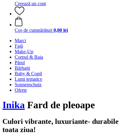
Creează un cont
Coș de cumpărături
0,00 lei
Marci
Față
Make-Up
Corpul & Baia
Părul
Bărbații
Baby & Copil
Lumi tematice
Sonnenschutz
Oferte
Inika
Fard de pleoape
Culori vibrante, luxuriante- durabile
toata ziua!