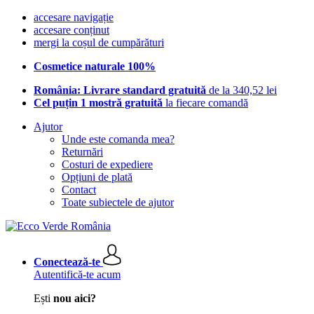
accesare navigație
accesare conținut
mergi la coșul de cumpărături
Cosmetice naturale 100%
România: Livrare standard gratuită
de la 340,52 lei
Cel puțin 1 mostră gratuită
la fiecare comandă
Ajutor
Unde este comanda mea?
Returnări
Costuri de expediere
Opțiuni de plată
Contact
Toate subiectele de ajutor
Conectează-te
Autentifică-te acum
Ești
nou aici?