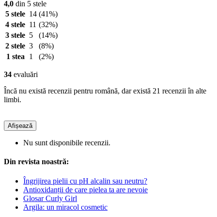
4,0
din 5 stele
5 stele
14
(41%)
4 stele
11
(32%)
3 stele
5
(14%)
2 stele
3
(8%)
1 stea
1
(2%)
34
evaluări
Încă nu există recenzii pentru română, dar există 21 recenzii în alte
limbi.
Afișează
Nu sunt disponibile recenzii.
Din revista noastră:
Îngrijirea pielii cu pH alcalin sau neutru?
Antioxidanții de care pielea ta are nevoie
Glosar Curly Girl
Argila: un miracol cosmetic