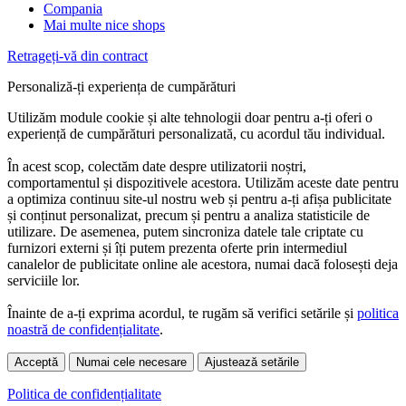
Compania
Mai multe nice shops
Retrageți-vă din contract
Personaliză-ți experiența de cumpărături
Utilizăm module cookie și alte tehnologii doar pentru a-ți oferi o
experiență de cumpărături personalizată, cu acordul tău individual.
În acest scop, colectăm date despre utilizatorii noștri,
comportamentul și dispozitivele acestora. Utilizăm aceste date pentru
a optimiza continuu site-ul nostru web și pentru a-ți afișa publicitate
și conținut personalizat, precum și pentru a analiza statisticile de
utilizare. De asemenea, putem sincroniza datele tale criptate cu
furnizori externi și îți putem prezenta oferte prin intermediul
canalelor de publicitate online ale acestora, numai dacă folosești deja
serviciile lor.
Înainte de a-ți exprima acordul, te rugăm să verifici setările și
politica
noastră de confidențialitate
.
Acceptă
Numai cele necesare
Ajustează setările
Politica de confidențialitate