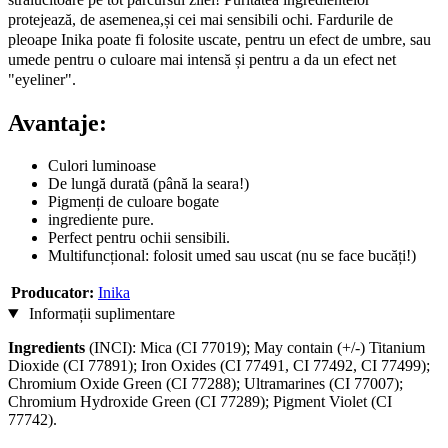
protejează, de asemenea,și cei mai sensibili
ochi.
Fardurile de
pleoape Inika poate fi folosite uscate, pentru un efect de umbre, sau
umede pentru o culoare mai intensă și pentru a da un efect net
"eyeliner".
Avantaje:
Culori luminoase
De lungă durată (până la seara!)
Pigmenți de culoare bogate
ingrediente pure.
Perfect pentru ochii sensibili.
Multifuncțional: folosit umed sau uscat (nu se face bucăți!)
Producator:
Inika
Informații suplimentare
Ingredients
(INCI): Mica (CI 77019); May contain (+/-) Titanium
Dioxide (CI 77891); Iron Oxides (CI 77491, CI 77492, CI 77499);
Chromium Oxide Green (CI 77288); Ultramarines (CI 77007);
Chromium Hydroxide Green (CI 77289); Pigment Violet (CI
77742).