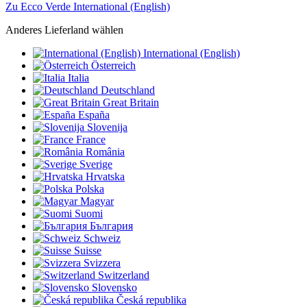
Zu Ecco Verde International (English)
Anderes Lieferland wählen
International (English)
Österreich
Italia
Deutschland
Great Britain
España
Slovenija
France
România
Sverige
Hrvatska
Polska
Magyar
Suomi
България
Schweiz
Suisse
Svizzera
Switzerland
Slovensko
Česká republika