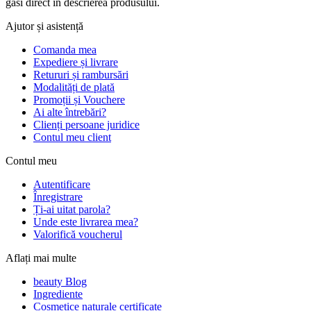
găsi direct în descrierea produsului.
Ajutor și asistență
Comanda mea
Expediere și livrare
Retururi și rambursări
Modalități de plată
Promoții și Vouchere
Ai alte întrebări?
Clienți persoane juridice
Contul meu client
Contul meu
Autentificare
Înregistrare
Ți-ai uitat parola?
Unde este livrarea mea?
Valorifică voucherul
Aflați mai multe
beauty Blog
Ingrediente
Cosmetice naturale certificate