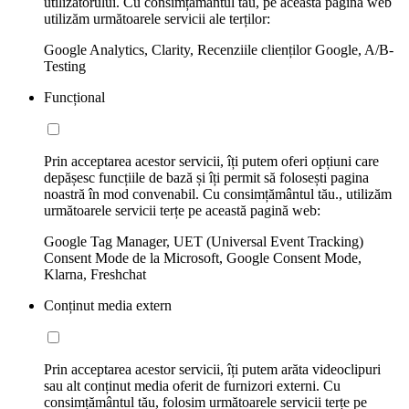
utilizatorului. Cu consimțământul tău, pe această pagină web
utilizăm următoarele servicii ale terților:
Google Analytics, Clarity, Recenziile clienților Google, A/B-
Testing
Funcțional
Prin acceptarea acestor servicii, îți putem oferi opțiuni care
depășesc funcțiile de bază și îți permit să folosești pagina
noastră în mod convenabil. Cu consimțământul tău., utilizăm
următoarele servicii terțe pe această pagină web:
Google Tag Manager, UET (Universal Event Tracking)
Consent Mode de la Microsoft, Google Consent Mode,
Klarna, Freshchat
Conținut media extern
Prin acceptarea acestor servicii, îți putem arăta videoclipuri
sau alt conținut media oferit de furnizori externi. Cu
consimțământul tău, folosim următoarele servicii terțe pe