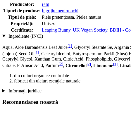
Producator:
i+m
Tipuri de produse:
Îngrijire pentru ochi
Tipul de piele:
Piele pretențioasa, Pielea matura
Proprietăți:
Unisex
Certificate:
Leaping Bunny
,
UK Vegan Society
,
BDIH - Co
Ingrediente (INCI)
[1]
Aqua, Aloe Barbadensis Leaf Juice
, Glyceryl Stearate Se, Argania
[1]
(Jojoba) Seed Oil
, Cetearylalcohol, Butyrospermum Parkii (Shea) 
Caprylyl Glycol, Xanthan Gum, Citric Acid, Phospholipids, Glyceryl
[2]
[2]
[2]
Citrate, P-Anisic Acid, Parfum
,
Citronellol
,
Limonene
,
Linal
din culturi organice controlate
fabricat din uleiuri esențiale naturale
Informații juridice
Recomandarea noastră