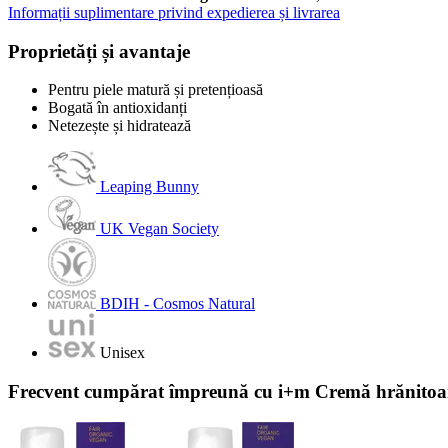
Informații suplimentare privind expedierea și livrarea
Proprietăți și avantaje
Pentru piele matură și pretențioasă
Bogată în antioxidanți
Netezește și hidratează
Leaping Bunny
UK Vegan Society
BDIH - Cosmos Natural
Unisex
Frecvent cumpărat împreună cu i+m Cremă hrănitoar