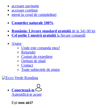
accesare navigație
accesare conținut
mergi la coșul de cumpărături
Cosmetice naturale 100%
România: Livrare standard gratuită
de la 341,00 lei
Cel puțin 1 mostră gratuită
la fiecare comandă
Ajutor
Unde este comanda mea?
Returnări
Costuri de expediere
Opțiuni de plată
Contact
Toate subiectele de ajutor
Conectează-te
Autentifică-te acum
Ești
nou aici?