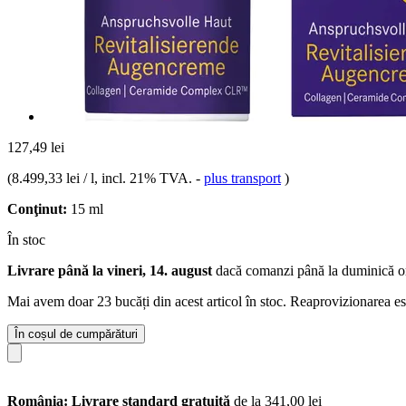
127,49 lei
(
8.499,33 lei / l
, incl. 21% TVA.
-
plus transport
)
Conţinut:
15 ml
În stoc
Livrare până la vineri, 14. august
dacă comanzi până la
duminică o
Mai avem doar 23 bucăți din acest articol în stoc. Reaprovizionarea es
În coșul de cumpărături
România: Livrare standard gratuită
de la 341,00 lei