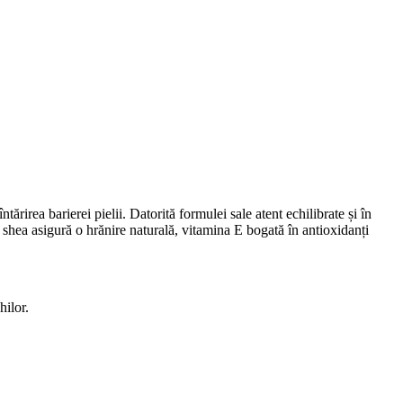
irea barierei pielii. Datorită formulei sale atent echilibrate și în
e shea asigură o hrănire naturală, vitamina E bogată în antioxidanți
hilor.