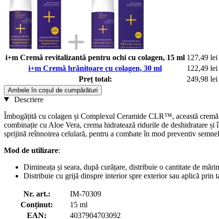
i+m Cremă revitalizantă pentru ochi cu colagen, 15 ml
127,49 lei
i+m Cremă hrănitoare cu colagen, 30 ml
122,49 lei
Preț total:
249,98 lei
Ambele în coșul de cumpărături
Descriere
Îmbogățită cu colagen și Complexul Ceramide CLR™, această cremă revitali
combinație cu Aloe Vera, crema hidratează ridurile de deshidratare și îm
sprijină reînnoirea celulară, pentru a combate în mod preventiv semnele 
Mod de utilizare
:
Dimineața și seara, după curățare, distribuie o cantitate de mărim
Distribuie cu grijă dinspre interior spre exterior sau aplică prin
Nr. art.:
IM-70309
Conținut:
15 ml
EAN:
4037904703092