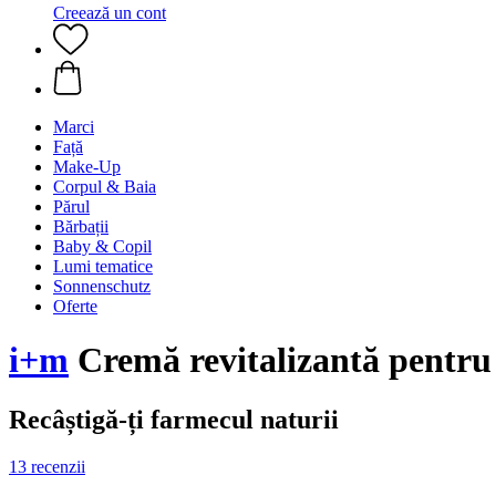
Creează un cont
Marci
Față
Make-Up
Corpul & Baia
Părul
Bărbații
Baby & Copil
Lumi tematice
Sonnenschutz
Oferte
i+m
Cremă revitalizantă pentru 
Recâștigă-ți farmecul naturii
13 recenzii