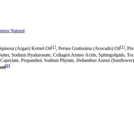
smos Natural
[1]
[1]
 Spinosa (Argan) Kernel Oil
, Persea Gratissima (Avocado) Oil
, Pr
Butter, Sodium Hyaluronate, Collagen Amino Acids, Sphingolipids, Toc
 Caprylate, Propandiol, Sodium Phytate, Helianthus Annus (Sunflower)
[2]
ool