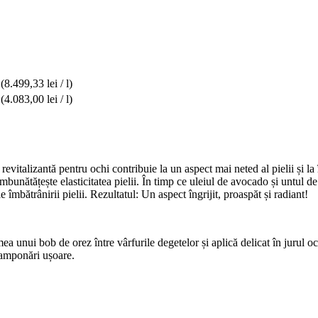
(8.499,33 lei / l)
(4.083,00 lei / l)
zantă pentru ochi contribuie la un aspect mai neted al pielii și la întăr
bunătățește elasticitatea pielii. În timp ce uleiul de avocado și untul d
îmbătrânirii pielii. Rezultatul: Un aspect îngrijit, proaspăt și radiant!
ea unui bob de orez între vârfurile degetelor și aplică delicat în jurul oc
 tamponări ușoare.