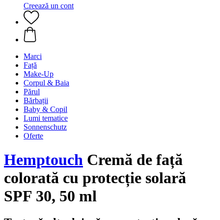
Creează un cont
Marci
Față
Make-Up
Corpul & Baia
Părul
Bărbații
Baby & Copil
Lumi tematice
Sonnenschutz
Oferte
Hemptouch
Cremă de față
colorată cu protecție solară
SPF 30, 50 ml