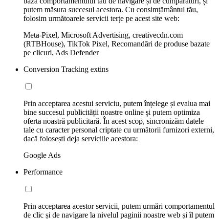
baza comportamentului tău de navigare și de cumpărături, și
putem măsura succesul acestora. Cu consimțământul tău,
folosim următoarele servicii terțe pe acest site web:
Meta-Pixel, Microsoft Advertising, creativecdn.com
(RTBHouse), TikTok Pixel, Recomandări de produse bazate
pe clicuri, Ads Defender
Conversion Tracking extins
Prin acceptarea acestui serviciu, putem înțelege și evalua mai
bine succesul publicității noastre online și putem optimiza
oferta noastră publicitară. În acest scop, sincronizăm datele
tale cu caracter personal criptate cu următorii furnizori externi,
dacă folosești deja serviciile acestora:
Google Ads
Performance
Prin acceptarea acestor servicii, putem urmări comportamentul
de clic și de navigare la nivelul paginii noastre web și îl putem