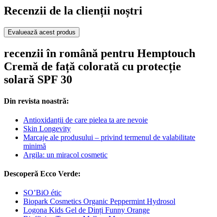
Recenzii de la clienții noștri
Evaluează acest produs
recenzii în română pentru Hemptouch
Cremă de față colorată cu protecție
solară SPF 30
Din revista noastră:
Antioxidanții de care pielea ta are nevoie
Skin Longevity
Marcaje ale produsului – privind termenul de valabilitate
minimă
Argila: un miracol cosmetic
Descoperă Ecco Verde:
SO’BiO étic
Biopark Cosmetics Organic Peppermint Hydrosol
Logona Kids Gel de Dinți Funny Orange