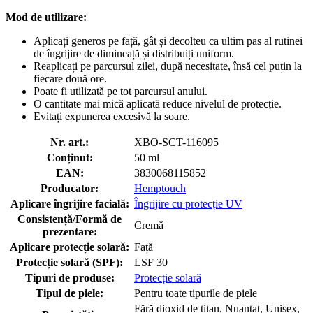
Mod de utilizare:
Aplicați generos pe față, gât și decolteu ca ultim pas al rutinei
de îngrijire de dimineață și distribuiți uniform.
Reaplicați pe parcursul zilei, după necesitate, însă cel puțin la
fiecare două ore.
Poate fi utilizată pe tot parcursul anului.
O cantitate mai mică aplicată reduce nivelul de protecție.
Evitați expunerea excesivă la soare.
Nr. art.:
XBO-SCT-116095
Conținut:
50 ml
EAN:
3830068115852
Producator:
Hemptouch
Aplicare îngrijire facială:
Îngrijire cu protecție UV
Consistență/Formă de
Cremă
prezentare:
Aplicare protecție solară:
Față
Protecție solară (SPF):
LSF 30
Tipuri de produse:
Protecție solară
Tipul de piele:
Pentru toate tipurile de piele
Fără dioxid de titan, Nuanțat, Unisex,