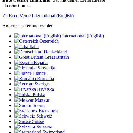
Bitte wechsle zum Land
, das mit deiner Lieferadresse
übereinstimmt.
Zu Ecco Verde International (English)
Anderes Lieferland wählen
International (English)
Österreich
Italia
Deutschland
Great Britain
España
Slovenija
France
România
Sverige
Hrvatska
Polska
Magyar
Suomi
България
Schweiz
Suisse
Svizzera
Switzerland