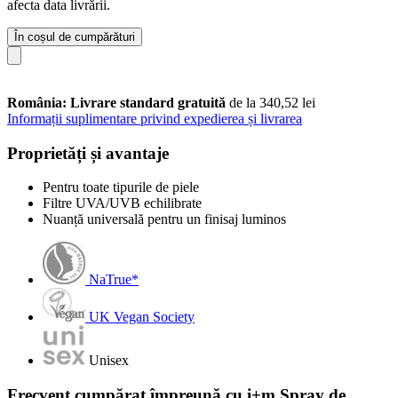
afecta data livrării.
În coșul de cumpărături
România: Livrare standard gratuită
de la 340,52 lei
Informații suplimentare privind expedierea și livrarea
Proprietăți și avantaje
Pentru toate tipurile de piele
Filtre UVA/UVB echilibrate
Nuanță universală pentru un finisaj luminos
NaTrue*
UK Vegan Society
Unisex
Frecvent cumpărat împreună cu i+m Spray de