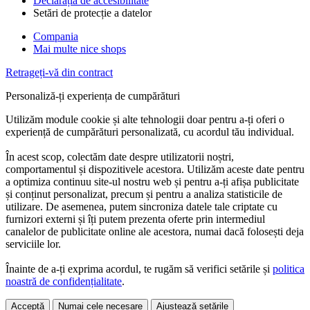
Declarația de accesibilitate
Setări de protecție a datelor
Compania
Mai multe nice shops
Retrageți-vă din contract
Personaliză-ți experiența de cumpărături
Utilizăm module cookie și alte tehnologii doar pentru a-ți oferi o
experiență de cumpărături personalizată, cu acordul tău individual.
În acest scop, colectăm date despre utilizatorii noștri,
comportamentul și dispozitivele acestora. Utilizăm aceste date pentru
a optimiza continuu site-ul nostru web și pentru a-ți afișa publicitate
și conținut personalizat, precum și pentru a analiza statisticile de
utilizare. De asemenea, putem sincroniza datele tale criptate cu
furnizori externi și îți putem prezenta oferte prin intermediul
canalelor de publicitate online ale acestora, numai dacă folosești deja
serviciile lor.
Înainte de a-ți exprima acordul, te rugăm să verifici setările și
politica
noastră de confidențialitate
.
Acceptă
Numai cele necesare
Ajustează setările