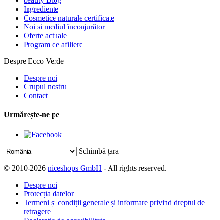
beauty Blog
Ingrediente
Cosmetice naturale certificate
Noi si mediul înconjurător
Oferte actuale
Program de afiliere
Despre Ecco Verde
Despre noi
Grupul nostru
Contact
Urmărește-ne pe
Schimbă țara
© 2010-2026
niceshops GmbH
- All rights reserved.
Despre noi
Protecția datelor
Termeni și condiții generale și informare privind dreptul de
retragere