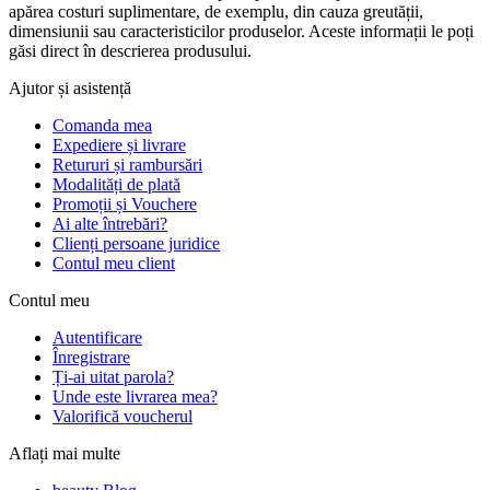
apărea costuri suplimentare, de exemplu, din cauza greutății,
dimensiunii sau caracteristicilor produselor. Aceste informații le poți
găsi direct în descrierea produsului.
Ajutor și asistență
Comanda mea
Expediere și livrare
Retururi și rambursări
Modalități de plată
Promoții și Vouchere
Ai alte întrebări?
Clienți persoane juridice
Contul meu client
Contul meu
Autentificare
Înregistrare
Ți-ai uitat parola?
Unde este livrarea mea?
Valorifică voucherul
Aflați mai multe