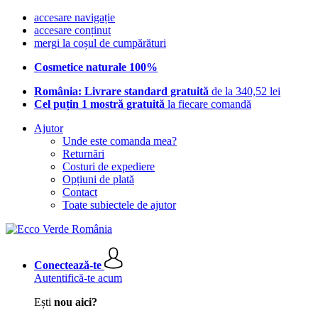
accesare navigație
accesare conținut
mergi la coșul de cumpărături
Cosmetice naturale 100%
România: Livrare standard gratuită
de la 340,52 lei
Cel puțin 1 mostră gratuită
la fiecare comandă
Ajutor
Unde este comanda mea?
Returnări
Costuri de expediere
Opțiuni de plată
Contact
Toate subiectele de ajutor
Conectează-te
Autentifică-te acum
Ești
nou aici?