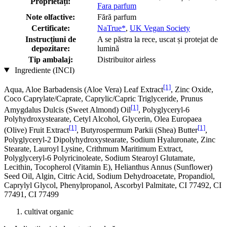
Proprietăți:
Fara parfum
Note olfactive:
Fără parfum
Certificate:
NaTrue*
,
UK Vegan Society
Instrucțiuni de
A se păstra la rece, uscat și protejat de
depozitare:
lumină
Tip ambalaj:
Distribuitor airless
Ingrediente (INCI)
[1]
Aqua, Aloe Barbadensis (Aloe Vera) Leaf Extract
, Zinc Oxide,
Coco Caprylate/Caprate, Caprylic/Capric Triglyceride, Prunus
[1]
Amygdalus Dulcis (Sweet Almond) Oil
, Polyglyceryl-6
Polyhydroxystearate, Cetyl Alcohol, Glycerin, Olea Europaea
[1]
[1]
(Olive) Fruit Extract
, Butyrospermum Parkii (Shea) Butter
,
Polyglyceryl-2 Dipolyhydroxystearate, Sodium Hyaluronate, Zinc
Stearate, Lauroyl Lysine, Crithmum Maritimum Extract,
Polyglyceryl-6 Polyricinoleate, Sodium Stearoyl Glutamate,
Lecithin, Tocopherol (Vitamin E), Helianthus Annus (Sunflower)
Seed Oil, Algin, Citric Acid, Sodium Dehydroacetate, Propandiol,
Caprylyl Glycol, Phenylpropanol, Ascorbyl Palmitate, CI 77492, CI
77491, CI 77499
cultivat organic