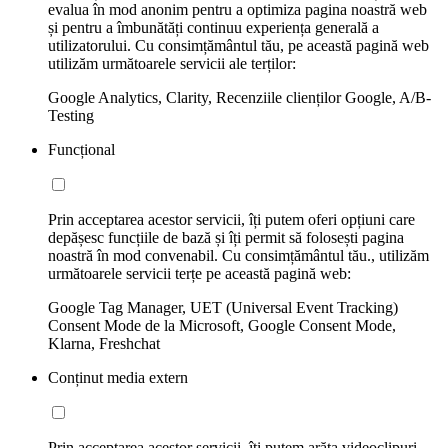
evalua în mod anonim pentru a optimiza pagina noastră web
și pentru a îmbunătăți continuu experiența generală a
utilizatorului. Cu consimțământul tău, pe această pagină web
utilizăm următoarele servicii ale terților:
Google Analytics, Clarity, Recenziile clienților Google, A/B-
Testing
Funcțional
Prin acceptarea acestor servicii, îți putem oferi opțiuni care
depășesc funcțiile de bază și îți permit să folosești pagina
noastră în mod convenabil. Cu consimțământul tău., utilizăm
următoarele servicii terțe pe această pagină web:
Google Tag Manager, UET (Universal Event Tracking)
Consent Mode de la Microsoft, Google Consent Mode,
Klarna, Freshchat
Conținut media extern
Prin acceptarea acestor servicii, îți putem arăta videoclipuri