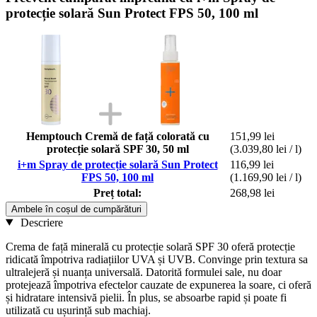
protecție solară Sun Protect FPS 50, 100 ml
Hemptouch Cremă de față colorată cu
151,99 lei
protecție solară SPF 30, 50 ml
(3.039,80 lei / l)
i+m Spray de protecție solară Sun Protect
116,99 lei
FPS 50, 100 ml
(1.169,90 lei / l)
Preț total:
268,98 lei
Ambele în coșul de cumpărături
Descriere
Crema de față minerală cu protecție solară SPF 30 oferă protecție
ridicată împotriva radiațiilor UVA și UVB. Convinge prin textura sa
ultralejeră și nuanța universală. Datorită formulei sale, nu doar
protejează împotriva efectelor cauzate de expunerea la soare, ci oferă
și hidratare intensivă pielii. În plus, se absoarbe rapid și poate fi
utilizată cu ușurință sub machiaj.