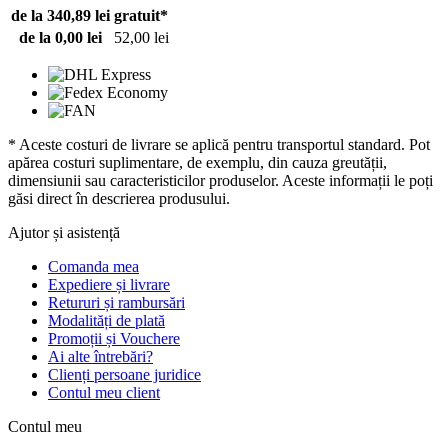
de la 340,89 lei
gratuit*
de la 0,00 lei
52,00 lei
* Aceste costuri de livrare se aplică pentru transportul standard. Pot
apărea costuri suplimentare, de exemplu, din cauza greutății,
dimensiunii sau caracteristicilor produselor. Aceste informații le poți
găsi direct în descrierea produsului.
Ajutor și asistență
Comanda mea
Expediere și livrare
Retururi și rambursări
Modalități de plată
Promoții și Vouchere
Ai alte întrebări?
Clienți persoane juridice
Contul meu client
Contul meu