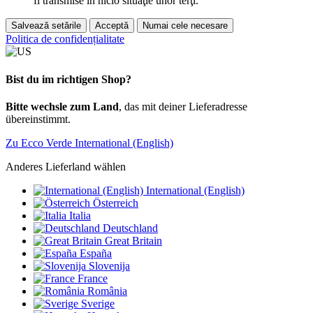
fi transmise în nicio situaţie unor terţi.
Salvează setările
Acceptă
Numai cele necesare
Politica de confidențialitate
Bist du im richtigen Shop?
Bitte wechsle zum Land
, das mit deiner Lieferadresse
übereinstimmt.
Zu Ecco Verde International (English)
Anderes Lieferland wählen
International (English)
Österreich
Italia
Deutschland
Great Britain
España
Slovenija
France
România
Sverige