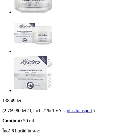
138,49 lei
(
2.769,80 lei / l
, incl. 21% TVA.
-
plus transport
)
Conţinut:
50 ml
Încă 6 bucăți în stoc