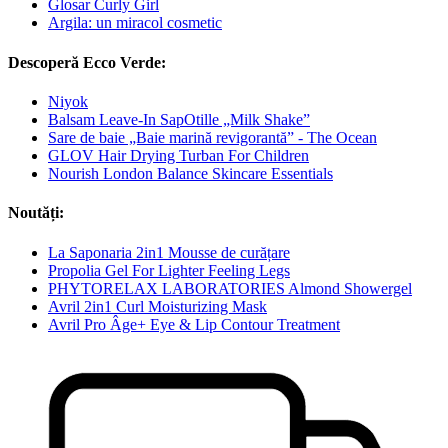
Glosar Curly Girl
Argila: un miracol cosmetic
Descoperă Ecco Verde:
Niyok
Balsam Leave-In SapOtille „Milk Shake”
Sare de baie „Baie marină revigorantă” - The Ocean
GLOV Hair Drying Turban For Children
Nourish London Balance Skincare Essentials
Noutăți:
La Saponaria 2in1 Mousse de curățare
Propolia Gel For Lighter Feeling Legs
PHYTORELAX LABORATORIES Almond Showergel
Avril 2in1 Curl Moisturizing Mask
Avril Pro Âge+ Eye & Lip Contour Treatment