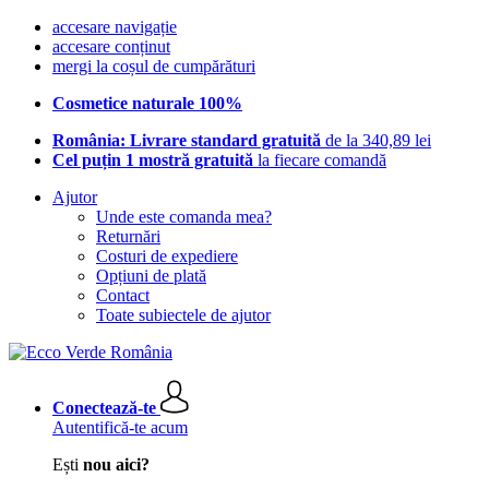
accesare navigație
accesare conținut
mergi la coșul de cumpărături
Cosmetice naturale 100%
România: Livrare standard gratuită
de la 340,89 lei
Cel puțin 1 mostră gratuită
la fiecare comandă
Ajutor
Unde este comanda mea?
Returnări
Costuri de expediere
Opțiuni de plată
Contact
Toate subiectele de ajutor
Conectează-te
Autentifică-te acum
Ești
nou aici?