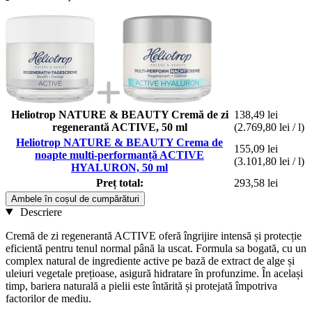
Heliotrop NATURE & BEAUTY Cremă de zi
138,49 lei
regenerantă ACTIVE, 50 ml
(2.769,80 lei / l)
Heliotrop NATURE & BEAUTY Crema de
155,09 lei
noapte multi-performanță ACTIVE
(3.101,80 lei / l)
HYALURON, 50 ml
Preț total:
293,58 lei
Ambele în coșul de cumpărături
Descriere
Cremă de zi regenerantă ACTIVE oferă îngrijire intensă și protecție
eficientă pentru tenul normal până la uscat. Formula sa bogată, cu un
complex natural de ingrediente active pe bază de extract de alge și
uleiuri vegetale prețioase, asigură hidratare în profunzime. În același
timp, bariera naturală a pielii este întărită și protejată împotriva
factorilor de mediu.