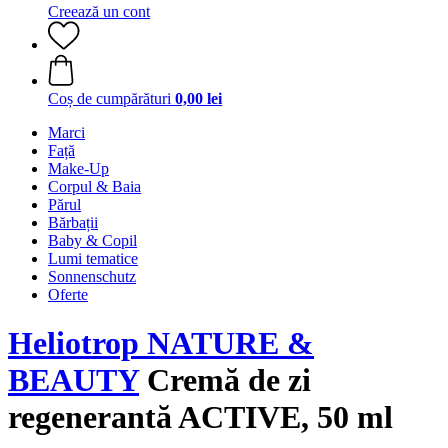
Creează un cont
Coș de cumpărături
0,00 lei
Marci
Față
Make-Up
Corpul & Baia
Părul
Bărbații
Baby & Copil
Lumi tematice
Sonnenschutz
Oferte
Heliotrop NATURE &
BEAUTY
Cremă de zi
regenerantă ACTIVE, 50 ml