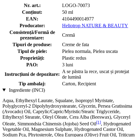
Nr. art.:
LOGO-70073
Conținut:
50 ml
EAN:
4104490014977
Producator:
Heliotrop NATURE & BEAUTY
Consistență/Formă de
Cremă
prezentare:
Tipuri de produse:
Creme de fata
Tipul de piele:
Pielea normala, Pielea uscata
Proprietăți:
Plastic redus
PAO:
3 luni
A se păstra la rece, uscat și protejat
Instrucțiuni de depozitare:
de lumină
Tip ambalaj:
Carton, Recipient
Ingrediente (INCI)
Aqua, Ethylhexyl Laurate, Squalane, Isopropyl Myristate,
Polyglyceryl-2 Dipolyhydroxystearate, Glycerin, Persea Gratissima
(Avocado) Oil, Caprylic/Capric/Myristic/Stearic Triglyceride,
Ethylhexyl Stearate, Oleyl Oleate, Cera Alba (Beeswax), Glyceryl
[1]
Oleate, Simmondsia Chinensis (Jojoba) Seed Oil
, Hydrogenated
Vegetable Oil, Magnesium Sulphate, Hydrogenated Castor Oil,
Sodium Pca, Phytosterole, Olea Europaea (Olive) Fruit Oil, Triticum