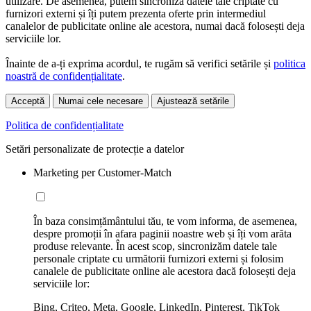
utilizare. De asemenea, putem sincroniza datele tale criptate cu
furnizori externi și îți putem prezenta oferte prin intermediul
canalelor de publicitate online ale acestora, numai dacă folosești deja
serviciile lor.
Înainte de a-ți exprima acordul, te rugăm să verifici setările și
politica
noastră de confidențialitate
.
Acceptă
Numai cele necesare
Ajustează setările
Politica de confidențialitate
Setări personalizate de protecție a datelor
Marketing per Customer-Match
În baza consimțământului tău, te vom informa, de asemenea,
despre promoții în afara paginii noastre web și îți vom arăta
produse relevante. În acest scop, sincronizăm datele tale
personale criptate cu următorii furnizori externi și folosim
canalele de publicitate online ale acestora dacă folosești deja
serviciile lor:
Bing, Criteo, Meta, Google, LinkedIn, Pinterest, TikTok