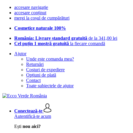
accesare navigație
accesare conținut
mergi la coșul de cumpărături
Cosmetice naturale 100%
România: Livrare standard gratuită
de la 341,00 lei
Cel puțin 1 mostră gratuită
la fiecare comandă
Ajutor
Unde este comanda mea?
Returnări
Costuri de expediere
Opțiuni de plată
Contact
Toate subiectele de ajutor
Conectează-te
Autentifică-te acum
Ești
nou aici?