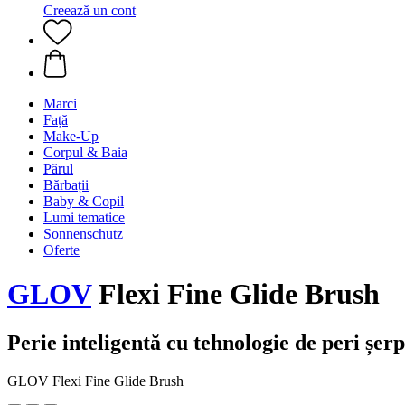
Creează un cont
Marci
Față
Make-Up
Corpul & Baia
Părul
Bărbații
Baby & Copil
Lumi tematice
Sonnenschutz
Oferte
GLOV
Flexi Fine Glide Brush
Perie inteligentă cu tehnologie de peri șer
GLOV Flexi Fine Glide Brush