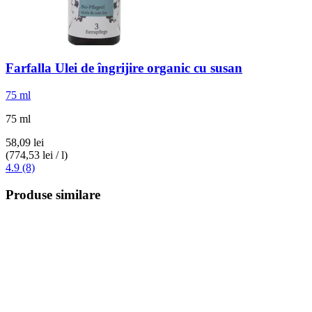
Farfalla
Ulei de îngrijire organic cu susan
75 ml
75 ml
58,09 lei
(774,53 lei / l)
4.9 (8)
Produse similare