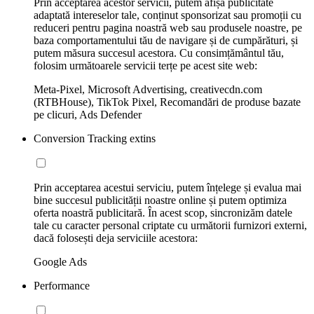
Prin acceptarea acestor servicii, putem afișa publicitate
adaptată intereselor tale, conținut sponsorizat sau promoții cu
reduceri pentru pagina noastră web sau produsele noastre, pe
baza comportamentului tău de navigare și de cumpărături, și
putem măsura succesul acestora. Cu consimțământul tău,
folosim următoarele servicii terțe pe acest site web:
Meta-Pixel, Microsoft Advertising, creativecdn.com
(RTBHouse), TikTok Pixel, Recomandări de produse bazate
pe clicuri, Ads Defender
Conversion Tracking extins
Prin acceptarea acestui serviciu, putem înțelege și evalua mai
bine succesul publicității noastre online și putem optimiza
oferta noastră publicitară. În acest scop, sincronizăm datele
tale cu caracter personal criptate cu următorii furnizori externi,
dacă folosești deja serviciile acestora:
Google Ads
Performance