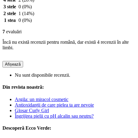
3 stele
0
(0%)
2 stele
1
(14%)
1 stea
0
(0%)
7
evaluări
Încă nu există recenzii pentru română, dar există 4 recenzii în alte
limbi.
Afișează
Nu sunt disponibile recenzii.
Din revista noastră:
Argila: un miracol cosmetic
Antioxidanții de care pielea ta are nevoie
Glosar Curly Girl
Îngrijirea pielii cu pH alcalin sau neutru?
Descoperă Ecco Verde: