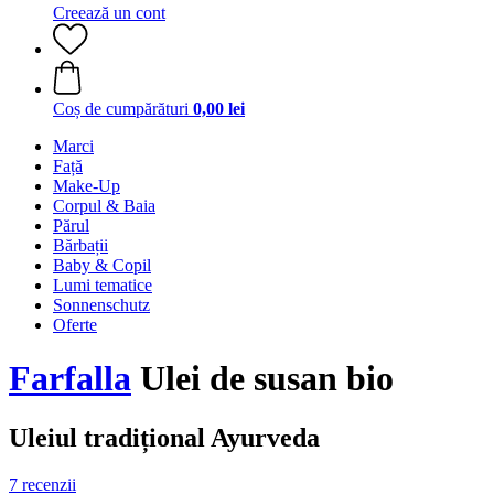
Creează un cont
Coș de cumpărături
0,00 lei
Marci
Față
Make-Up
Corpul & Baia
Părul
Bărbații
Baby & Copil
Lumi tematice
Sonnenschutz
Oferte
Farfalla
Ulei de susan bio
Uleiul tradițional Ayurveda
7 recenzii