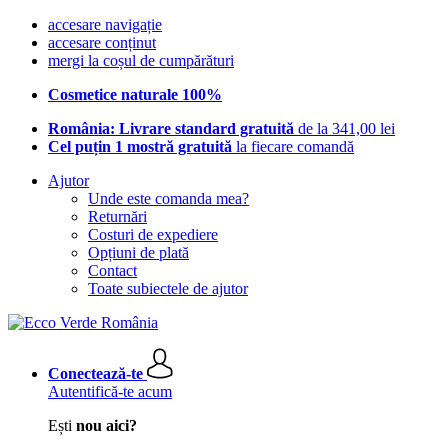
accesare navigație
accesare conținut
mergi la coșul de cumpărături
Cosmetice naturale 100%
România: Livrare standard gratuită
de la 341,00 lei
Cel puțin 1 mostră gratuită
la fiecare comandă
Ajutor
Unde este comanda mea?
Returnări
Costuri de expediere
Opțiuni de plată
Contact
Toate subiectele de ajutor
Conectează-te
Autentifică-te acum
Ești
nou aici?