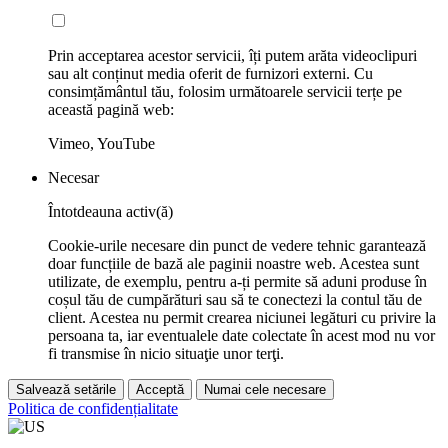
Prin acceptarea acestor servicii, îți putem arăta videoclipuri
sau alt conținut media oferit de furnizori externi. Cu
consimțământul tău, folosim următoarele servicii terțe pe
această pagină web:
Vimeo, YouTube
Necesar
Întotdeauna activ(ă)
Cookie-urile necesare din punct de vedere tehnic garantează
doar funcțiile de bază ale paginii noastre web. Acestea sunt
utilizate, de exemplu, pentru a-ți permite să aduni produse în
coșul tău de cumpărături sau să te conectezi la contul tău de
client. Acestea nu permit crearea niciunei legături cu privire la
persoana ta, iar eventualele date colectate în acest mod nu vor
fi transmise în nicio situaţie unor terţi.
Salvează setările
Acceptă
Numai cele necesare
Politica de confidențialitate