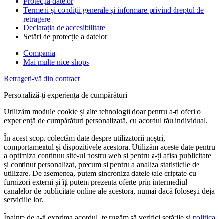
Protecția datelor
Termeni și condiții generale și informare privind dreptul de
retragere
Declarația de accesibilitate
Setări de protecție a datelor
Compania
Mai multe nice shops
Retrageți-vă din contract
Personaliză-ți experiența de cumpărături
Utilizăm module cookie și alte tehnologii doar pentru a-ți oferi o
experiență de cumpărături personalizată, cu acordul tău individual.
În acest scop, colectăm date despre utilizatorii noștri,
comportamentul și dispozitivele acestora. Utilizăm aceste date pentru
a optimiza continuu site-ul nostru web și pentru a-ți afișa publicitate
și conținut personalizat, precum și pentru a analiza statisticile de
utilizare. De asemenea, putem sincroniza datele tale criptate cu
furnizori externi și îți putem prezenta oferte prin intermediul
canalelor de publicitate online ale acestora, numai dacă folosești deja
serviciile lor.
Înainte de a-ți exprima acordul, te rugăm să verifici setările și
politica