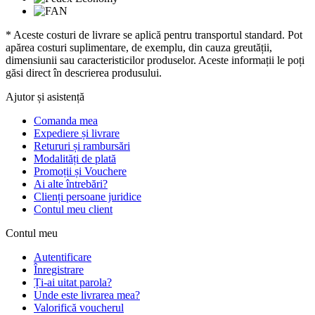
* Aceste costuri de livrare se aplică pentru transportul standard. Pot
apărea costuri suplimentare, de exemplu, din cauza greutății,
dimensiunii sau caracteristicilor produselor. Aceste informații le poți
găsi direct în descrierea produsului.
Ajutor și asistență
Comanda mea
Expediere și livrare
Retururi și rambursări
Modalități de plată
Promoții și Vouchere
Ai alte întrebări?
Clienți persoane juridice
Contul meu client
Contul meu
Autentificare
Înregistrare
Ți-ai uitat parola?
Unde este livrarea mea?
Valorifică voucherul