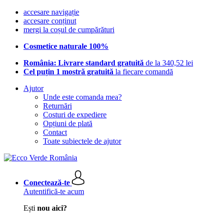
accesare navigație
accesare conținut
mergi la coșul de cumpărături
Cosmetice naturale 100%
România: Livrare standard gratuită
de la 340,52 lei
Cel puțin 1 mostră gratuită
la fiecare comandă
Ajutor
Unde este comanda mea?
Returnări
Costuri de expediere
Opțiuni de plată
Contact
Toate subiectele de ajutor
Conectează-te
Autentifică-te acum
Ești
nou aici?