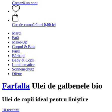
Creează un cont
Coș de cumpărături
0,00 lei
Marci
Față
Make-Up
Corpul & Baia
Părul
Bărbații
Baby & Copil
Lumi tematice
Sonnenschutz
Oferte
Farfalla
Ulei de galbenele bio
Ulei de copii ideal pentru liniştire
10 recenzii