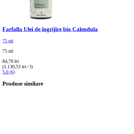
Farfalla
Ulei de îngrijire bio Calendula
75 ml
75 ml
84,79 lei
(1.130,53 lei / l)
5.0 (6)
Produse similare