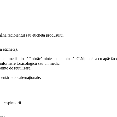
ână recipientul sau eticheta produsului.
ă etichetă).
eți imediat toată îmbrăcămintea contaminată. Clătiți pielea cu apă/ face
 informare toxicologică sau un medic.
inte de reutilizare.
entările locale/naționale.
e respiratorii.
ung.