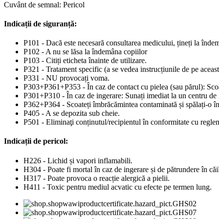
Cuvânt de semnal: Pericol
Indicații de siguranță:
P101 - Dacă este necesară consultarea medicului, țineți la îndem
P102 - A nu se lăsa la îndemâna copiilor
P103 - Citiți eticheta înainte de utilizare.
P321 - Tratament specific (a se vedea instrucțiunile de pe aceast
P331 - NU provocați voma.
P303+P361+P353 - În caz de contact cu pielea (sau părul): Scoat
P301+P310 - În caz de ingerare: Sunați imediat la un centru de
P362+P364 - Scoateți îmbrăcămintea contaminată și spălați-o îna
P405 - A se depozita sub cheie.
P501 - Eliminaţi conținutul/recipientul în conformitate cu reglem
Indicații de pericol:
H226 - Lichid și vapori inflamabili.
H304 - Poate fi mortal în caz de ingerare și de pătrundere în căil
H317 - Poate provoca o reacție alergică a pielii.
H411 - Toxic pentru mediul acvatic cu efecte pe termen lung.