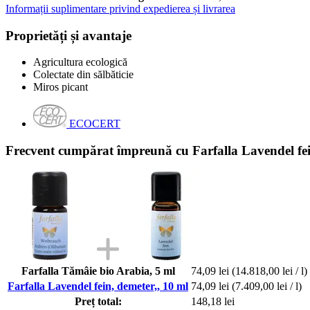
Informații suplimentare privind expedierea și livrarea
Proprietăți și avantaje
Agricultura ecologică
Colectate din sălbăticie
Miros picant
ECOCERT
Frecvent cumpărat împreună cu Farfalla Lavendel fei
Farfalla Tămâie bio Arabia, 5 ml
74,09 lei
(14.818,00 lei / l)
Farfalla Lavendel fein, demeter,, 10 ml
74,09 lei
(7.409,00 lei / l)
Preț total:
148,18 lei