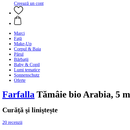
Creează un cont
Marci
Față
Make-Up
Corpul & Baia
Părul
Bărbații
Baby & Copil
Lumi tematice
Sonnenschutz
Oferte
Farfalla
Tămâie bio Arabia, 5 m
Curăţă şi liniştește
20 recenzii