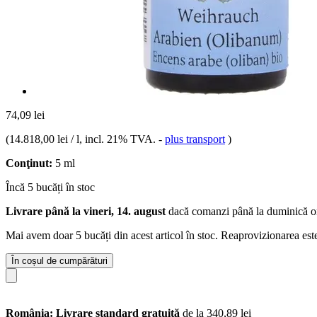
74,09 lei
(
14.818,00 lei / l
, incl. 21% TVA.
-
plus transport
)
Conţinut:
5 ml
Încă 5 bucăți în stoc
Livrare până la vineri, 14. august
dacă comanzi până la
duminică o
Mai avem doar 5 bucăți din acest articol în stoc. Reaprovizionarea est
În coșul de cumpărături
România: Livrare standard gratuită
de la 340,89 lei