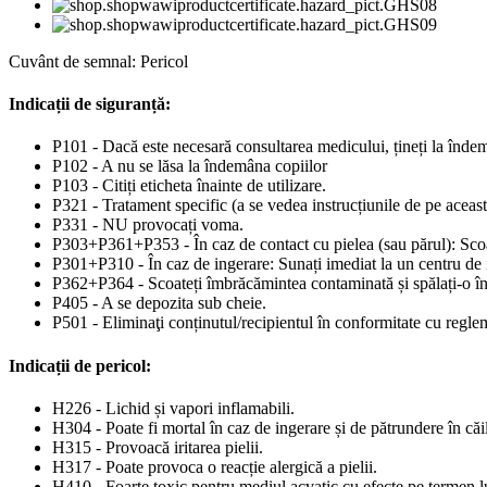
Cuvânt de semnal: Pericol
Indicații de siguranță:
P101 - Dacă este necesară consultarea medicului, țineți la îndem
P102 - A nu se lăsa la îndemâna copiilor
P103 - Citiți eticheta înainte de utilizare.
P321 - Tratament specific (a se vedea instrucțiunile de pe aceast
P331 - NU provocați voma.
P303+P361+P353 - În caz de contact cu pielea (sau părul): Scoat
P301+P310 - În caz de ingerare: Sunați imediat la un centru de
P362+P364 - Scoateți îmbrăcămintea contaminată și spălați-o îna
P405 - A se depozita sub cheie.
P501 - Eliminaţi conținutul/recipientul în conformitate cu reglem
Indicații de pericol:
H226 - Lichid și vapori inflamabili.
H304 - Poate fi mortal în caz de ingerare și de pătrundere în căil
H315 - Provoacă iritarea pielii.
H317 - Poate provoca o reacție alergică a pielii.
H410 - Foarte toxic pentru mediul acvatic cu efecte pe termen l