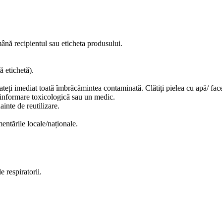
ână recipientul sau eticheta produsului.
ă etichetă).
eți imediat toată îmbrăcămintea contaminată. Clătiți pielea cu apă/ face
 informare toxicologică sau un medic.
inte de reutilizare.
entările locale/naționale.
e respiratorii.