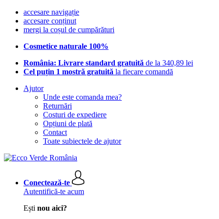
accesare navigație
accesare conținut
mergi la coșul de cumpărături
Cosmetice naturale 100%
România: Livrare standard gratuită
de la 340,89 lei
Cel puțin 1 mostră gratuită
la fiecare comandă
Ajutor
Unde este comanda mea?
Returnări
Costuri de expediere
Opțiuni de plată
Contact
Toate subiectele de ajutor
Conectează-te
Autentifică-te acum
Ești
nou aici?