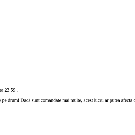
ra 23:59
.
e pe drum! Dacă sunt comandate mai multe, acest lucru ar putea afecta da