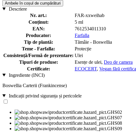
Ambele în coșul de cumpărături
Descriere
Nr. art.:
FAR-xxweihab
Conținut:
5 ml
EAN:
7612534011310
Producator:
Farfalla
Tip de plantă:
Tămâie - Boswellia
Teme - Farfalla:
Protecție
Consistență/Formă de prezentare:
Ulei
Tipuri de produse:
Esențe de ulei,
Deo de camera
Certificate:
ECOCERT
,
Vegan fără certific
Ingrediente (INCI)
Boswellia Carterii (Frankincense)
Indicații privind siguranța și pericolele