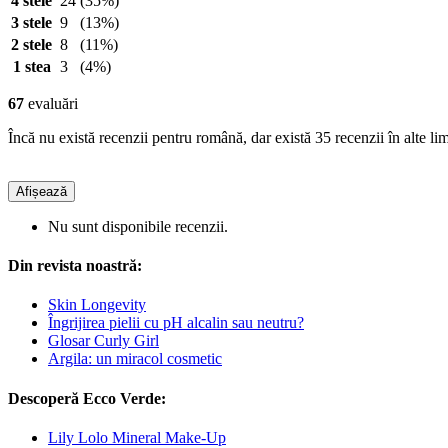
4 stele
24
(35%)
3 stele
9
(13%)
2 stele
8
(11%)
1 stea
3
(4%)
67
evaluări
Încă nu există recenzii pentru română, dar există 35 recenzii în alte lim
Afișează
Nu sunt disponibile recenzii.
Din revista noastră:
Skin Longevity
Îngrijirea pielii cu pH alcalin sau neutru?
Glosar Curly Girl
Argila: un miracol cosmetic
Descoperă Ecco Verde:
Lily Lolo Mineral Make-Up