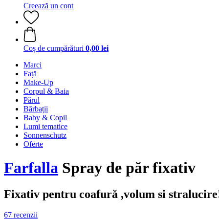
Creează un cont
Coș de cumpărături
0,00 lei
Marci
Față
Make-Up
Corpul & Baia
Părul
Bărbații
Baby & Copil
Lumi tematice
Sonnenschutz
Oferte
Farfalla
Spray de păr fixativ
Fixativ pentru coafură ,volum si stralucire
67 recenzii