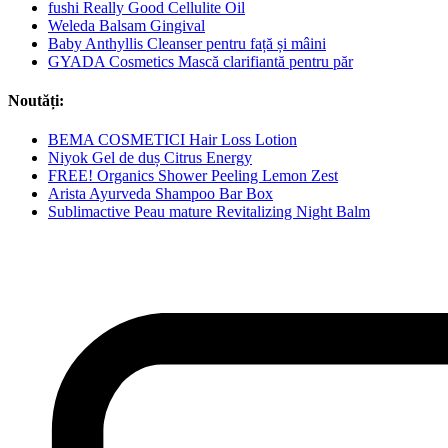
fushi Really Good Cellulite Oil
Weleda Balsam Gingival
Baby Anthyllis Cleanser pentru față și mâini
GYADA Cosmetics Mască clarifiantă pentru păr
Noutăți:
BEMA COSMETICI Hair Loss Lotion
Niyok Gel de duș Citrus Energy
FREE! Organics Shower Peeling Lemon Zest
Arista Ayurveda Shampoo Bar Box
Sublimactive Peau mature Revitalizing Night Balm