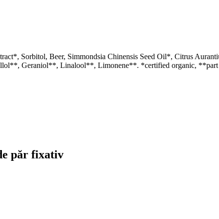
tract*, Sorbitol, Beer, Simmondsia Chinensis Seed Oil*, Citrus Aura
l**, Geraniol**, Linalool**, Limonene**. *certified organic, **part of
e păr fixativ