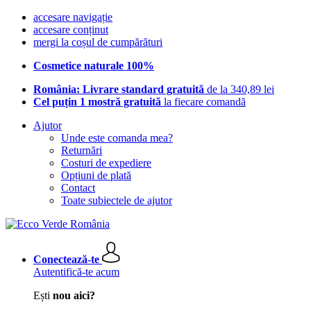
accesare navigație
accesare conținut
mergi la coșul de cumpărături
Cosmetice naturale 100%
România: Livrare standard gratuită
de la 340,89 lei
Cel puțin 1 mostră gratuită
la fiecare comandă
Ajutor
Unde este comanda mea?
Returnări
Costuri de expediere
Opțiuni de plată
Contact
Toate subiectele de ajutor
Conectează-te
Autentifică-te acum
Ești
nou aici?