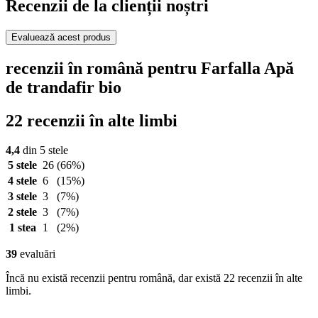
Recenzii de la clienții noștri
Evaluează acest produs
recenzii în română pentru Farfalla Apă
de trandafir bio
22 recenzii în alte limbi
4,4
din 5 stele
5 stele
26
(66%)
4 stele
6
(15%)
3 stele
3
(7%)
2 stele
3
(7%)
1 stea
1
(2%)
39
evaluări
Încă nu există recenzii pentru română, dar există 22 recenzii în alte
limbi.