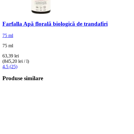
Farfalla
Apă florală biologică de trandafiri
75 ml
75 ml
63,39 lei
(845,20 lei / l)
4.5 (25)
Produse similare