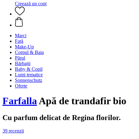
Creează un cont
Marci
Față
Make-Up
Corpul & Baia
Părul
Bărbații
Baby & Copil
Lumi tematice
Sonnenschutz
Oferte
Farfalla
Apă de trandafir bio
Cu parfum delicat de Regina florilor.
39 recenzii