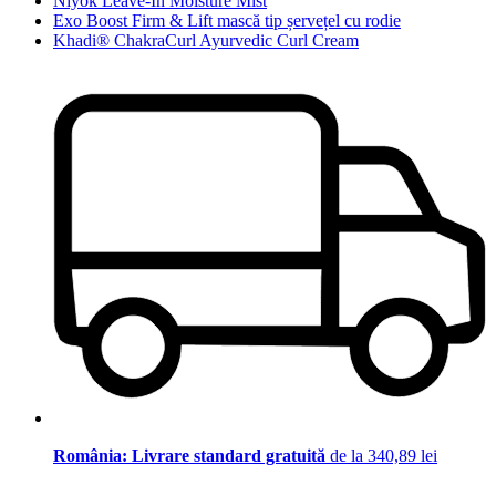
Niyok Leave-In Moisture Mist
Exo Boost Firm & Lift mască tip șervețel cu rodie
Khadi® ChakraCurl Ayurvedic Curl Cream
România: Livrare standard gratuită
de la 340,89 lei