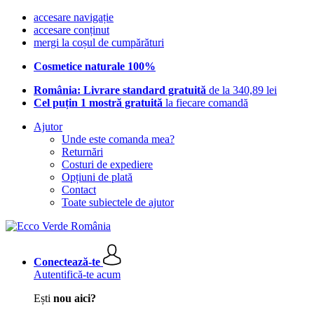
accesare navigație
accesare conținut
mergi la coșul de cumpărături
Cosmetice naturale 100%
România: Livrare standard gratuită
de la 340,89 lei
Cel puțin 1 mostră gratuită
la fiecare comandă
Ajutor
Unde este comanda mea?
Returnări
Costuri de expediere
Opțiuni de plată
Contact
Toate subiectele de ajutor
Conectează-te
Autentifică-te acum
Ești
nou aici?