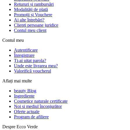
Retururi și rambursări
Modalități de plată
Promoții și Vouchere
Ai alte întrebări?
Clienți persoane juridice
Contul meu client
Contul meu
Autentificare
Înregistrare
Ți-ai uitat parola?
Unde este livrarea mea?
Valorifică voucherul
Aflați mai multe
beauty Blog
Ingrediente
Cosmetice naturale certificate
Noi si mediul înconjurător
Oferte actuale
Program de afiliere
Despre Ecco Verde