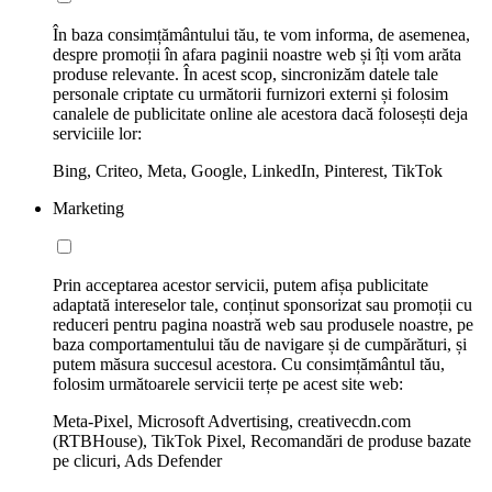
În baza consimțământului tău, te vom informa, de asemenea,
despre promoții în afara paginii noastre web și îți vom arăta
produse relevante. În acest scop, sincronizăm datele tale
personale criptate cu următorii furnizori externi și folosim
canalele de publicitate online ale acestora dacă folosești deja
serviciile lor:
Bing, Criteo, Meta, Google, LinkedIn, Pinterest, TikTok
Marketing
Prin acceptarea acestor servicii, putem afișa publicitate
adaptată intereselor tale, conținut sponsorizat sau promoții cu
reduceri pentru pagina noastră web sau produsele noastre, pe
baza comportamentului tău de navigare și de cumpărături, și
putem măsura succesul acestora. Cu consimțământul tău,
folosim următoarele servicii terțe pe acest site web:
Meta-Pixel, Microsoft Advertising, creativecdn.com
(RTBHouse), TikTok Pixel, Recomandări de produse bazate
pe clicuri, Ads Defender