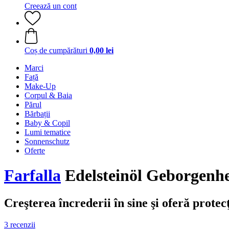
Creează un cont
Coș de cumpărături
0,00 lei
Marci
Față
Make-Up
Corpul & Baia
Părul
Bărbații
Baby & Copil
Lumi tematice
Sonnenschutz
Oferte
Farfalla
Edelsteinöl Geborgenhe
Creşterea încrederii în sine şi oferă protecţ
3 recenzii