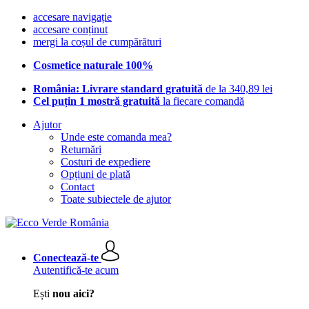
accesare navigație
accesare conținut
mergi la coșul de cumpărături
Cosmetice naturale 100%
România: Livrare standard gratuită
de la 340,89 lei
Cel puțin 1 mostră gratuită
la fiecare comandă
Ajutor
Unde este comanda mea?
Returnări
Costuri de expediere
Opțiuni de plată
Contact
Toate subiectele de ajutor
Conectează-te
Autentifică-te acum
Ești
nou aici?