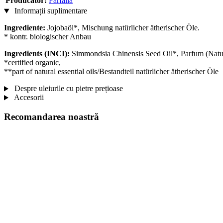
Producator:
Farfalla
Informații suplimentare
Ingrediente:
Jojobaöl*, Mischung natürlicher ätherischer Öle.
* kontr. biologischer Anbau
Ingredients (INCI):
Simmondsia Chinensis Seed Oil*, Parfum (Natur
*certified organic,
**part of natural essential oils/Bestandteil natürlicher ätherischer Öle
Despre uleiurile cu pietre prețioase
Accesorii
Recomandarea noastră