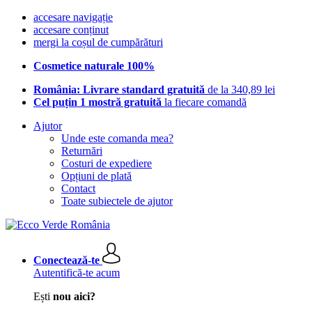
accesare navigație
accesare conținut
mergi la coșul de cumpărături
Cosmetice naturale 100%
România: Livrare standard gratuită
de la 340,89 lei
Cel puțin 1 mostră gratuită
la fiecare comandă
Ajutor
Unde este comanda mea?
Returnări
Costuri de expediere
Opțiuni de plată
Contact
Toate subiectele de ajutor
Conectează-te
Autentifică-te acum
Ești
nou aici?