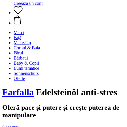
Creează un cont
Marci
Față
Make-Up
Corpul & Baia
Părul
Bărbații
Baby & Copil
Lumi tematice
Sonnenschutz
Oferte
Farfalla
Edelsteinöl anti-stres
Oferă pace și putere și crește puterea de
manipulare