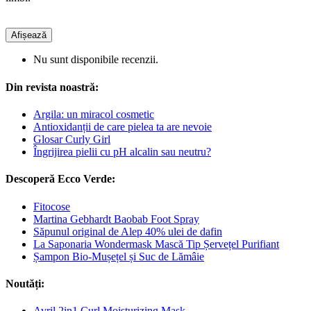
Afișează
Nu sunt disponibile recenzii.
Din revista noastră:
Argila: un miracol cosmetic
Antioxidanții de care pielea ta are nevoie
Glosar Curly Girl
Îngrijirea pielii cu pH alcalin sau neutru?
Descoperă Ecco Verde:
Fitocose
Martina Gebhardt Baobab Foot Spray
Săpunul original de Alep 40% ulei de dafin
La Saponaria Wondermask Mască Tip Șervețel Purifiant
Șampon Bio-Mușețel și Suc de Lămâie
Noutăți:
Avril 2in1 Curl Moisturizing Mask