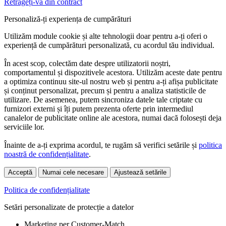
Retrageți-vă din contract
Personaliză-ți experiența de cumpărături
Utilizăm module cookie și alte tehnologii doar pentru a-ți oferi o
experiență de cumpărături personalizată, cu acordul tău individual.
În acest scop, colectăm date despre utilizatorii noștri,
comportamentul și dispozitivele acestora. Utilizăm aceste date pentru
a optimiza continuu site-ul nostru web și pentru a-ți afișa publicitate
și conținut personalizat, precum și pentru a analiza statisticile de
utilizare. De asemenea, putem sincroniza datele tale criptate cu
furnizori externi și îți putem prezenta oferte prin intermediul
canalelor de publicitate online ale acestora, numai dacă folosești deja
serviciile lor.
Înainte de a-ți exprima acordul, te rugăm să verifici setările și
politica
noastră de confidențialitate
.
Acceptă
Numai cele necesare
Ajustează setările
Politica de confidențialitate
Setări personalizate de protecție a datelor
Marketing per Customer-Match