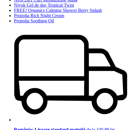
Niyok Gel de duș Tropical Twist
FREE! Organics Calming Shower Berry Splash
Propolia Rich Night Cream
Propolia Soothing Oil
România: Livrare standard gratuită
de la 340,89 lei