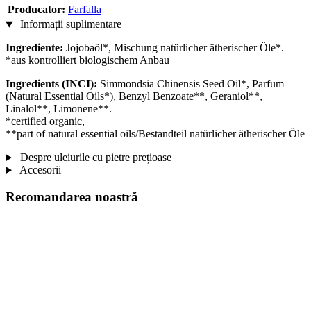
Producator:
Farfalla
Informații suplimentare
Ingrediente:
Jojobaöl*, Mischung natürlicher ätherischer Öle*.
*aus kontrolliert biologischem Anbau
Ingredients (INCI):
Simmondsia Chinensis Seed Oil*, Parfum
(Natural Essential Oils*), Benzyl Benzoate**, Geraniol**,
Linalol**, Limonene**.
*certified organic,
**part of natural essential oils/Bestandteil natürlicher ätherischer Öle
Despre uleiurile cu pietre prețioase
Accesorii
Recomandarea noastră