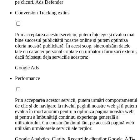
pe clicuri, Ads Defender
Conversion Tracking extins
Prin acceptarea acestui serviciu, putem înțelege și evalua mai
bine succesul publicității noastre online și putem optimiza
oferta noastră publicitară. În acest scop, sincronizăm datele
tale cu caracter personal criptate cu următorii furnizori externi,
dacă folosești deja serviciile acestora:
Google Ads
Performance
Prin acceptarea acestor servicii, putem urmări comportamentul
de clic și de navigare la nivelul paginii noastre web și îl putem
evalua în mod anonim pentru a optimiza pagina noastră web
și pentru a îmbunătăți continuu experiența generală a
utilizatorului. Cu consimțământul tău, pe această pagină web
utilizăm următoarele servicii ale terților:
Google Analytics, Clarity, Recenziile clienților Google, A/B-