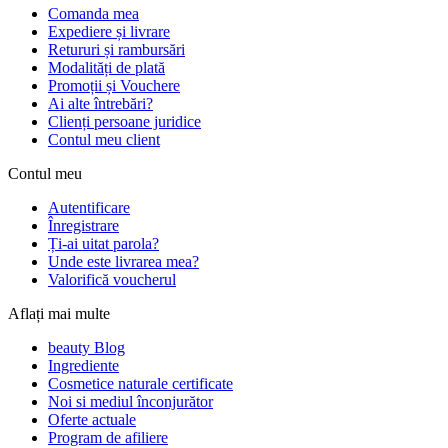
Comanda mea
Expediere și livrare
Retururi și rambursări
Modalități de plată
Promoții și Vouchere
Ai alte întrebări?
Clienți persoane juridice
Contul meu client
Contul meu
Autentificare
Înregistrare
Ți-ai uitat parola?
Unde este livrarea mea?
Valorifică voucherul
Aflați mai multe
beauty Blog
Ingrediente
Cosmetice naturale certificate
Noi si mediul înconjurător
Oferte actuale
Program de afiliere