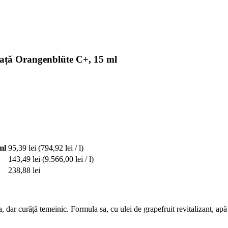
față Orangenblüte C+, 15 ml
ml
95,39 lei
(794,92 lei / l)
143,49 lei
(9.566,00 lei / l)
238,88 lei
 dar curăță temeinic. Formula sa, cu ulei de grapefruit revitalizant, apă fl