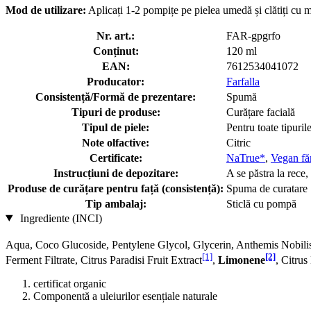
Mod de utilizare:
Aplicați 1-2 pompițe pe pielea umedă și clătiți cu m
Nr. art.:
FAR-gpgrfo
Conținut:
120 ml
EAN:
7612534041072
Producator:
Farfalla
Consistență/Formă de prezentare:
Spumă
Tipuri de produse:
Curățare facială
Tipul de piele:
Pentru toate tipuril
Note olfactive:
Citric
Certificate:
NaTrue*
,
Vegan făr
Instrucțiuni de depozitare:
A se păstra la rece,
Produse de curățare pentru față (consistență):
Spuma de curatare
Tip ambalaj:
Sticlă cu pompă
Ingrediente (INCI)
Aqua, Coco Glucoside, Pentylene Glycol, Glycerin, Anthemis Nobili
[1]
[2]
Ferment Filtrate, Citrus Paradisi Fruit Extract
,
Limonene
, Citru
certificat organic
Componentă a uleiurilor esențiale naturale