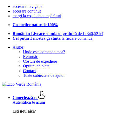
accesare navigație
accesare conținut
mergi la coșul de cumpărături
Cosmetice naturale 100%
România: Livrare standard gratuită
de la 340,52 lei
Cel puțin 1 mostră gratuită
la fiecare comandă
Ajutor
Unde este comanda mea?
Returnări
Costuri de expediere
Opțiuni de plată
Contact
Toate subiectele de ajutor
Conectează-te
Autentifică-te acum
Ești
nou aici?