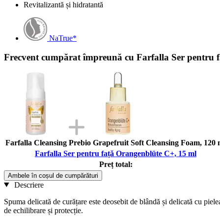
Revitalizantă și hidratantă
NaTrue*
Frecvent cumpărat împreună cu Farfalla Ser pentru 
Farfalla Cleansing Prebio Grapefruit Soft Cleansing Foam, 120 
Farfalla Ser pentru față Orangenblüte C+, 15 ml
Preț total:
Ambele în coșul de cumpărături
Descriere
Spuma delicată de curățare este deosebit de blândă și delicată cu pielea,
de echilibrare și protecție.