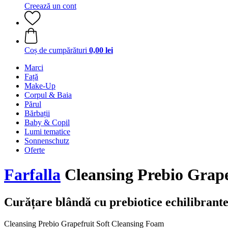
Creează un cont
Coș de cumpărături
0,00 lei
Marci
Față
Make-Up
Corpul & Baia
Părul
Bărbații
Baby & Copil
Lumi tematice
Sonnenschutz
Oferte
Farfalla
Cleansing Prebio Grape
Curățare blândă cu prebiotice echilibrant
Cleansing Prebio Grapefruit Soft Cleansing Foam