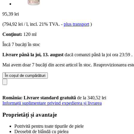
95,39 lei
(
794,92 lei / l
, incl. 21% TVA.
-
plus transport
)
Conţinut:
120 ml
Încă 7 bucăți în stoc
Livrare până la joi, 13. august
dacă comanzi până la
joi ora 23:59
.
Mai avem doar 7 bucăți din acest articol în stoc. Reaprovizionarea est
În coșul de cumpărături
România: Livrare standard gratuită
de la 340,52 lei
Informații suplimentare privind expedierea și livrarea
Proprietăți și avantaje
Potrivită pentru toate tipurile de piele
Deosebit de blândă cu pielea