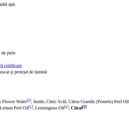
ultă apă.
e de piele
ă certificare
 uscat și protejat de lumină
[1]
s Flower Water
, Inulin, Citric Acid, Citrus Grandis (Pomelo) Peel Oil
[1]
[1]
[2]
s Lemon Peel Oil
, Lemongrass Oil
,
Citral