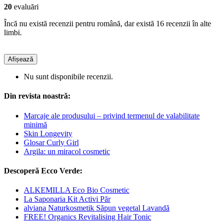
20
evaluări
Încă nu există recenzii pentru română, dar există 16 recenzii în alte
limbi.
Afișează
Nu sunt disponibile recenzii.
Din revista noastră:
Marcaje ale produsului – privind termenul de valabilitate
minimă
Skin Longevity
Glosar Curly Girl
Argila: un miracol cosmetic
Descoperă Ecco Verde:
ALKEMILLA Eco Bio Cosmetic
La Saponaria Kit Activi Păr
alviana Naturkosmetik Săpun vegetal Lavandă
FREE! Organics Revitalising Hair Tonic