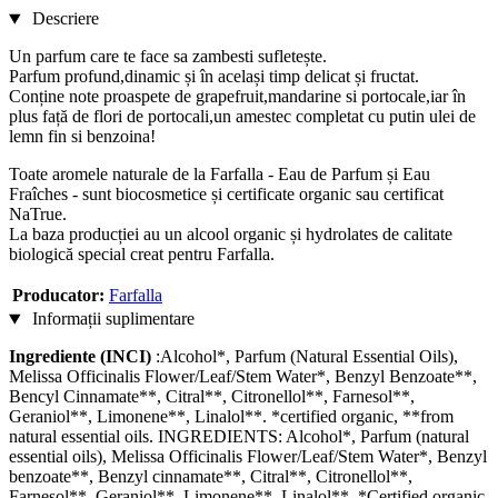
Descriere
Un parfum care te face sa zambesti sufletește.
Parfum profund,dinamic și în același timp delicat și fructat.
Conține note proaspete de grapefruit,mandarine si portocale,iar în
plus față de flori de portocali,un amestec completat cu putin ulei de
lemn fin si benzoina!
Toate aromele naturale de la Farfalla - Eau de Parfum și Eau
Fraîches - sunt biocosmetice și certificate organic sau certificat
NaTrue.
La baza producției au un alcool organic și hydrolates de calitate
biologică special creat pentru Farfalla.
Producator:
Farfalla
Informații suplimentare
Ingrediente (INCI)
:Alcohol*, Parfum (Natural Essential Oils),
Melissa Officinalis Flower/Leaf/Stem Water*, Benzyl Benzoate**,
Bencyl Cinnamate**, Citral**, Citronellol**, Farnesol**,
Geraniol**, Limonene**, Linalol**. *certified organic, **from
natural essential oils. INGREDIENTS: Alcohol*, Parfum (natural
essential oils), Melissa Officinalis Flower/Leaf/Stem Water*, Benzyl
benzoate**, Benzyl cinnamate**, Citral**, Citronellol**,
Farnesol**, Geraniol**, Limonene**, Linalol**. *Certified organic,