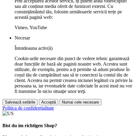
Prin acceptarea acestor servicii, îți putem arăta videoclipuri
sau alt conținut media oferit de furnizori externi. Cu
consimțământul tău, folosim următoarele servicii terțe pe
această pagină web:
Vimeo, YouTube
Necesar
Întotdeauna activ(ă)
Cookie-urile necesare din punct de vedere tehnic garantează
doar funcțiile de bază ale paginii noastre web. Acestea sunt
utilizate, de exemplu, pentru a-ți permite să aduni produse în
coșul tău de cumpărături sau să te conectezi la contul tău de
client. Acestea nu permit crearea niciunei legături cu privire la
persoana ta, iar eventualele date colectate în acest mod nu vor
fi transmise în nicio situaţie unor terţi.
Salvează setările
Acceptă
Numai cele necesare
Politica de confidențialitate
Bist du im richtigen Shop?