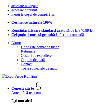
accesare navigație
accesare conținut
mergi la coșul de cumpărături
Cosmetice naturale 100%
România: Livrare standard gratuită
de la 340,89 lei
Cel puțin 1 mostră gratuită
la fiecare comandă
Ajutor
Unde este comanda mea?
Returnări
Costuri de expediere
Opțiuni de plată
Contact
Toate subiectele de ajutor
Conectează-te
Autentifică-te acum
Ești
nou aici?