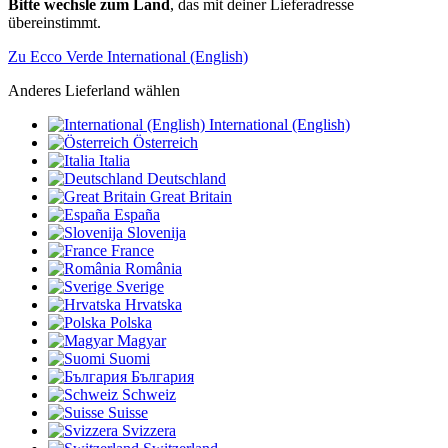
Bitte wechsle zum Land
, das mit deiner Lieferadresse
übereinstimmt.
Zu Ecco Verde International (English)
Anderes Lieferland wählen
International (English)
Österreich
Italia
Deutschland
Great Britain
España
Slovenija
France
România
Sverige
Hrvatska
Polska
Magyar
Suomi
България
Schweiz
Suisse
Svizzera