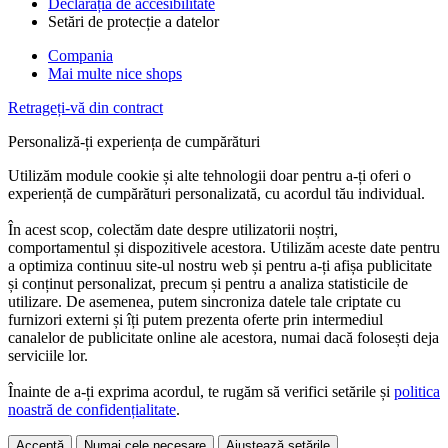
Declarația de accesibilitate
Setări de protecție a datelor
Compania
Mai multe nice shops
Retrageți-vă din contract
Personaliză-ți experiența de cumpărături
Utilizăm module cookie și alte tehnologii doar pentru a-ți oferi o
experiență de cumpărături personalizată, cu acordul tău individual.
În acest scop, colectăm date despre utilizatorii noștri,
comportamentul și dispozitivele acestora. Utilizăm aceste date pentru
a optimiza continuu site-ul nostru web și pentru a-ți afișa publicitate
și conținut personalizat, precum și pentru a analiza statisticile de
utilizare. De asemenea, putem sincroniza datele tale criptate cu
furnizori externi și îți putem prezenta oferte prin intermediul
canalelor de publicitate online ale acestora, numai dacă folosești deja
serviciile lor.
Înainte de a-ți exprima acordul, te rugăm să verifici setările și
politica
noastră de confidențialitate
.
Acceptă
Numai cele necesare
Ajustează setările