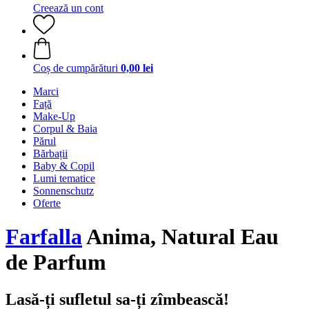
Creează un cont
Coș de cumpărături
0,00 lei
Marci
Față
Make-Up
Corpul & Baia
Părul
Bărbații
Baby & Copil
Lumi tematice
Sonnenschutz
Oferte
Farfalla
Anima, Natural Eau
de Parfum
Lasă-ți sufletul sa-ți zîmbească!