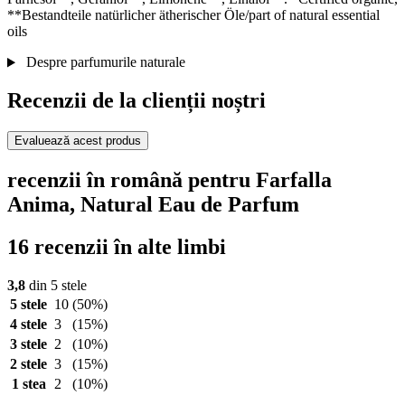
**Bestandteile natürlicher ätherischer Öle/part of natural essential
oils
Despre parfumurile naturale
Recenzii de la clienții noștri
Evaluează acest produs
recenzii în română pentru Farfalla
Anima, Natural Eau de Parfum
16 recenzii în alte limbi
3,8
din 5 stele
5 stele
10
(50%)
4 stele
3
(15%)
3 stele
2
(10%)
2 stele
3
(15%)
1 stea
2
(10%)