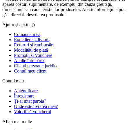
apărea costuri suplimentare, de exemplu, din cauza greutății,
dimensiunii sau caracteristicilor produselor. Aceste informații le poți
găsi direct în descrierea produsului.
Ajutor și asistență
Comanda mea
Expediere și livrare
Retururi și rambursări
Modalități de plată
Promoții și Vouchere
Ai alte întrebări?
Clienți persoane juridice
Contul meu client
Contul meu
Autentificare
Înregistrare
Ți-ai uitat parola?
Unde este livrarea mea?
Valorifică voucherul
Aflați mai multe