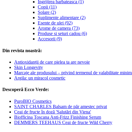
Îngrijirea barbateasca (1)
Copii (11)
Solare (2)
Suplimente alimentare (2)
Esente de ulei (92)
Arome de camera (73)
Produse si seturi cadou (6)
Accesorii (9)
Din revista noastră:
Antioxidanții de care pielea ta are nevoie
Skin Longevity
Marcaje ale produsului – privind termenul de valabilitate minim
Argila: un miracol cosmetic
Descoperă Ecco Verde:
PuroBIO Cosmetics
SAINT CHARLES Balsam de păr amestec privat
Ceai de fructe în doză 'Salutări din Viena'
Biofficina Toscana Anti-Frizz Finishing Serum
DEMMERS TEEHAUS Ceai de fructe Wild Cherry