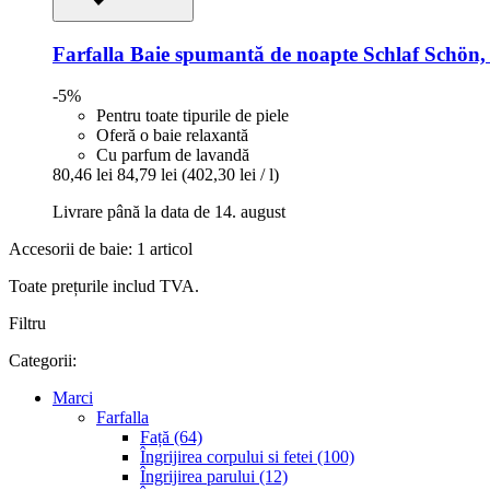
Farfalla
Baie spumantă de noapte Schlaf Schön,
-5%
Pentru toate tipurile de piele
Oferă o baie relaxantă
Cu parfum de lavandă
80,46 lei
84,79 lei
(402,30 lei / l)
Livrare până la data de 14. august
Accesorii de baie: 1 articol
Toate prețurile includ TVA.
Filtru
Categorii:
Marci
Farfalla
Față (64)
Îngrijirea corpului si fetei (100)
Îngrijirea parului (12)