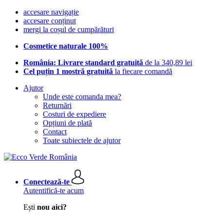
accesare navigație
accesare conținut
mergi la coșul de cumpărături
Cosmetice naturale 100%
România: Livrare standard gratuită
de la 340,89 lei
Cel puțin 1 mostră gratuită
la fiecare comandă
Ajutor
Unde este comanda mea?
Returnări
Costuri de expediere
Opțiuni de plată
Contact
Toate subiectele de ajutor
Conectează-te
Autentifică-te acum
Ești
nou aici?