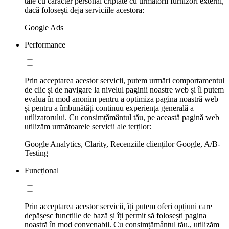
tale cu caracter personal criptate cu următorii furnizori externi,
dacă folosești deja serviciile acestora:
Google Ads
Performance
Prin acceptarea acestor servicii, putem urmări comportamentul
de clic și de navigare la nivelul paginii noastre web și îl putem
evalua în mod anonim pentru a optimiza pagina noastră web
și pentru a îmbunătăți continuu experiența generală a
utilizatorului. Cu consimțământul tău, pe această pagină web
utilizăm următoarele servicii ale terților:
Google Analytics, Clarity, Recenziile clienților Google, A/B-
Testing
Funcțional
Prin acceptarea acestor servicii, îți putem oferi opțiuni care
depășesc funcțiile de bază și îți permit să folosești pagina
noastră în mod convenabil. Cu consimțământul tău., utilizăm