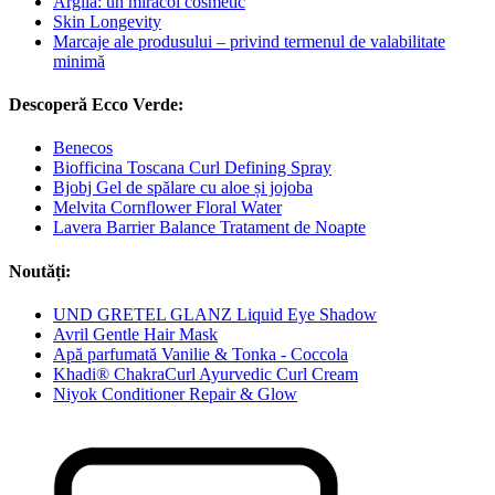
Argila: un miracol cosmetic
Skin Longevity
Marcaje ale produsului – privind termenul de valabilitate
minimă
Descoperă Ecco Verde:
Benecos
Biofficina Toscana Curl Defining Spray
Bjobj Gel de spălare cu aloe și jojoba
Melvita Cornflower Floral Water
Lavera Barrier Balance Tratament de Noapte
Noutăți:
UND GRETEL GLANZ Liquid Eye Shadow
Avril Gentle Hair Mask
Apă parfumată Vanilie & Tonka - Coccola
Khadi® ChakraCurl Ayurvedic Curl Cream
Niyok Conditioner Repair & Glow