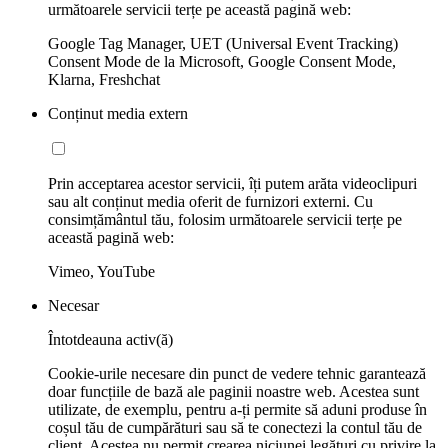
următoarele servicii terțe pe această pagină web:
Google Tag Manager, UET (Universal Event Tracking)
Consent Mode de la Microsoft, Google Consent Mode,
Klarna, Freshchat
Conținut media extern
Prin acceptarea acestor servicii, îți putem arăta videoclipuri
sau alt conținut media oferit de furnizori externi. Cu
consimțământul tău, folosim următoarele servicii terțe pe
această pagină web:
Vimeo, YouTube
Necesar
Întotdeauna activ(ă)
Cookie-urile necesare din punct de vedere tehnic garantează
doar funcțiile de bază ale paginii noastre web. Acestea sunt
utilizate, de exemplu, pentru a-ți permite să aduni produse în
coșul tău de cumpărături sau să te conectezi la contul tău de
client. Acestea nu permit crearea niciunei legături cu privire la