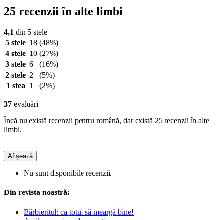
25 recenzii în alte limbi
4,1
din 5 stele
5 stele
18
(48%)
4 stele
10
(27%)
3 stele
6
(16%)
2 stele
2
(5%)
1 stea
1
(2%)
37
evaluări
Încă nu există recenzii pentru română, dar există 25 recenzii în alte
limbi.
Afișează
Nu sunt disponibile recenzii.
Din revista noastră:
Bărbieritul: ca totul să meargă bine!