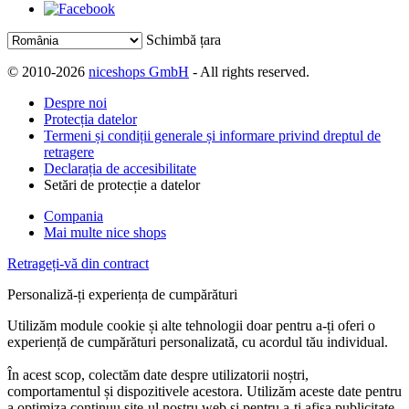
Schimbă țara
© 2010-2026
niceshops GmbH
- All rights reserved.
Despre noi
Protecția datelor
Termeni și condiții generale și informare privind dreptul de
retragere
Declarația de accesibilitate
Setări de protecție a datelor
Compania
Mai multe nice shops
Retrageți-vă din contract
Personaliză-ți experiența de cumpărături
Utilizăm module cookie și alte tehnologii doar pentru a-ți oferi o
experiență de cumpărături personalizată, cu acordul tău individual.
În acest scop, colectăm date despre utilizatorii noștri,
comportamentul și dispozitivele acestora. Utilizăm aceste date pentru
a optimiza continuu site-ul nostru web și pentru a-ți afișa publicitate