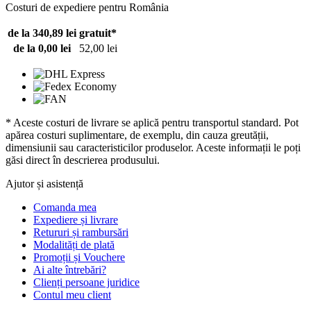
Costuri de expediere pentru România
de la 340,89 lei
gratuit*
de la 0,00 lei
52,00 lei
* Aceste costuri de livrare se aplică pentru transportul standard. Pot
apărea costuri suplimentare, de exemplu, din cauza greutății,
dimensiunii sau caracteristicilor produselor. Aceste informații le poți
găsi direct în descrierea produsului.
Ajutor și asistență
Comanda mea
Expediere și livrare
Retururi și rambursări
Modalități de plată
Promoții și Vouchere
Ai alte întrebări?
Clienți persoane juridice
Contul meu client