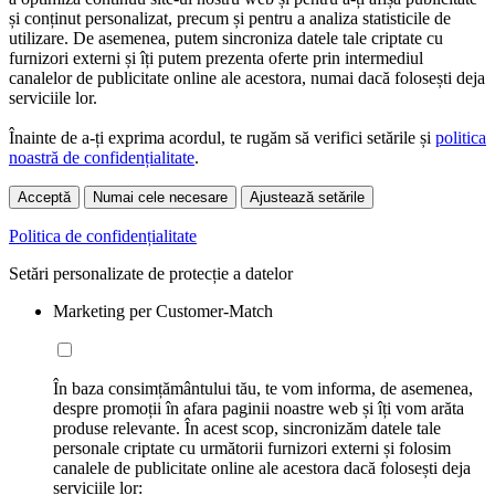
și conținut personalizat, precum și pentru a analiza statisticile de
utilizare. De asemenea, putem sincroniza datele tale criptate cu
furnizori externi și îți putem prezenta oferte prin intermediul
canalelor de publicitate online ale acestora, numai dacă folosești deja
serviciile lor.
Înainte de a-ți exprima acordul, te rugăm să verifici setările și
politica
noastră de confidențialitate
.
Acceptă
Numai cele necesare
Ajustează setările
Politica de confidențialitate
Setări personalizate de protecție a datelor
Marketing per Customer-Match
În baza consimțământului tău, te vom informa, de asemenea,
despre promoții în afara paginii noastre web și îți vom arăta
produse relevante. În acest scop, sincronizăm datele tale
personale criptate cu următorii furnizori externi și folosim
canalele de publicitate online ale acestora dacă folosești deja
serviciile lor: