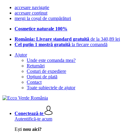
accesare navigație
accesare conținut
mergi la coșul de cumpărături
Cosmetice naturale 100%
România: Livrare standard gratuită
de la 340,89 lei
Cel puțin 1 mostră gratuită
la fiecare comandă
Ajutor
Unde este comanda mea?
Returnări
Costuri de expediere
Opțiuni de plată
Contact
Toate subiectele de ajutor
Conectează-te
Autentifică-te acum
Ești
nou aici?