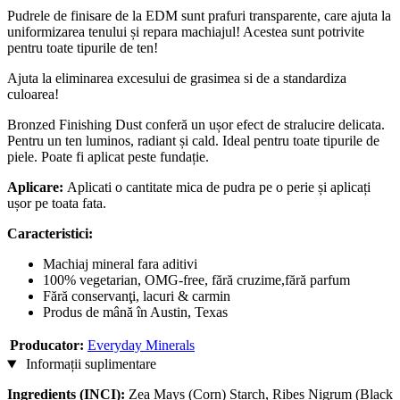
Pudrele de finisare de la EDM sunt prafuri transparente, care ajuta la
uniformizarea tenului și repara machiajul! Acestea sunt potrivite
pentru toate tipurile de ten!
Ajuta la eliminarea excesului de grasimea si de a standardiza
culoarea!
Bronzed Finishing Dust conferă un ușor efect de stralucire delicata.
Pentru un ten luminos, radiant și cald. Ideal pentru toate tipurile de
piele. Poate fi aplicat peste fundație.
Aplicare:
Aplicati o cantitate mica de pudra pe o perie și aplicați
ușor pe toata fata.
Caracteristici:
Machiaj mineral fara aditivi
100% vegetarian, OMG-free, fără cruzime,fără parfum
Fără conservanţi, lacuri & carmin
Produs de mână în Austin, Texas
Producator:
Everyday Minerals
Informații suplimentare
Ingredients (INCI):
Zea Mays (Corn) Starch, Ribes Nigrum (Black