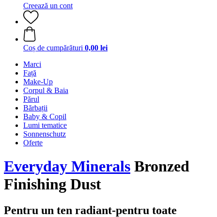
Creează un cont
Coș de cumpărături
0,00 lei
Marci
Față
Make-Up
Corpul & Baia
Părul
Bărbații
Baby & Copil
Lumi tematice
Sonnenschutz
Oferte
Everyday Minerals
Bronzed
Finishing Dust
Pentru un ten radiant-pentru toate