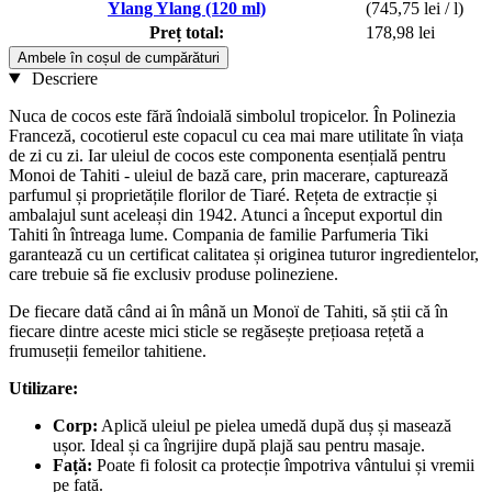
Ylang Ylang (120 ml)
(745,75 lei / l)
Preț total:
178,98 lei
Ambele în coșul de cumpărături
Descriere
Nuca de cocos este fără îndoială simbolul tropicelor. În Polinezia
Franceză, cocotierul este copacul cu cea mai mare utilitate în viața
de zi cu zi. Iar uleiul de cocos este componenta esențială pentru
Monoi de Tahiti - uleiul de bază care, prin macerare, capturează
parfumul și proprietățile florilor de Tiaré. Rețeta de extracție și
ambalajul sunt aceleași din 1942. Atunci a început exportul din
Tahiti în întreaga lume. Compania de familie Parfumeria Tiki
garantează cu un certificat calitatea și originea tuturor ingredientelor,
care trebuie să fie exclusiv produse polineziene.
De fiecare dată când ai în mână un Monoï de Tahiti, să știi că în
fiecare dintre aceste mici sticle se regăsește prețioasa rețetă a
frumuseții femeilor tahitiene.
Utilizare:
Corp:
Aplică uleiul pe pielea umedă după duș și masează
ușor. Ideal și ca îngrijire după plajă sau pentru masaje.
Față:
Poate fi folosit ca protecție împotriva vântului și vremii
pe față.