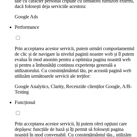
tale cu caracter personal criptate cu următorii furnizori externi,
dacă folosești deja serviciile acestora:
Google Ads
Performance
Prin acceptarea acestor servicii, putem urmări comportamentul
de clic și de navigare la nivelul paginii noastre web și îl putem
evalua în mod anonim pentru a optimiza pagina noastră web
și pentru a îmbunătăți continuu experiența generală a
utilizatorului. Cu consimțământul tău, pe această pagină web
utilizăm următoarele servicii ale terților:
Google Analytics, Clarity, Recenziile clienților Google, A/B-
Testing
Funcțional
Prin acceptarea acestor servicii, îți putem oferi opțiuni care
depășesc funcțiile de bază și îți permit să folosești pagina
noastră în mod convenabil. Cu consimțământul tău., utilizăm