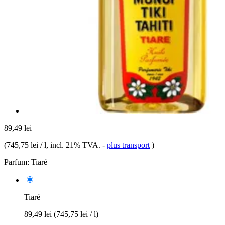
89,49 lei
(
745,75 lei / l
, incl. 21% TVA.
-
plus transport
)
Parfum:
Tiaré
Tiaré
89,49 lei
(745,75 lei / l)