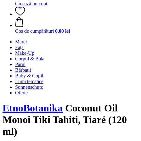
Creează un cont
Coș de cumpărături
0,00 lei
Marci
Față
Make-Up
Corpul & Baia
Părul
Bărbații
Baby & Copil
Lumi tematice
Sonnenschutz
Oferte
EtnoBotanika
Coconut Oil
Monoi Tiki Tahiti, Tiaré (120
ml)