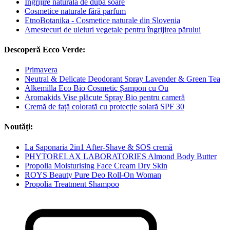
Îngrijire naturală de după soare
Cosmetice naturale fără parfum
EtnoBotanika - Cosmetice naturale din Slovenia
Amestecuri de uleiuri vegetale pentru îngrijirea părului
Descoperă Ecco Verde:
Primavera
Neutral & Delicate Deodorant Spray Lavender & Green Tea
Alkemilla Eco Bio Cosmetic Șampon cu Ou
Aromakids Vise plăcute Spray Bio pentru cameră
Cremă de față colorată cu protecție solară SPF 30
Noutăți:
La Saponaria 2in1 After-Shave & SOS cremă
PHYTORELAX LABORATORIES Almond Body Butter
Propolia Moisturising Face Cream Dry Skin
ROYS Beauty Pure Deo Roll-On Woman
Propolia Treatment Shampoo