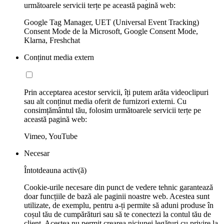
următoarele servicii terțe pe această pagină web:
Google Tag Manager, UET (Universal Event Tracking)
Consent Mode de la Microsoft, Google Consent Mode,
Klarna, Freshchat
Conținut media extern
Prin acceptarea acestor servicii, îți putem arăta videoclipuri
sau alt conținut media oferit de furnizori externi. Cu
consimțământul tău, folosim următoarele servicii terțe pe
această pagină web:
Vimeo, YouTube
Necesar
Întotdeauna activ(ă)
Cookie-urile necesare din punct de vedere tehnic garantează
doar funcțiile de bază ale paginii noastre web. Acestea sunt
utilizate, de exemplu, pentru a-ți permite să aduni produse în
coșul tău de cumpărături sau să te conectezi la contul tău de
client. Acestea nu permit crearea niciunei legături cu privire la