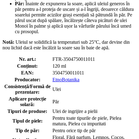
Păr:
Înainte de expunerea la soare, aplică uleiul generos în
păr pentru a-l proteja de uscare și a-l îngriji, deoarece căldura
soarelui permite acizilor grași esențiali să pătrundă în păr. Pe
părul uscat după spălare, încălzește câteva picături de ulei
Monoï în palme și aplică ușor la vârfurile părului încă umed
cu prosopul.
Notă:
Uleiul se solidifică la temperaturi sub 25°C, dar devine din
nou lichid dacă este încălzit la soare sau în baie de apă.
Nr. art.:
FTR-3504750011011
Conținut:
120 ml
EAN:
3504750011011
Producator:
EtnoBotanika
Consistență/Formă de
Ulei
prezentare:
Aplicare protecție
Păr
solară:
Tipuri de produse:
Ulei de ingrijire a pielii
Pentru toate tipurile de piele, Pielea
Tipul de piele:
matura, Pielea cu impuritati
Tip de păr:
Pentru orice tip de păr
Floral, Fără parfum, Lemnos, Cocos,