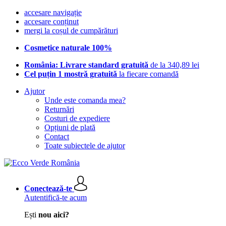
accesare navigație
accesare conținut
mergi la coșul de cumpărături
Cosmetice naturale 100%
România: Livrare standard gratuită
de la 340,89 lei
Cel puțin 1 mostră gratuită
la fiecare comandă
Ajutor
Unde este comanda mea?
Returnări
Costuri de expediere
Opțiuni de plată
Contact
Toate subiectele de ajutor
Conectează-te
Autentifică-te acum
Ești
nou aici?