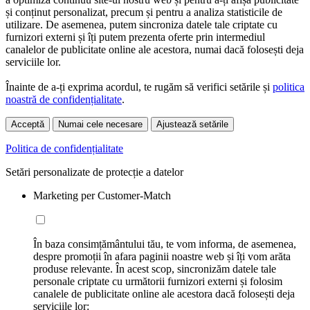
și conținut personalizat, precum și pentru a analiza statisticile de
utilizare. De asemenea, putem sincroniza datele tale criptate cu
furnizori externi și îți putem prezenta oferte prin intermediul
canalelor de publicitate online ale acestora, numai dacă folosești deja
serviciile lor.
Înainte de a-ți exprima acordul, te rugăm să verifici setările și
politica
noastră de confidențialitate
.
Acceptă
Numai cele necesare
Ajustează setările
Politica de confidențialitate
Setări personalizate de protecție a datelor
Marketing per Customer-Match
În baza consimțământului tău, te vom informa, de asemenea,
despre promoții în afara paginii noastre web și îți vom arăta
produse relevante. În acest scop, sincronizăm datele tale
personale criptate cu următorii furnizori externi și folosim
canalele de publicitate online ale acestora dacă folosești deja
serviciile lor: