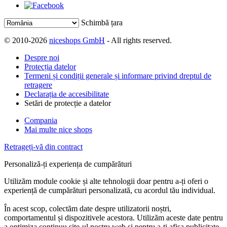
Schimbă țara
© 2010-2026
niceshops GmbH
- All rights reserved.
Despre noi
Protecția datelor
Termeni și condiții generale și informare privind dreptul de
retragere
Declarația de accesibilitate
Setări de protecție a datelor
Compania
Mai multe nice shops
Retrageți-vă din contract
Personaliză-ți experiența de cumpărături
Utilizăm module cookie și alte tehnologii doar pentru a-ți oferi o
experiență de cumpărături personalizată, cu acordul tău individual.
În acest scop, colectăm date despre utilizatorii noștri,
comportamentul și dispozitivele acestora. Utilizăm aceste date pentru
a optimiza continuu site-ul nostru web și pentru a-ți afișa publicitate