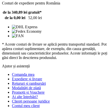
Costuri de expediere pentru România
de la 340,89 lei
gratuit*
de la 0,00 lei
52,00 lei
* Aceste costuri de livrare se aplică pentru transportul standard. Pot
apărea costuri suplimentare, de exemplu, din cauza greutății,
dimensiunii sau caracteristicilor produselor. Aceste informații le poți
găsi direct în descrierea produsului.
Ajutor și asistență
Comanda mea
Expediere și livrare
Retururi și rambursări
Modalități de plată
Promoții și Vouchere
Ai alte întrebări?
Clienți persoane juridice
Contul meu client