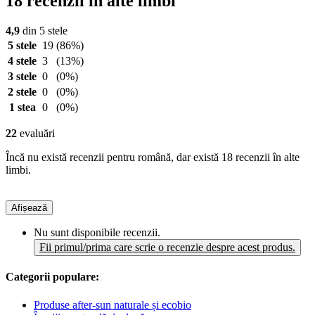
18 recenzii în alte limbi
4,9
din 5 stele
5 stele
19
(86%)
4 stele
3
(13%)
3 stele
0
(0%)
2 stele
0
(0%)
1 stea
0
(0%)
22
evaluări
Încă nu există recenzii pentru română, dar există 18 recenzii în alte
limbi.
Afișează
Nu sunt disponibile recenzii.
Fii primul/prima care scrie o recenzie despre acest produs.
Categorii populare:
Produse after-sun naturale și ecobio