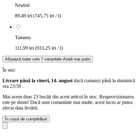
Neutral
89,49 lei
(745,75 lei / l)
Tamanu
111,99 lei
(933,25 lei / l)
Afișează toate cele 7 variantele
Arată mai puțin
În stoc
Livrare până la vineri, 14. august
dacă comanzi până la
duminică
ora 23:59
.
Mai avem doar 23 bucăți din acest articol în stoc. Reaprovizionarea
este pe drum! Dacă sunt comandate mai multe, acest lucru ar putea
afecta data livrării.
În coșul de cumpărături