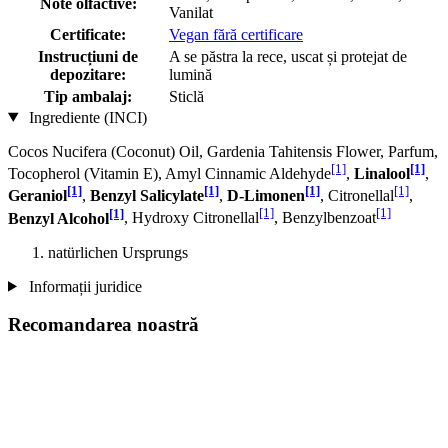
Note olfactive:
Vanilat
Certificate:
Vegan fără certificare
Instrucțiuni de
A se păstra la rece, uscat și protejat de
depozitare:
lumină
Tip ambalaj:
Sticlă
Ingrediente (INCI)
Cocos Nucifera (Coconut) Oil, Gardenia Tahitensis Flower, Parfum,
[1]
[1]
Tocopherol (Vitamin E), Amyl Cinnamic Aldehyde
,
Linalool
,
[1]
[1]
[1]
[1]
Geraniol
,
Benzyl Salicylate
,
D-Limonen
, Citronellal
,
[1]
[1]
[1]
Benzyl Alcohol
, Hydroxy Citronellal
, Benzylbenzoat
natürlichen Ursprungs
Informații juridice
Recomandarea noastră