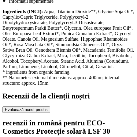
Informații suplimentare
Ingredients (INCI):
Aqua, Titanium Dioxide**, Glycine Soja Oil*,
Caprylic/Capric Triglyceride, Polyglyceryl-2
Dipolyhydroxystearate, Polyglyceryl-3 Diisostearate,
Butyrospermum Parkii Butter*, Glycerin, Olea europaea Fruit Oil*,
Olea Europaea Leaf Extract*, Punica Granatum Extract*, Glyceryl
Oleate, Canola Oil, Magnesium Sulfate, Hippophae Rhamnoides
Oil*, Rosa Moschata Oil*, Simmondsia Chinensis Oil*, Oryza
Sativa Bran Oil, Oenothera Biennis Oil*, Macadamia Ternifolia Oil,
Glycyrrhiza Glabra Extract, Mica, Lecithin, Tocopherol, Bisabolol,
Alcohol, Tocopheryl Acetate, Stearic Acid, Alumina (Corundum),
Parfum, Limonene, Linalool, Citronellol, Citral, Geraniol.
* ingredients from organic farming
** Nanometer: external dimensions: approx. 400nm, internal
structure: approx. 15nm
Recenzii de la clienții noștri
Evaluează acest produs
recenzii în română pentru ECO-
Cosmetics Protecție solară LSF 30