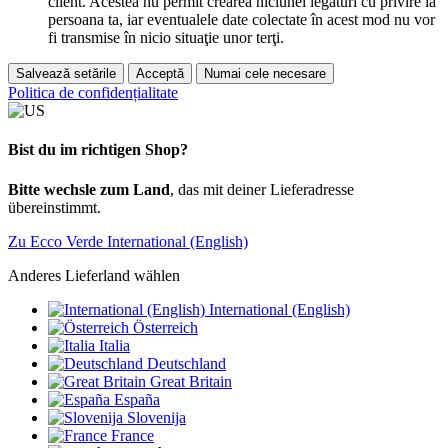
client. Acestea nu permit crearea niciunei legături cu privire la
persoana ta, iar eventualele date colectate în acest mod nu vor
fi transmise în nicio situaţie unor terţi.
Salvează setările
Acceptă
Numai cele necesare
Politica de confidențialitate
Bist du im richtigen Shop?
Bitte wechsle zum Land
, das mit deiner Lieferadresse
übereinstimmt.
Zu Ecco Verde International (English)
Anderes Lieferland wählen
International (English)
Österreich
Italia
Deutschland
Great Britain
España
Slovenija
France