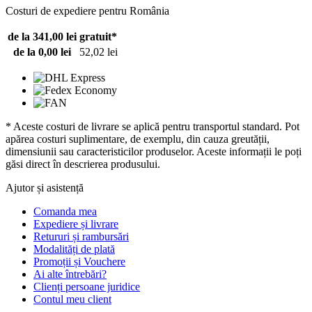
Costuri de expediere pentru România
de la 341,00 lei
gratuit*
de la 0,00 lei
52,02 lei
* Aceste costuri de livrare se aplică pentru transportul standard. Pot
apărea costuri suplimentare, de exemplu, din cauza greutății,
dimensiunii sau caracteristicilor produselor. Aceste informații le poți
găsi direct în descrierea produsului.
Ajutor și asistență
Comanda mea
Expediere și livrare
Retururi și rambursări
Modalități de plată
Promoții și Vouchere
Ai alte întrebări?
Clienți persoane juridice
Contul meu client