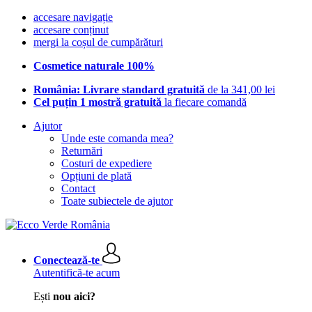
accesare navigație
accesare conținut
mergi la coșul de cumpărături
Cosmetice naturale 100%
România: Livrare standard gratuită
de la 341,00 lei
Cel puțin 1 mostră gratuită
la fiecare comandă
Ajutor
Unde este comanda mea?
Returnări
Costuri de expediere
Opțiuni de plată
Contact
Toate subiectele de ajutor
Conectează-te
Autentifică-te acum
Ești
nou aici?