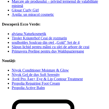
Marcaje ale produsului – privind termenul de valabilitate
minimă
Glosar Curly Girl
Argila: un miracol cosmetic
Descoperă Ecco Verde:
alviana Naturkosmetik
Tiroler Kräuterhof Ceai de rozmarin
soulbottles Soulcup din oțel „Gold” Set de 4
Săpun lichid pentru mâini cu ulei de arbore de ceai
Primavera Peeling pentru duș Waldspaziergang
Noutăți:
Niyok Conditioner Moisture & Glow
Niyok Gel de duș Soft Serenity
Avril Pro Âge+ Eye & Lip Contour Treatment
Propolia Repairing Foot Cream
Propolia Active Balm