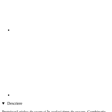
Descriere
Protejează pielea de soare şi în acelaşi timp de uscare. Combinaţie