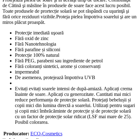
de Cătină şi măsline în produsele de soare face acest lucru posibil.
Toate produsele de prortecție solară se pot răspândi cu uşurinţă şi
fără orice reziduuri vizibile.Proteja pielea împotriva soarelui şi are un
miros plăcut proaspăt.
Protecţie imediată uşoară
Fără oxid de zinc
Fără Nanotehnologia
Fără parafine și siliconi
Protecție 100% natural
Fără PEG, parabeni sau ingrediente de petrol
Fără coloranți sintetici, arome și conservanți
impermeabil
De asemenea, protejează împotriva UVB
Evitați evitați soarele intensi de după-amiază. Aplicați crema
înainte de soare. Aplicați cu generozitate. Cantitati mai mici
reduce performanța de protecție solară. Protejați bebelușii și
copii mici din lumina directă a soarelui. Utilizați pentru sugari
și copii mici îmbrăcăminte de protecție și de protecție solară
cu un factor de protecție solar ridicat (LSF mai mare de 25).
Posibil colorarea.
Producator:
ECO-Cosmetics