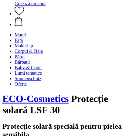
Creează un cont
Marci
Față
Make-Up
Corpul & Baia
Părul
Bărbații
Baby & Copil
Lumi tematice
Sonnenschutz
Oferte
ECO-Cosmetics
Protecție
solară LSF 30
Protecţie solară specială pentru pielea
sensibila.