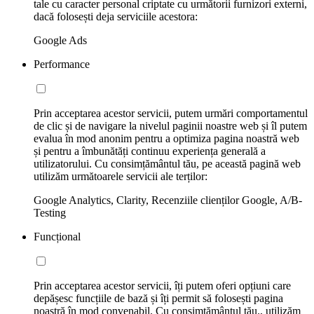
tale cu caracter personal criptate cu următorii furnizori externi,
dacă folosești deja serviciile acestora:
Google Ads
Performance
Prin acceptarea acestor servicii, putem urmări comportamentul
de clic și de navigare la nivelul paginii noastre web și îl putem
evalua în mod anonim pentru a optimiza pagina noastră web
și pentru a îmbunătăți continuu experiența generală a
utilizatorului. Cu consimțământul tău, pe această pagină web
utilizăm următoarele servicii ale terților:
Google Analytics, Clarity, Recenziile clienților Google, A/B-
Testing
Funcțional
Prin acceptarea acestor servicii, îți putem oferi opțiuni care
depășesc funcțiile de bază și îți permit să folosești pagina
noastră în mod convenabil. Cu consimțământul tău., utilizăm