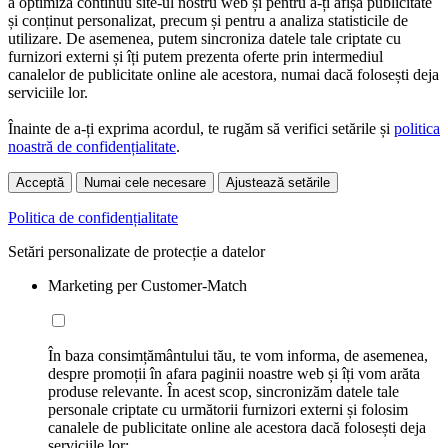
a optimiza continuu site-ul nostru web și pentru a-ți afișa publicitate
și conținut personalizat, precum și pentru a analiza statisticile de
utilizare. De asemenea, putem sincroniza datele tale criptate cu
furnizori externi și îți putem prezenta oferte prin intermediul
canalelor de publicitate online ale acestora, numai dacă folosești deja
serviciile lor.
Înainte de a-ți exprima acordul, te rugăm să verifici setările și
politica
noastră de confidențialitate
.
Acceptă
Numai cele necesare
Ajustează setările
Politica de confidențialitate
Setări personalizate de protecție a datelor
Marketing per Customer-Match
În baza consimțământului tău, te vom informa, de asemenea,
despre promoții în afara paginii noastre web și îți vom arăta
produse relevante. În acest scop, sincronizăm datele tale
personale criptate cu următorii furnizori externi și folosim
canalele de publicitate online ale acestora dacă folosești deja
serviciile lor: