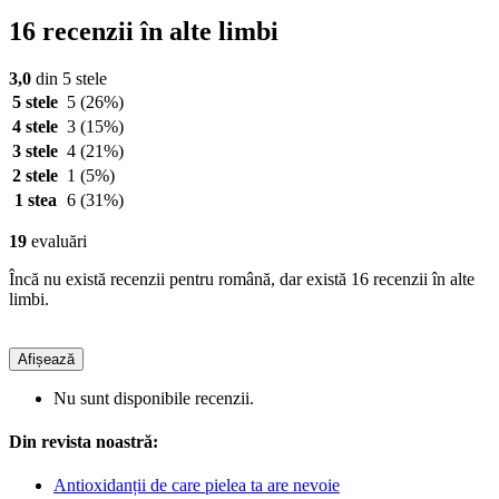
16 recenzii în alte limbi
3,0
din 5 stele
5 stele
5
(26%)
4 stele
3
(15%)
3 stele
4
(21%)
2 stele
1
(5%)
1 stea
6
(31%)
19
evaluări
Încă nu există recenzii pentru română, dar există 16 recenzii în alte
limbi.
Afișează
Nu sunt disponibile recenzii.
Din revista noastră:
Antioxidanții de care pielea ta are nevoie