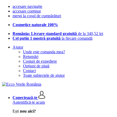
accesare navigație
accesare conținut
mergi la coșul de cumpărături
Cosmetice naturale 100%
România: Livrare standard gratuită
de la 340,52 lei
Cel puțin 1 mostră gratuită
la fiecare comandă
Ajutor
Unde este comanda mea?
Returnări
Costuri de expediere
Opțiuni de plată
Contact
Toate subiectele de ajutor
Conectează-te
Autentifică-te acum
Ești
nou aici?