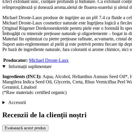
Efect exfoliant unic, curățare profundă și hidratare. Ca exfoliant conț
reîmprospătează și donează aroma,uleiul de floarea-soarelui și uleiul d
Michael Droste-Laux produse de ingrijire au un pH 7.4 ca fluide a cel
Michael Droste-Laux cosmetice naturale este îngrijirea logică a fiecăre
Original Rügener Dreikronenkreide pentru piele este o formulă în spec
Îmbogăţit cu minerale prețioase naturale şi oligoelemente – bogat in di
Material fin optimizat cu pietre prețioase rafinate, acvamarin, cristal de
Suport auto-reglementare al pielii şi este potrivit pentru fiecare tip depi
Pe bază de ingrediente naturale, fara coloranti si arome chimice, nici su
Producator:
Michael Droste-Laux
Informații suplimentare
Ingredients (INCI):
Aqua, Alcohol, Helianthus Annuus Seed Oil*, He
Mangifera Indica Seed Oil, Glycerin, Creta, Rhus Verniciflua Peel
Geraniol, Linalool
(*Raw materials: certified organic)
Accesorii
Recenzii de la clienții noștri
Evaluează acest produs