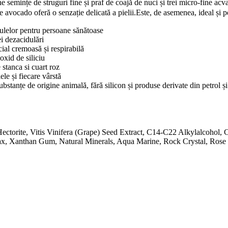
ine semințe
de struguri fine și
praf
de
coajă de
nuci și trei
micro-fine
acvam
e avocado oferă o senzație delicată a pielii.Este, de asemenea, ideal și 
ulelor pentru persoane sănătoase
i dezacidulări
ial cremoasă și respirabilă
oxid de siliciu
 stanca si cuart roz
ele și fiecare vârstă
bstanțe de origine animală, fără silicon și produse derivate din petrol și 
ctorite, Vitis Vinifera (Grape) Seed Extract, C14-C22 Alkylalcohol, 
 Wax, Xanthan Gum, Natural Minerals, Aqua Marine, Rock Crystal, Ros