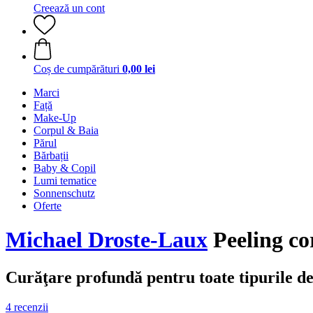
Creează un cont
Coș de cumpărături
0,00 lei
Marci
Față
Make-Up
Corpul & Baia
Părul
Bărbații
Baby & Copil
Lumi tematice
Sonnenschutz
Oferte
Michael Droste-Laux
Peeling co
Curăţare profundă pentru toate tipurile de
4 recenzii