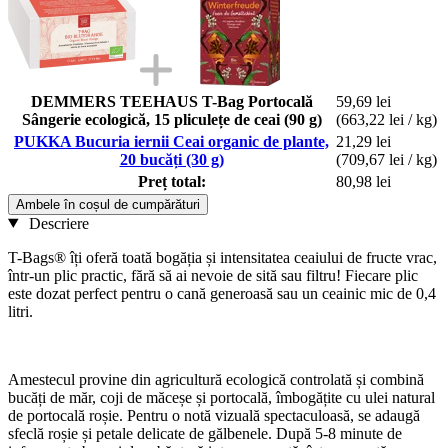
DEMMERS TEEHAUS T-Bag Portocală
59,69 lei
Sângerie ecologică, 15 pliculețe de ceai (90 g)
(663,22 lei / kg)
PUKKA Bucuria iernii Ceai organic de plante,
21,29 lei
20 bucăți (30 g)
(709,67 lei / kg)
Preț total:
80,98 lei
Ambele în coșul de cumpărături
Descriere
T-Bags® îți oferă toată bogăția și intensitatea ceaiului de fructe vrac,
într-un plic practic, fără să ai nevoie de sită sau filtru! Fiecare plic
este dozat perfect pentru o cană generoasă sau un ceainic mic de 0,4
litri.
Amestecul provine din agricultură ecologică controlată și combină
bucăți de măr, coji de măceșe și portocală, îmbogățite cu ulei natural
de portocală roșie. Pentru o notă vizuală spectaculoasă, se adaugă
sfeclă roșie și petale delicate de gălbenele. După 5-8 minute de