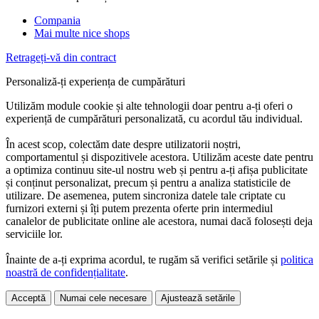
Compania
Mai multe nice shops
Retrageți-vă din contract
Personaliză-ți experiența de cumpărături
Utilizăm module cookie și alte tehnologii doar pentru a-ți oferi o
experiență de cumpărături personalizată, cu acordul tău individual.
În acest scop, colectăm date despre utilizatorii noștri,
comportamentul și dispozitivele acestora. Utilizăm aceste date pentru
a optimiza continuu site-ul nostru web și pentru a-ți afișa publicitate
și conținut personalizat, precum și pentru a analiza statisticile de
utilizare. De asemenea, putem sincroniza datele tale criptate cu
furnizori externi și îți putem prezenta oferte prin intermediul
canalelor de publicitate online ale acestora, numai dacă folosești deja
serviciile lor.
Înainte de a-ți exprima acordul, te rugăm să verifici setările și
politica
noastră de confidențialitate
.
Acceptă
Numai cele necesare
Ajustează setările