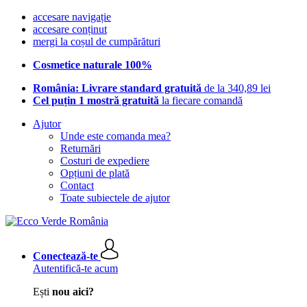
accesare navigație
accesare conținut
mergi la coșul de cumpărături
Cosmetice naturale 100%
România: Livrare standard gratuită
de la 340,89 lei
Cel puțin 1 mostră gratuită
la fiecare comandă
Ajutor
Unde este comanda mea?
Returnări
Costuri de expediere
Opțiuni de plată
Contact
Toate subiectele de ajutor
Conectează-te
Autentifică-te acum
Ești
nou aici?