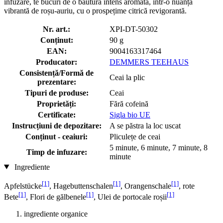
infuzare, te bucuri de o băutură intens aromată, într-o nuanță
vibrantă de roșu-auriu, cu o prospețime citrică revigorantă.
Nr. art.:
XPI-DT-50302
Conținut:
90 g
EAN:
9004163317464
Producator:
DEMMERS TEEHAUS
Consistență/Formă de
Ceai la plic
prezentare:
Tipuri de produse:
Ceai
Proprietăți:
Fără cofeină
Certificate:
Sigla bio UE
Instrucțiuni de depozitare:
A se păstra la loc uscat
Conținut - ceaiuri:
Pliculețe de ceai
5 minute, 6 minute, 7 minute, 8
Timp de infuzare:
minute
Ingrediente
[1]
[1]
[1]
Apfelstücke
, Hagebuttenschalen
, Orangenschale
, rote
[1]
[1]
[1]
Bete
, Flori de gălbenele
, Ulei de portocale roșii
ingrediente organice