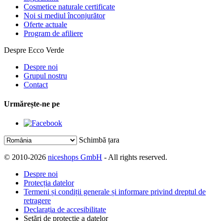
Cosmetice naturale certificate
Noi si mediul înconjurător
Oferte actuale
Program de afiliere
Despre Ecco Verde
Despre noi
Grupul nostru
Contact
Urmărește-ne pe
Schimbă țara
© 2010-2026
niceshops GmbH
- All rights reserved.
Despre noi
Protecția datelor
Termeni și condiții generale și informare privind dreptul de
retragere
Declarația de accesibilitate
Setări de protecție a datelor