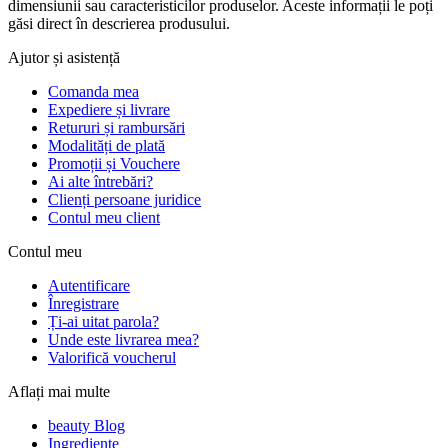
dimensiunii sau caracteristicilor produselor. Aceste informații le poți
găsi direct în descrierea produsului.
Ajutor și asistență
Comanda mea
Expediere și livrare
Retururi și rambursări
Modalități de plată
Promoții și Vouchere
Ai alte întrebări?
Clienți persoane juridice
Contul meu client
Contul meu
Autentificare
Înregistrare
Ți-ai uitat parola?
Unde este livrarea mea?
Valorifică voucherul
Aflați mai multe
beauty Blog
Ingrediente