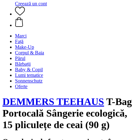
Creează un cont
Marci
Față
Make-Up
Corpul & Baia
Părul
Bărbații
Baby & Copil
Lumi tematice
Sonnenschutz
Oferte
DEMMERS TEEHAUS
T-Bag
Portocală Sângerie ecologică,
15 pliculețe de ceai (90 g)